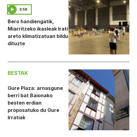
3:59
Bero handiengatik,
Miarritzeko ikasleak Irati
areto klimatizatuan bildu
dituzte
BESTAK
Gure Plaza: arnasgune
berri bat Baionako
besten erdian
proposatuko du Gure
Irratiak