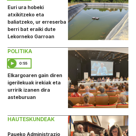
Euri ura hobeki
atxikitzeko eta
baliatzeko, ur erreserba
berri bat eraiki dute
Lekorneko Garroan
POLITIKA
0:55
Elkargoaren gain diren
igerilekuak irekiak eta
urririk izanen dira
asteburuan
HAUTESKUNDEAK
Paueko Administrazio