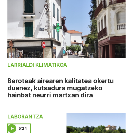
LARRIALDI KLIMATIKOA
Beroteak airearen kalitatea okertu
duenez, kutsadura mugatzeko
hainbat neurri martxan dira
LABORANTZA
5:24