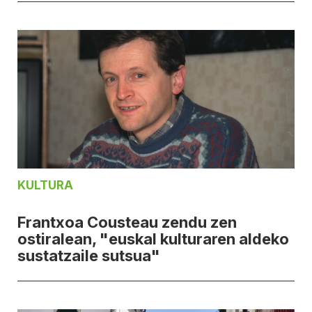
KULTURA
Frantxoa Cousteau zendu zen
ostiralean, "euskal kulturaren aldeko
sustatzaile sutsua"