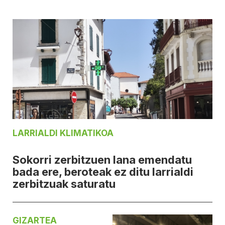
LARRIALDI KLIMATIKOA
Sokorri zerbitzuen lana emendatu
bada ere, beroteak ez ditu larrialdi
zerbitzuak saturatu
GIZARTEA