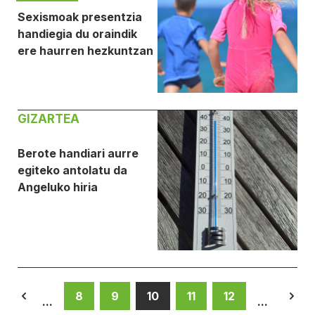
Sexismoak presentzia
handiegia du oraindik
ere haurren hezkuntzan
GIZARTEA
Berote handiari aurre
egiteko antolatu da
Angeluko hiria
8
9
10
11
12
...
...