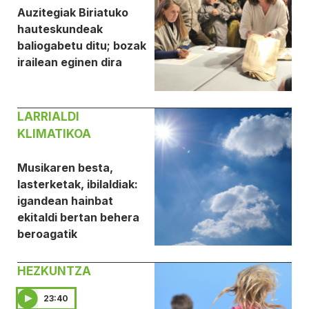
Auzitegiak Biriatuko
hauteskundeak
baliogabetu ditu; bozak
irailean eginen dira
LARRIALDI
KLIMATIKOA
Musikaren besta,
lasterketak, ibilaldiak:
igandean hainbat
ekitaldi bertan behera
beroagatik
HEZKUNTZA
23:40