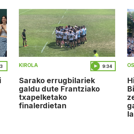
KIROLA
OS
03
9:34
i
Sarako errugbilariek
H
galdu dute Frantziako
B
txapelketako
z
finalerdietan
g
l