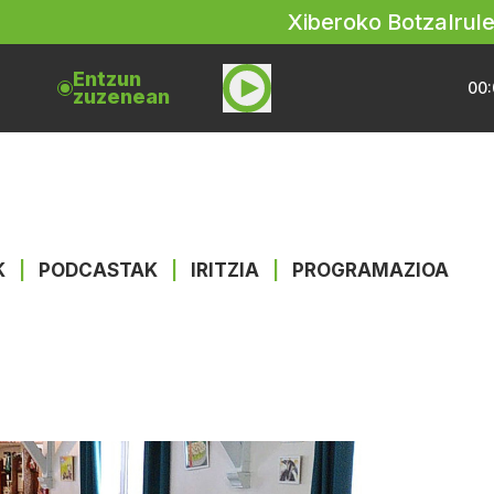
Xiberoko Botza
Irul
Entzun
00:
zuzenean
K
|
PODCASTAK
|
IRITZIA
|
PROGRAMAZIOA