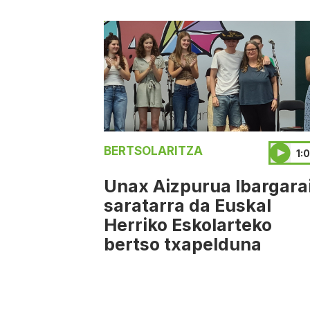
BERTSOLARITZA
1:
Unax Aizpurua Ibargara
saratarra da Euskal
Herriko Eskolarteko
bertso txapelduna