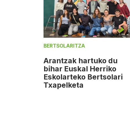
BERTSOLARITZA
Arantzak hartuko du
bihar Euskal Herriko
Eskolarteko Bertsolari
Txapelketa