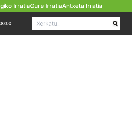
egiko Irratia
Gure Irratia
Antxeta Irratia
00:00