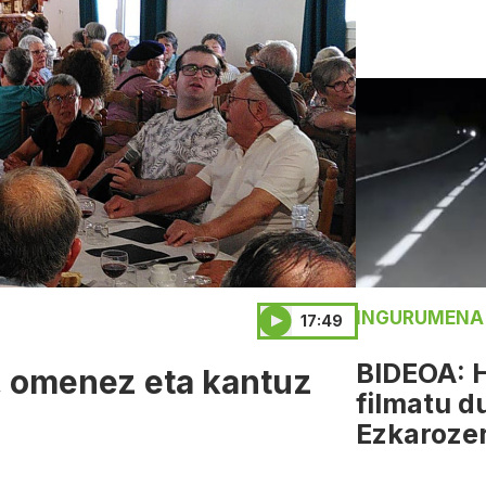
INGURUMENA
17:49
BIDEOA: H
, omenez eta kantuz
filmatu d
Ezkarozer