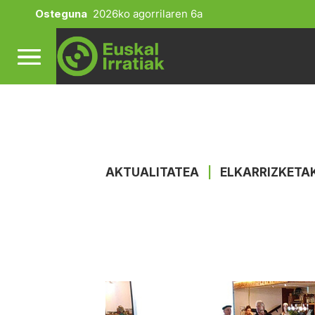
Osteguna
2026ko agorrilaren 6a
AKTUALITATEA
|
ELKARRIZKETA