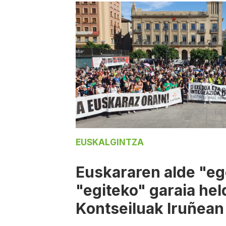
EUSKALGINTZA
Euskararen alde "eg
"egiteko" garaia hel
Kontseiluak Iruñean