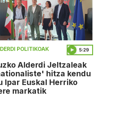
DERDI POLITIKOAK
5:29
uzko Alderdi Jeltzaleak
nationaliste' hitza kendu
u Ipar Euskal Herriko
ere markatik