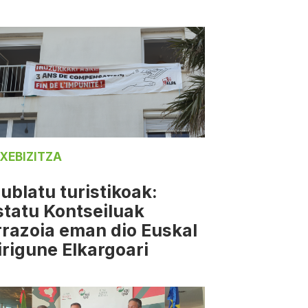
XEBIZITZA
ublatu turistikoak:
statu Kontseiluak
rrazoia eman dio Euskal
irigune Elkargoari