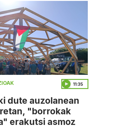
ZIOAK
11:35
iki dute auzolanean
retan, "borrokak
a" erakutsi asmoz