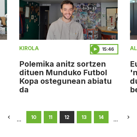
KIROLA
AL
15:46
Polemika anitz sortzen
E
dituen Munduko Futbol
'
Kopa ostegunean abiatu
d
da
b
10
11
12
13
14
...
...