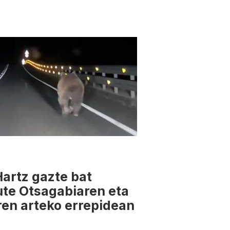
artz gazte bat
ute Otsagabiaren eta
en arteko errepidean