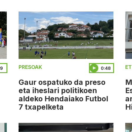
PRESOAK
ET
09
0:48
Gaur ospatuko da preso
M
eta iheslari politikoen
E
aldeko Hendaiako Futbol
a
7 txapelketa
H