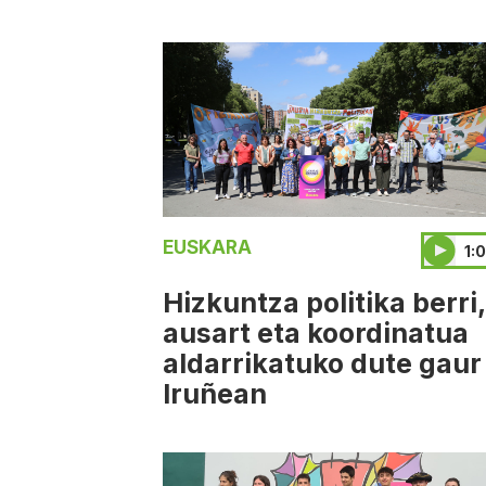
EUSKARA
1:
Hizkuntza politika berri,
ausart eta koordinatua
aldarrikatuko dute gaur
Iruñean