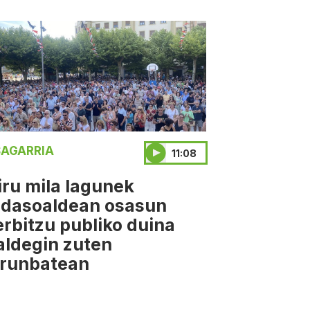
AGARRIA
11:08
iru mila lagunek
idasoaldean osasun
erbitzu publiko duina
aldegin zuten
arunbatean