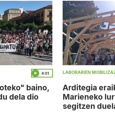
LABORARIEN MOBILIZA
4:01
oteko" baino,
Arditegia era
du dela dio
Marieneko lur
segitzen duel