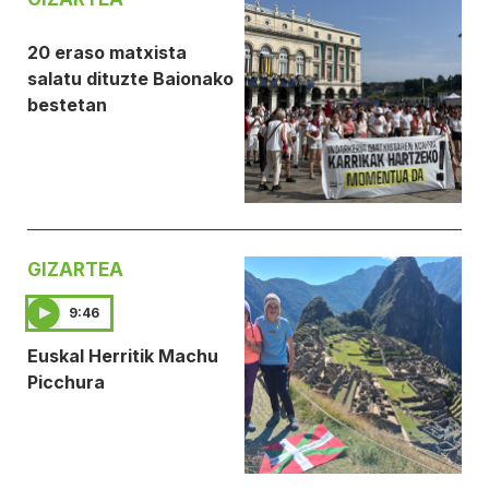
20 eraso matxista
salatu dituzte Baionako
bestetan
GIZARTEA
9:46
Euskal Herritik Machu
Picchura