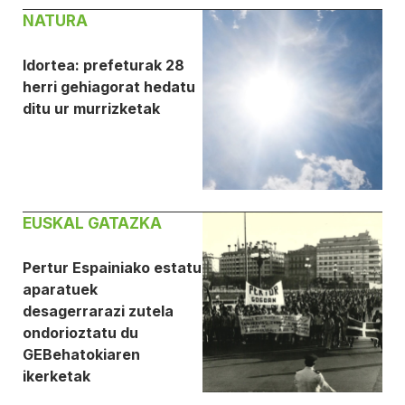
NATURA
Idortea: prefeturak 28
herri gehiagorat hedatu
ditu ur murrizketak
EUSKAL GATAZKA
Pertur Espainiako estatu
aparatuek
desagerrarazi zutela
ondorioztatu du
GEBehatokiaren
ikerketak