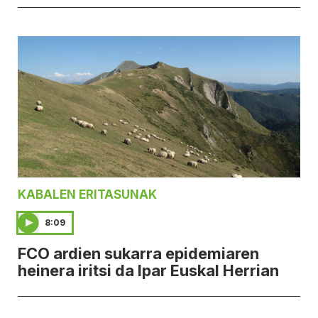
KABALEN ERITASUNAK
8:09
FCO ardien sukarra epidemiaren
heinera iritsi da Ipar Euskal Herrian