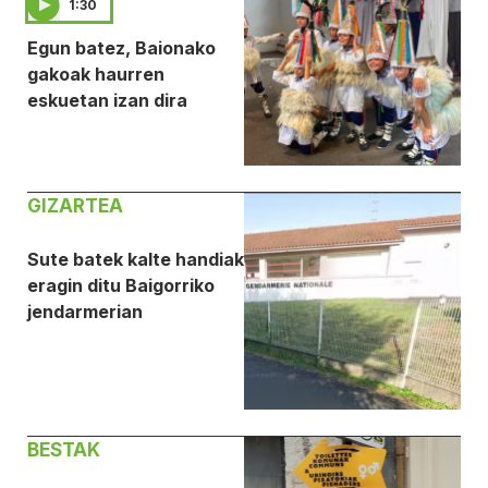
1:30
Egun batez, Baionako
gakoak haurren
eskuetan izan dira
GIZARTEA
Sute batek kalte handiak
eragin ditu Baigorriko
jendarmerian
BESTAK