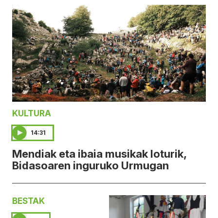
KULTURA
14:31
Mendiak eta ibaia musikak loturik,
Bidasoaren inguruko Urmugan
BESTAK