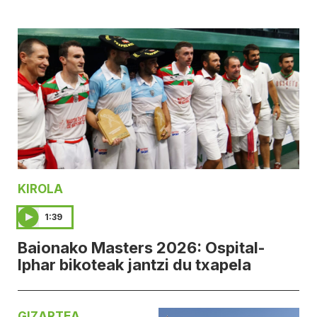
KIROLA
1:39
Baionako Masters 2026: Ospital-
Iphar bikoteak jantzi du txapela
GIZARTEA