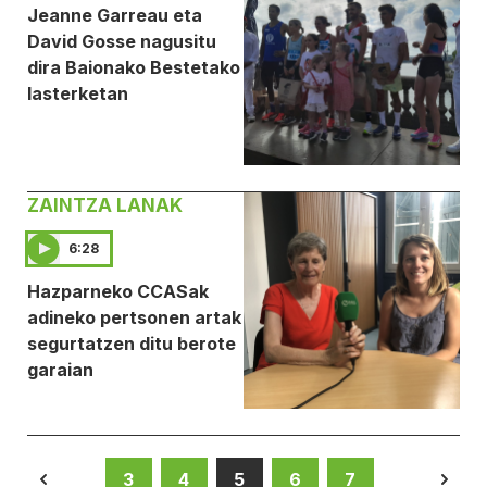
Jeanne Garreau eta
David Gosse nagusitu
dira Baionako Bestetako
lasterketan
ZAINTZA LANAK
6:28
Hazparneko CCASak
adineko pertsonen artak
segurtatzen ditu berote
garaian
3
4
5
6
7