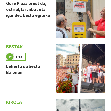
Gure Plaza prest da,
ostiral, larunbat eta
igandez besta egiteko
BESTAK
1:48
Lehertu da besta
Baionan
KIROLA