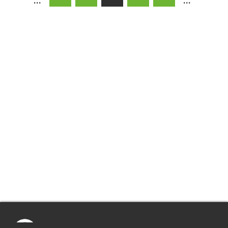
...
...