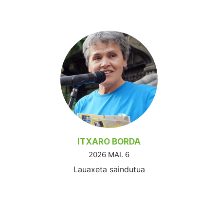
ITXARO BORDA
2026 MAI. 6
Lauaxeta saindutua