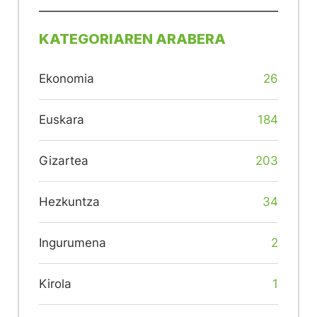
KATEGORIAREN ARABERA
Ekonomia
26
Euskara
184
Gizartea
203
Hezkuntza
34
Ingurumena
2
Kirola
1