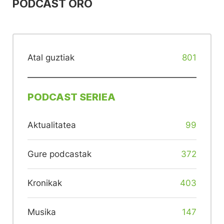
PODCAST ORO
Atal guztiak
801
PODCAST SERIEA
Aktualitatea
99
Gure podcastak
372
Kronikak
403
Musika
147