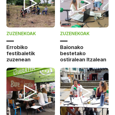
ZUZENEKOAK
ZUZENEKOAK
Errobiko
Baionako
festibaletik
bestetako
zuzenean
ostiralean Itzalean