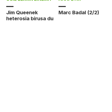
Jim Queenek
Marc Badal (2/2)
heterosia birusa du