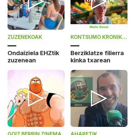
ZUZENEKOAK
KONTSUMO KRONIKA
ON DAIZIELAN
Ondaiziela EHZtik
Berziklatze filierra
zuzenean
kinka txarean
GOIZ BERRIN ZINEMA
AHAPETIK