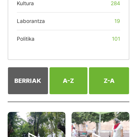
Kultura
284
Laborantza
19
Politika
101
BERRIAK
A-Z
Z-A