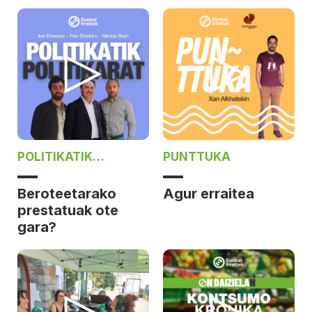
POLITIKATIK
PUNTTUKA
POLITIKARAT
Beroteetarako
Agur erraitea
prestatuak ote
gara?