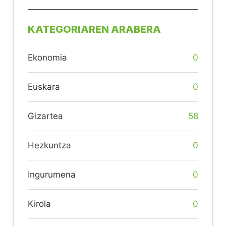
KATEGORIAREN ARABERA
Ekonomia
0
Euskara
0
Gizartea
58
Hezkuntza
0
Ingurumena
0
Kirola
0