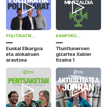
POLITIKATIK
KANPOKO
POLITIKARAT
MINTZALDIA
Euskal Elkargoa
Ttunttuneroen
eta alokairuen
gizartea Xabier
arautzea
Itzaina 1