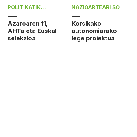
POLITIKATIK
NAZIOARTEARI SO
POLITIKARAT
Azaroaren 11,
Korsikako
AHTa eta Euskal
autonomiarako
selekzioa
lege proiektua