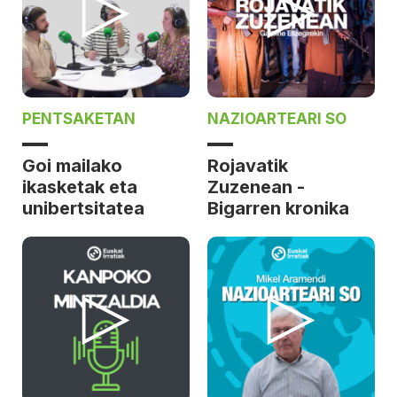
PENTSAKETAN
NAZIOARTEARI SO
Goi mailako
Rojavatik
ikasketak eta
Zuzenean -
unibertsitatea
Bigarren kronika