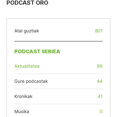
PODCAST ORO
Atal guztiak
801
PODCAST SERIEA
Aktualitatea
99
Gure podcastak
44
Kronikak
41
Musika
0