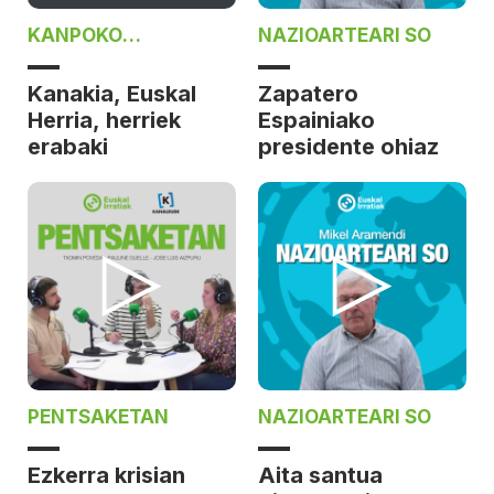
KANPOKO
NAZIOARTEARI SO
MINTZALDIA
Kanakia, Euskal
Zapatero
Herria, herriek
Espainiako
erabaki
presidente ohiaz
PENTSAKETAN
NAZIOARTEARI SO
Ezkerra krisian
Aita santua