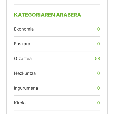
KATEGORIAREN ARABERA
Ekonomia
0
Euskara
0
Gizartea
58
Hezkuntza
0
Ingurumena
0
Kirola
0