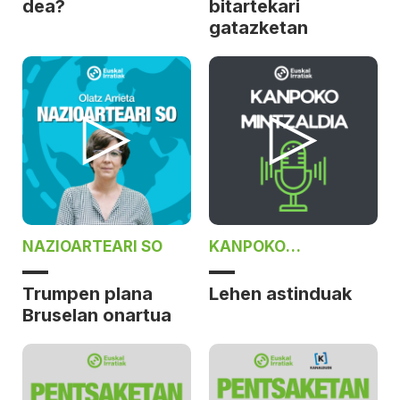
dea?
bitartekari
gatazketan
NAZIOARTEARI SO
KANPOKO
MINTZALDIA
Trumpen plana
Lehen astinduak
Bruselan onartua