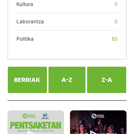
Kultura
0
Laborantza
0
Politika
85
BERRIAK
A-Z
Z-A