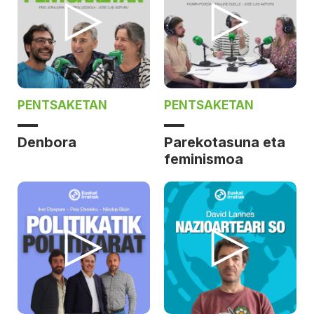
PENTSAKETAN
PENTSAKETAN
Denbora
Parekotasuna eta
feminismoa