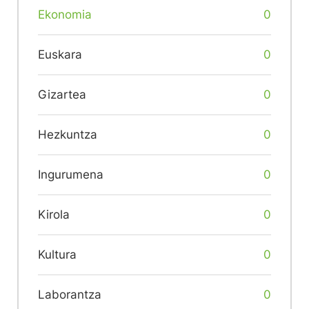
Ekonomia
0
Euskara
0
Gizartea
0
Hezkuntza
0
Ingurumena
0
Kirola
0
Kultura
0
Laborantza
0