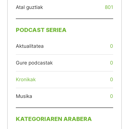
Atal guztiak
801
PODCAST SERIEA
Aktualitatea
0
Gure podcastak
0
Kronikak
0
Musika
0
KATEGORIAREN ARABERA