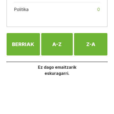
Politika
0
BERRIAK
A-Z
Z-A
Ez dago emaitzarik
eskuragarri.