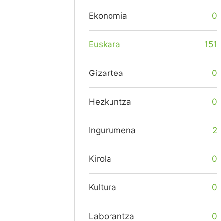
Ekonomia
0
Euskara
151
Gizartea
0
Hezkuntza
0
Ingurumena
2
Kirola
0
Kultura
0
Laborantza
0