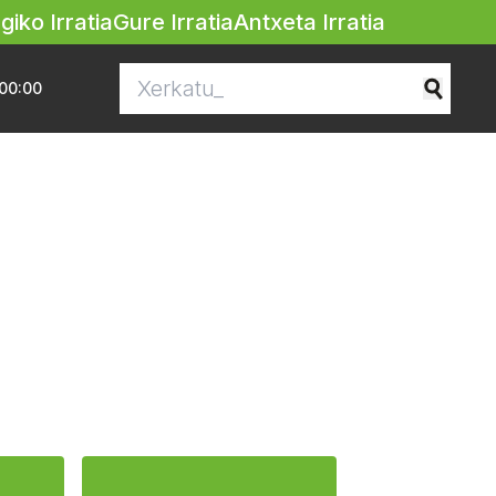
egiko Irratia
Gure Irratia
Antxeta Irratia
00:00