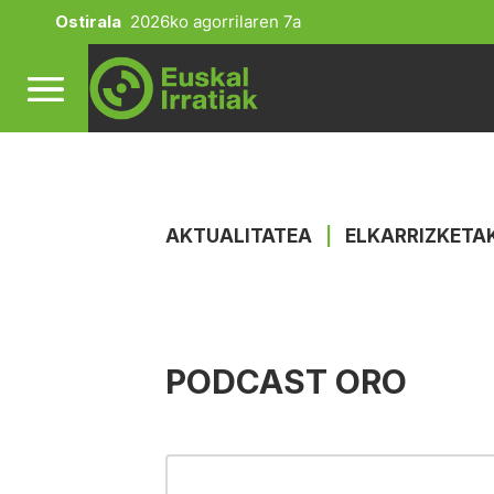
Ostirala
2026ko agorrilaren 7a
AKTUALITATEA
|
ELKARRIZKETA
PODCAST ORO