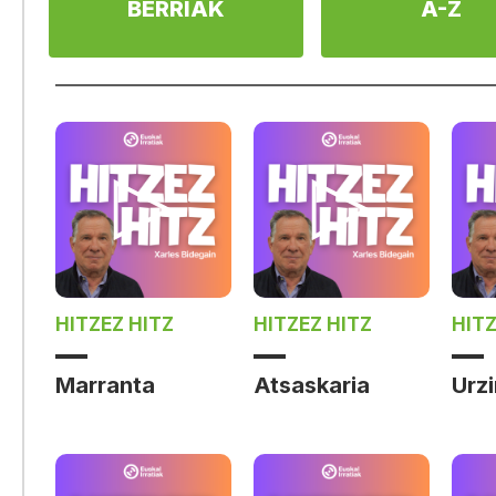
BERRIAK
A-Z
HITZEZ HITZ
HITZEZ HITZ
HITZ
Marranta
Atsaskaria
Urzi