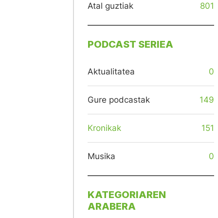
Atal guztiak
801
PODCAST SERIEA
Aktualitatea
0
Gure podcastak
149
Kronikak
151
Musika
0
KATEGORIAREN
ARABERA