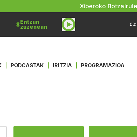
Xiberoko Botza
Irul
Entzun
00:
zuzenean
K
|
PODCASTAK
|
IRITZIA
|
PROGRAMAZIOA