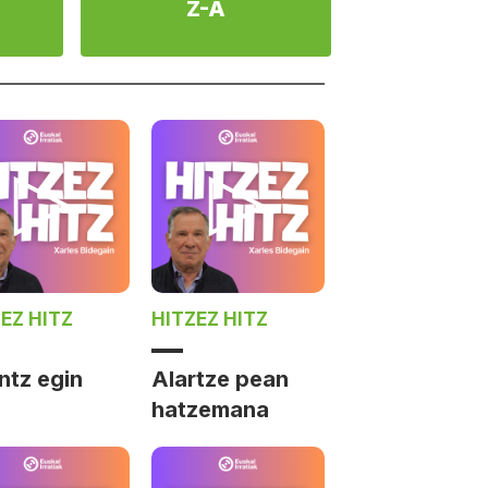
Z-A
EZ HITZ
HITZEZ HITZ
ntz egin
Alartze pean
hatzemana