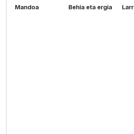
Mandoa
Behia eta ergia
Lar