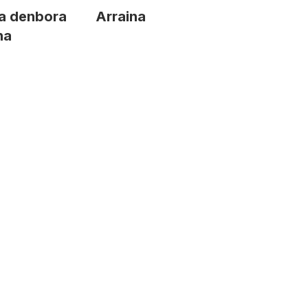
a denbora
Arraina
na