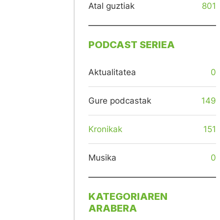
Atal guztiak
801
PODCAST SERIEA
Aktualitatea
0
Gure podcastak
149
Kronikak
151
Musika
0
KATEGORIAREN
ARABERA