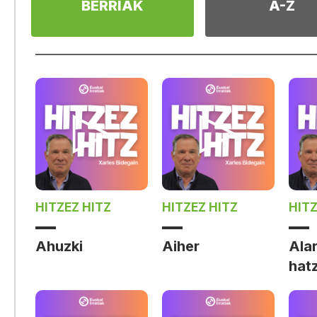
BERRIAK
A-Z
HITZEZ HITZ
HITZEZ HITZ
HITZ
Ahuzki
Aiher
Ala
hat