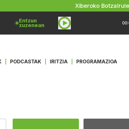
Xiberoko Botza
Irul
Entzun
00:
zuzenean
K
|
PODCASTAK
|
IRITZIA
|
PROGRAMAZIOA