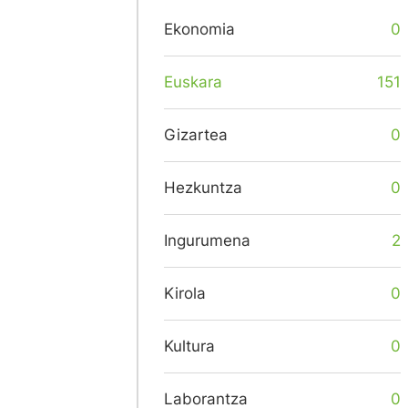
Ekonomia
0
Euskara
151
Gizartea
0
Hezkuntza
0
Ingurumena
2
Kirola
0
Kultura
0
Laborantza
0