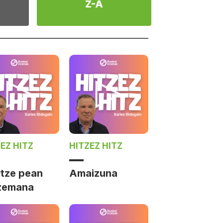
Z-A
EZ HITZ
HITZEZ HITZ
rtze pean
Amaizuna
zemana