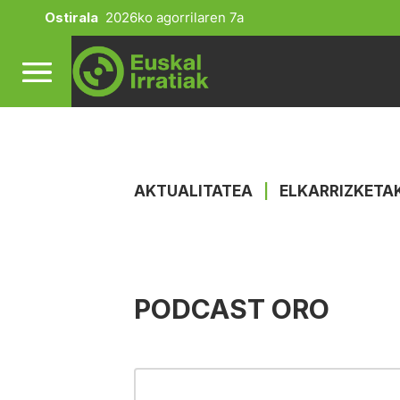
Ostirala
2026ko agorrilaren 7a
AKTUALITATEA
|
ELKARRIZKETA
PODCAST ORO