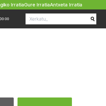
egiko Irratia
Gure Irratia
Antxeta Irratia
00:00