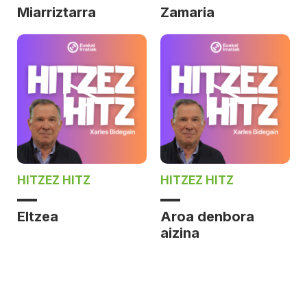
Miarriztarra
Zamaria
HITZEZ HITZ
HITZEZ HITZ
Eltzea
Aroa denbora
aizina