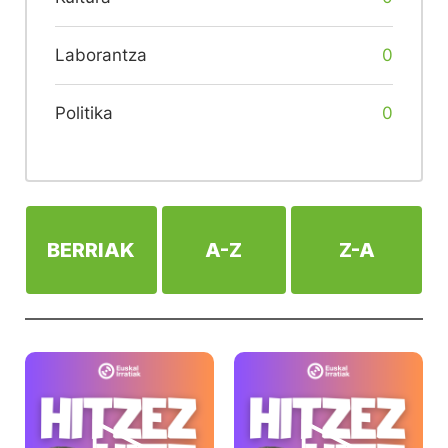
Laborantza
0
Politika
0
BERRIAK
A-Z
Z-A