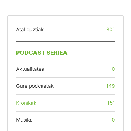
Atal guztiak
801
PODCAST SERIEA
Aktualitatea
0
Gure podcastak
149
Kronikak
151
Musika
0