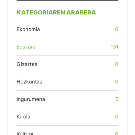
KATEGORIAREN ARABERA
Ekonomia
0
Euskara
151
Gizartea
0
Hezkuntza
0
Ingurumena
2
Kirola
0
Kultura
0