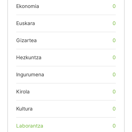
Ekonomia
0
Euskara
0
Gizartea
0
Hezkuntza
0
Ingurumena
0
Kirola
0
Kultura
0
Laborantza
0