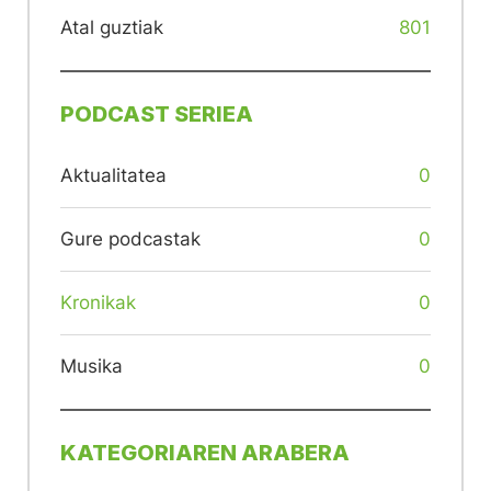
Atal guztiak
801
PODCAST SERIEA
Aktualitatea
0
Gure podcastak
0
Kronikak
0
Musika
0
KATEGORIAREN ARABERA