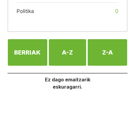
Politika
0
BERRIAK
A-Z
Z-A
Ez dago emaitzarik
eskuragarri.