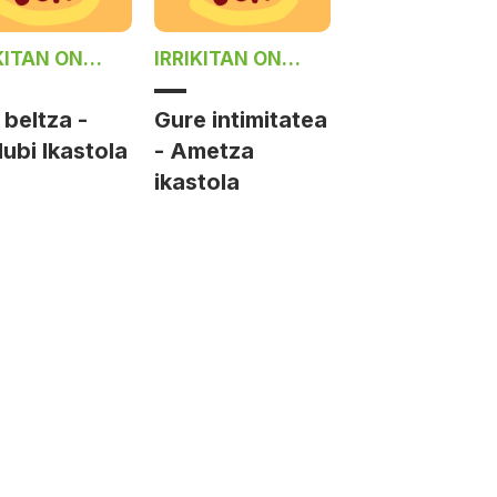
KITAN ON
IRRIKITAN ON
ZIELAN
DAIZIELAN
beltza -
Gure intimitatea
ubi Ikastola
- Ametza
ikastola