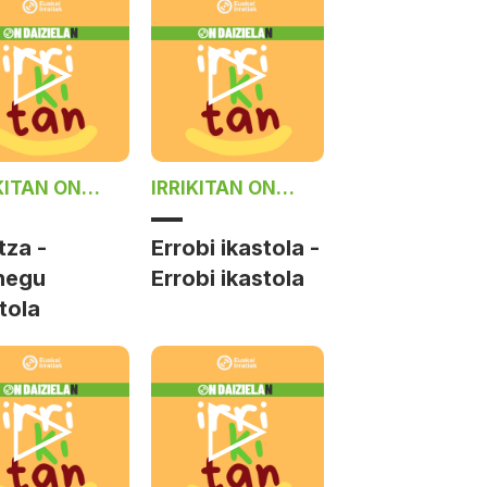
KITAN ON
IRRIKITAN ON
ZIELAN
DAIZIELAN
tza -
Errobi ikastola -
negu
Errobi ikastola
tola