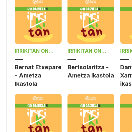
IRRIKITAN ON
IRRIKITAN ON
IRRI
DAIZIELAN
DAIZIELAN
DAI
Bernat Etxepare
Bertsolaritza -
Dan
- Ametza
Ametza Ikastola
Xar
Ikastola
ikas