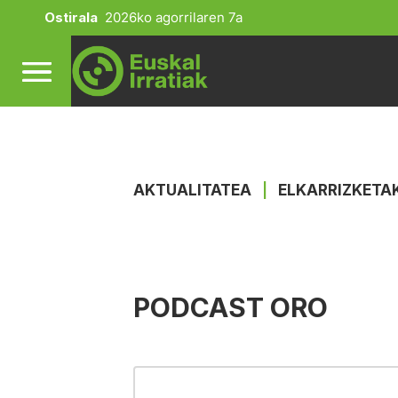
Ostirala
2026ko agorrilaren 7a
AKTUALITATEA
|
ELKARRIZKETA
PODCAST ORO