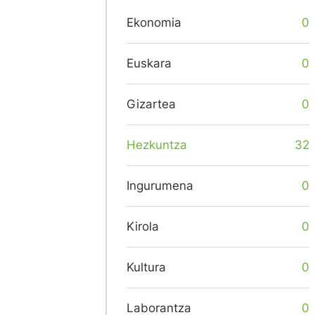
Ekonomia
0
Euskara
0
Gizartea
0
Hezkuntza
32
Ingurumena
0
Kirola
0
Kultura
0
Laborantza
0