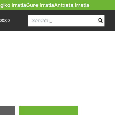
egiko Irratia
Gure Irratia
Antxeta Irratia
00:00