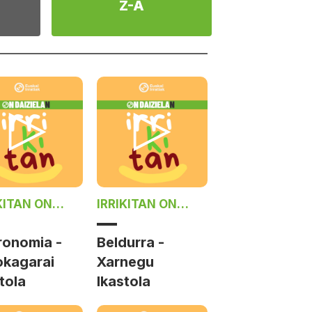
Z-A
KITAN ON
IRRIKITAN ON
ZIELAN
DAIZIELAN
ronomia -
Beldurra -
okagarai
Xarnegu
tola
Ikastola