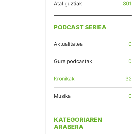
Atal guztiak
801
PODCAST SERIEA
Aktualitatea
0
Gure podcastak
0
Kronikak
32
Musika
0
KATEGORIAREN
ARABERA