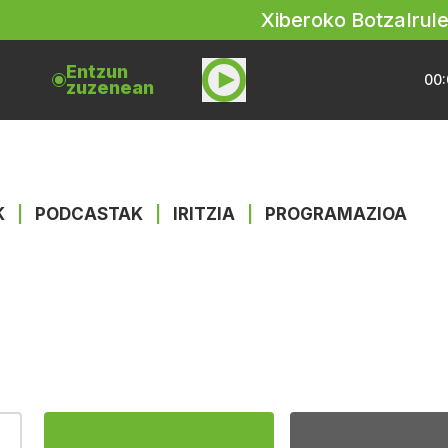
Xiberoko Botza
Irul
Entzun
00:
zuzenean
K
|
PODCASTAK
|
IRITZIA
|
PROGRAMAZIOA