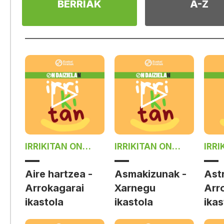
BERRIAK
A-Z
IRRIKITAN ON
IRRIKITAN ON
IRRI
DAIZIELAN
DAIZIELAN
DAI
Aire hartzea -
Asmakizunak -
Ast
Arrokagarai
Xarnegu
Arr
ikastola
ikastola
ikas