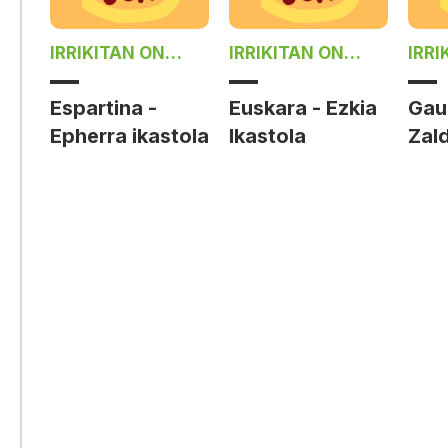
IRRIKITAN ON
IRRIKITAN ON
IRRI
DAIZIELAN
DAIZIELAN
DAI
Espartina -
Euskara - Ezkia
Gau 
Epherra ikastola
Ikastola
Zald