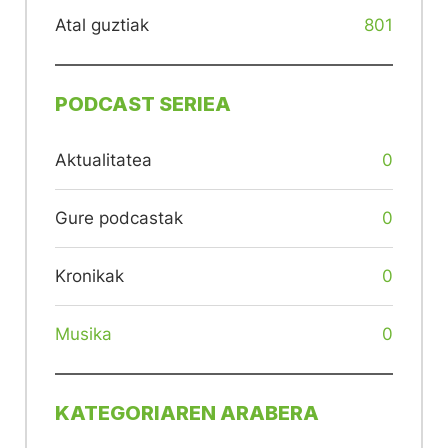
Atal guztiak
801
PODCAST SERIEA
Aktualitatea
0
Gure podcastak
0
Kronikak
0
Musika
0
KATEGORIAREN ARABERA