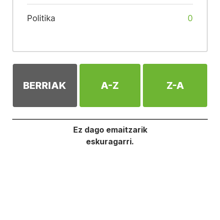
Politika
0
BERRIAK
A-Z
Z-A
Ez dago emaitzarik
eskuragarri.