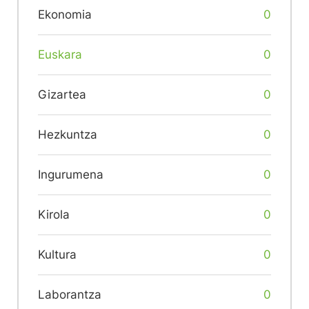
Ekonomia
0
Euskara
0
Gizartea
0
Hezkuntza
0
Ingurumena
0
Kirola
0
Kultura
0
Laborantza
0