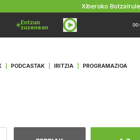
Xiberoko Botza
Irul
Entzun
00:
zuzenean
K
|
PODCASTAK
|
IRITZIA
|
PROGRAMAZIOA