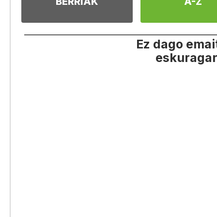
BERRIAK
A-Z
Ez dago emai
eskuragar