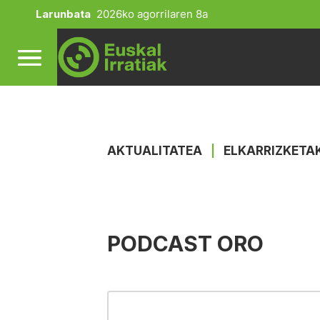
Larunbata
2026ko agorrilaren 8a
AKTUALITATEA
|
ELKARRIZKETA
PODCAST ORO