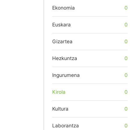
Ekonomia
0
Euskara
0
Gizartea
0
Hezkuntza
0
Ingurumena
0
Kirola
0
Kultura
0
Laborantza
0