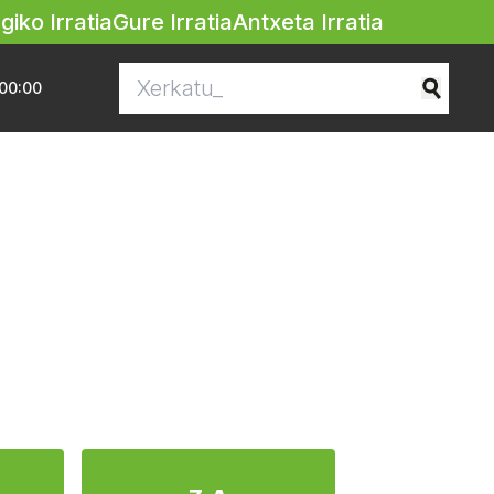
egiko Irratia
Gure Irratia
Antxeta Irratia
00:00