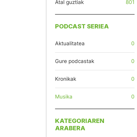
Atal guztiak
801
PODCAST SERIEA
Aktualitatea
0
Gure podcastak
0
Kronikak
0
Musika
0
KATEGORIAREN
ARABERA