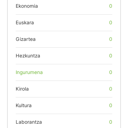
Ekonomia
0
Euskara
0
Gizartea
0
Hezkuntza
0
Ingurumena
0
Kirola
0
Kultura
0
Laborantza
0