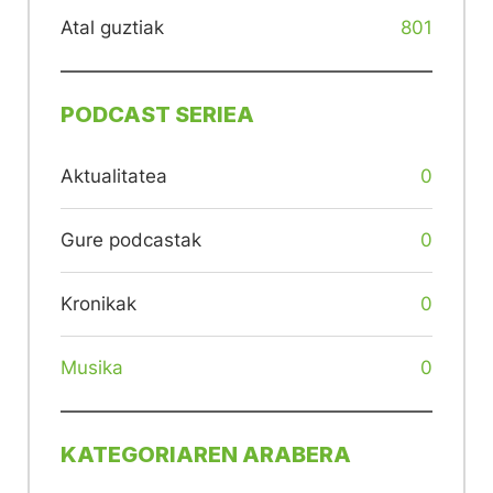
Atal guztiak
801
PODCAST SERIEA
Aktualitatea
0
Gure podcastak
0
Kronikak
0
Musika
0
KATEGORIAREN ARABERA