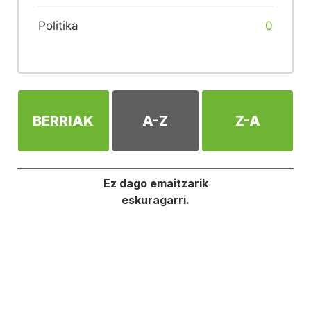
Politika
0
BERRIAK
A-Z
Z-A
Ez dago emaitzarik
eskuragarri.