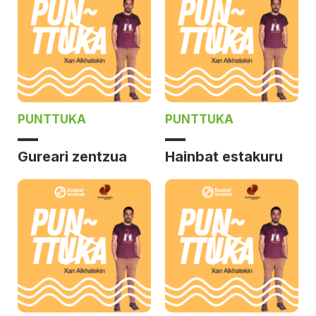
PUNTTUKA
PUNTTUKA
Gureari zentzua
Hainbat estakuru