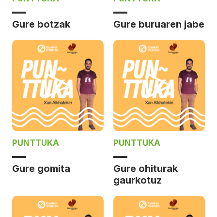
Gure botzak
Gure buruaren jabe
PUNTTUKA
PUNTTUKA
Gure gomita
Gure ohiturak
gaurkotuz