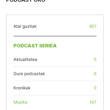
Atal guztiak
801
PODCAST SERIEA
Aktualitatea
0
Gure podcastak
0
Kronikak
0
Musika
147