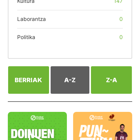
Kultura
147
Laborantza
0
Politika
0
BERRIAK
A-Z
Z-A