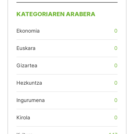
KATEGORIAREN ARABERA
Ekonomia
0
Euskara
0
Gizartea
0
Hezkuntza
0
Ingurumena
0
Kirola
0