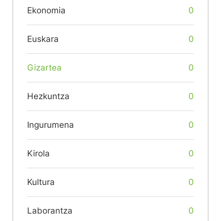
Ekonomia
0
Euskara
0
Gizartea
0
Hezkuntza
0
Ingurumena
0
Kirola
0
Kultura
0
Laborantza
0