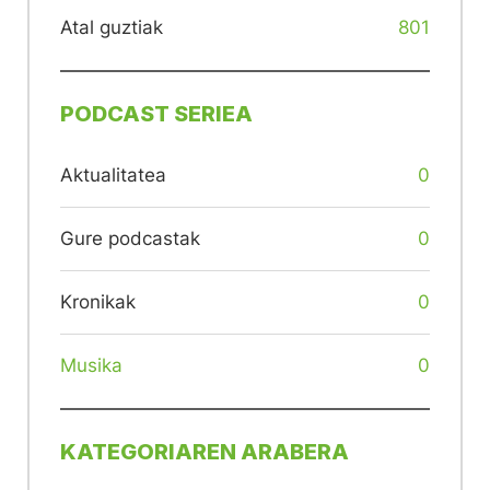
Atal guztiak
801
PODCAST SERIEA
Aktualitatea
0
Gure podcastak
0
Kronikak
0
Musika
0
KATEGORIAREN ARABERA