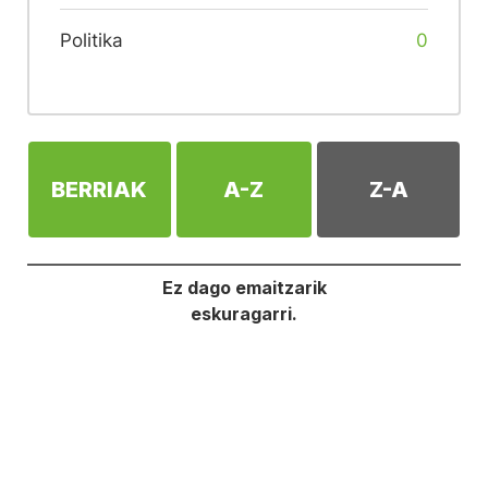
Politika
0
BERRIAK
A-Z
Z-A
Ez dago emaitzarik
eskuragarri.