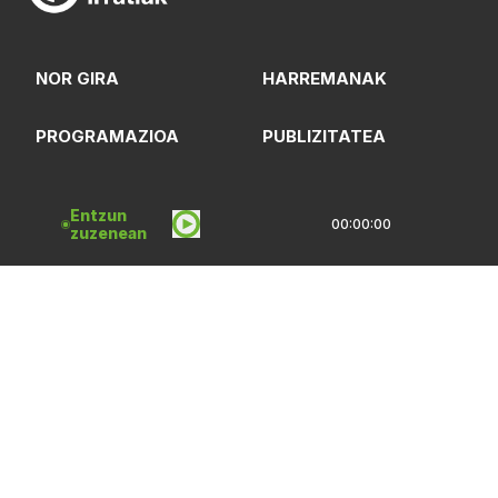
NOR GIRA
HARREMANAK
PROGRAMAZIOA
PUBLIZITATEA
ARTXIBOA
SAREBIDE
Entzun
00:00:00
zuzenean
LOGOTEKA
QUI SOMMES-NOUS?
Lege Oharrak
Pribatasun Politika
CC Lizentzia