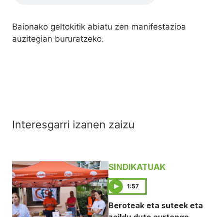
Baionako geltokitik abiatu zen manifestazioa
auzitegian bururatzeko.
Interesgarri izanen zaizu
SINDIKATUAK
1:57
Beroteak eta suteek eta