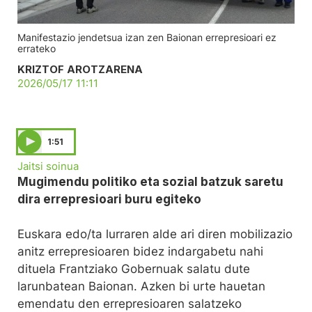
Manifestazio jendetsua izan zen Baionan errepresioari ez
errateko
KRIZTOF AROTZARENA
2026/05/17 11:11
1:51
Jaitsi soinua
Mugimendu politiko eta sozial batzuk saretu
dira errepresioari buru egiteko
Euskara edo/ta lurraren alde ari diren mobilizazio
anitz errepresioaren bidez indargabetu nahi
dituela Frantziako Gobernuak salatu dute
larunbatean Baionan. Azken bi urte hauetan
emendatu den errepresioaren salatzeko