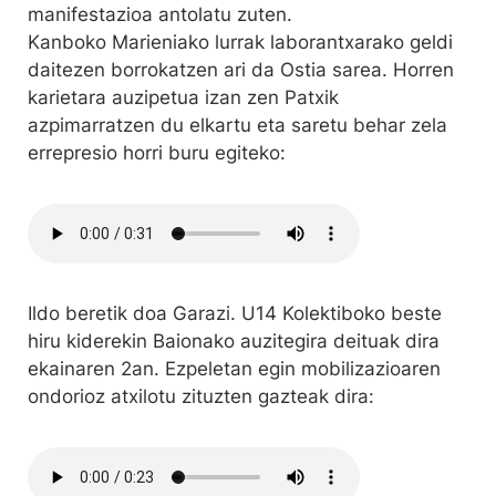
manifestazioa antolatu zuten.
Kanboko Marieniako lurrak laborantxarako geldi
daitezen borrokatzen ari da Ostia sarea. Horren
karietara auzipetua izan zen Patxik
azpimarratzen du elkartu eta saretu behar zela
errepresio horri buru egiteko:
Ildo beretik doa Garazi. U14 Kolektiboko beste
hiru kiderekin Baionako auzitegira deituak dira
ekainaren 2an. Ezpeletan egin mobilizazioaren
ondorioz atxilotu zituzten gazteak dira: