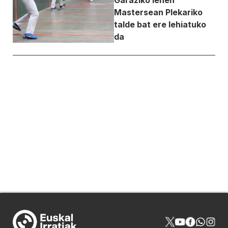
Garaziko lehen
Mastersean Plekariko
talde bat ere lehiatuko
da