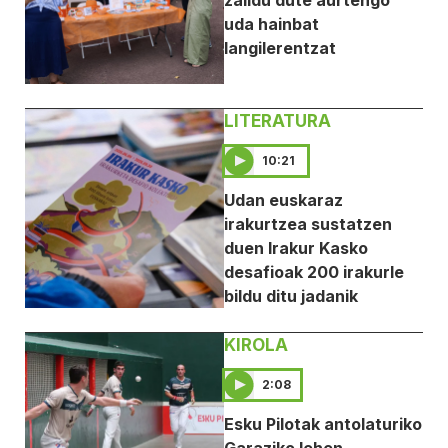
zaildu dute aurtengo
uda hainbat
langilerentzat
LITERATURA
10:21
Udan euskaraz
irakurtzea sustatzen
duen Irakur Kasko
desafioak 200 irakurle
bildu ditu jadanik
KIROLA
2:08
Esku Pilotak antolaturiko