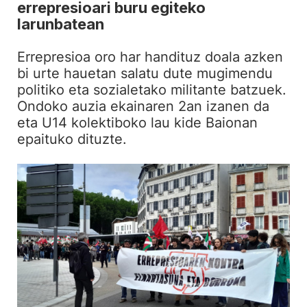
errepresioari buru egiteko
larunbatean
Errepresioa oro har handituz doala azken
bi urte hauetan salatu dute mugimendu
politiko eta sozialetako militante batzuek.
Ondoko auzia ekainaren 2an izanen da
eta U14 kolektiboko lau kide Baionan
epaituko dituzte.