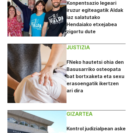
Konpentsazio legeari
iruzur egiteagatik Aldak
iaz salatutako
Hendaiako etxejabea
zigortu dute
JUSTIZIA
FNeko hautetsi ohia den
Basusarriko osteopata
bat bortxaketa eta sexu
erasoengatik ikertzen
ari dira
GIZARTEA
Kontrol judizialpean aske