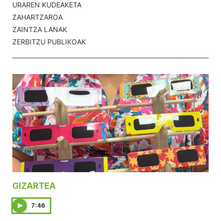
URAREN KUDEAKETA
ZAHARTZAROA
ZAINTZA LANAK
ZERBITZU PUBLIKOAK
GIZARTEA
7:46