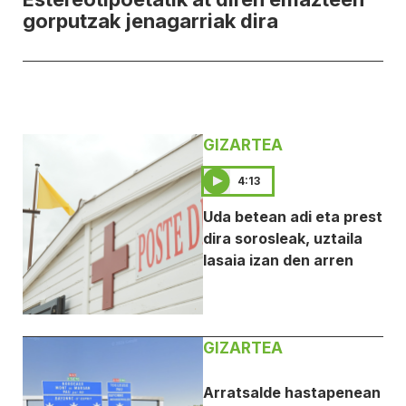
gorputzak jenagarriak dira
GIZARTEA
4:13
Uda betean adi eta prest
dira sorosleak, uztaila
lasaia izan den arren
GIZARTEA
Arratsalde hastapenean