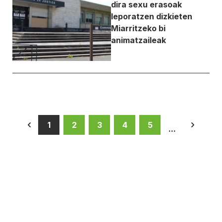
dira sexu erasoak
leporatzen dizkieten
Miarritzeko bi
animatzaileak
1
2
3
4
5
...