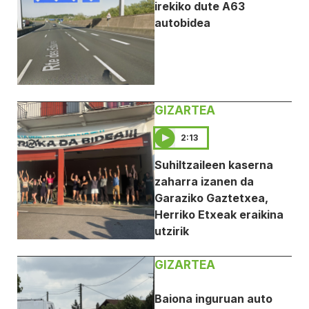
irekiko dute A63
autobidea
GIZARTEA
2:13
Suhiltzaileen kaserna
zaharra izanen da
Garaziko Gaztetxea,
Herriko Etxeak eraikina
utzirik
GIZARTEA
Baiona inguruan auto