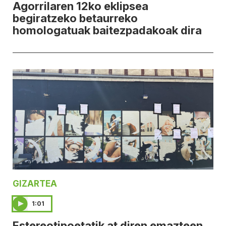
Agorrilaren 12ko eklipsea
begiratzeko betaurreko
homologatuak baitezpadakoak dira
GIZARTEA
1:01
Estereotipoetatik at diren emazteen