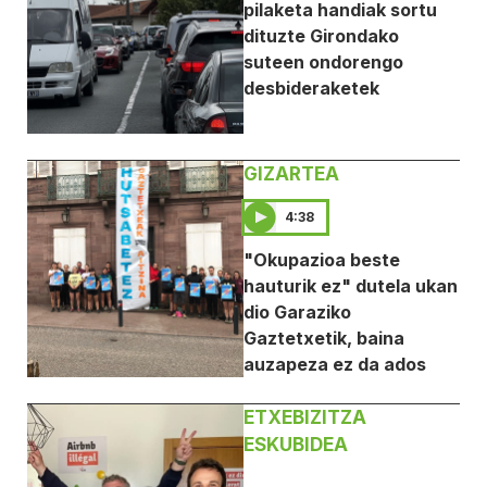
pilaketa handiak sortu
dituzte Girondako
suteen ondorengo
desbideraketek
GIZARTEA
4:38
"Okupazioa beste
hauturik ez" dutela ukan
dio Garaziko
Gaztetxetik, baina
auzapeza ez da ados
ETXEBIZITZA
ESKUBIDEA