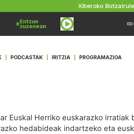
Xiberoko Botza
Irul
Entzun
00:
zuzenean
K
|
PODCASTAK
|
IRITZIA
|
PROGRAMAZIOA
par Euskal Herriko euskarazko irratiak 
azko hedabideak indartzeko eta euska