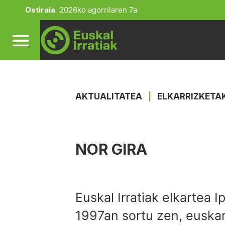
Ostirala
2026ko agorrilaren 7a
AKTUALITATEA
|
ELKARRIZKETA
NOR GIRA
Euskal Irratiak elkartea I
1997an sortu zen, euskar