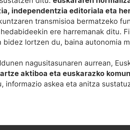
 sustatzen ditu:
euskararen normaliza
ia, independentzia editoriala eta he
zkuntzaren transmisioa bermatzeko fun
 hedabideekin ere harremanak ditu. F
en bidez lortzen du, baina autonomia 
dunen nagusitasunaren aurrean, Euskal
artze aktiboa eta euskarazko komun
, informazio askea eta anitza sustatuz