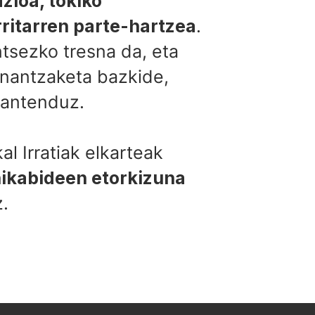
zioa, tokiko
rritarren parte-hartzea
.
tsezko tresna da, eta
inantzaketa bazkide,
mantenduz.
 Irratiak elkarteak
ikabideen etorkizuna
.