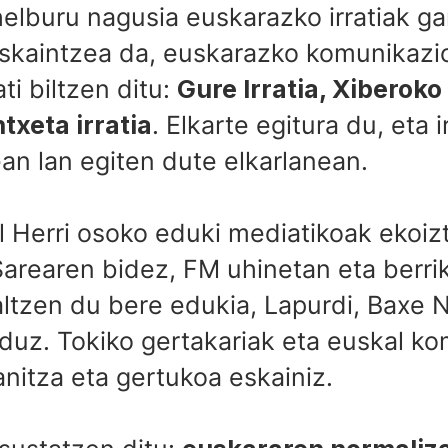
elburu nagusia euskarazko irratiak gar
eskaintzea da, euskarazko komunikazi
ati biltzen ditu:
Gure Irratia, Xiberoko 
txeta irratia
. Elkarte egitura du, eta 
an lan egiten dute elkarlanean.
kal Herri osoko eduki mediatikoak ekoi
arearen bidez, FM uhinetan eta berri
ltzen du bere edukia, Lapurdi, Baxe N
nduz. Tokiko gertakariak eta euskal k
 anitza eta gertukoa eskainiz.