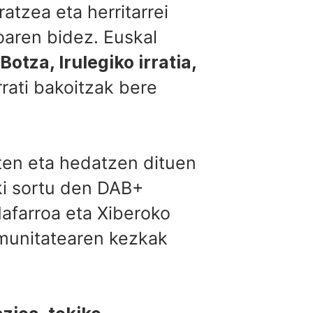
atzea eta herritarrei
oaren bidez. Euskal
Botza, Irulegiko irratia,
irrati bakoitzak bere
zten eta hedatzen dituen
ki sortu den DAB+
afarroa eta Xiberoko
omunitatearen kezkak