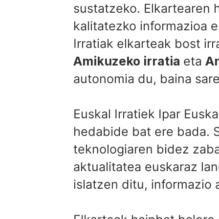
sustatzeko. Elkartearen h
kalitatezko informazioa 
Irratiak elkarteak bost irr
Amikuzeko irratia
eta
An
autonomia du, baina sare
Euskal Irratiek Ipar Eus
hedabide bat ere bada. S
teknologiaren bidez zaba
aktualitatea euskaraz la
islatzen ditu, informazio