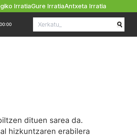
egiko Irratia
Gure Irratia
Antxeta Irratia
00:00
biltzen dituen sarea da.
l hizkuntzaren erabilera