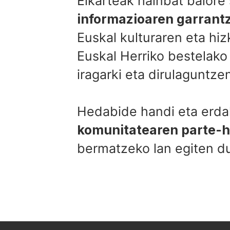
Elkarteak hainbat balore
informazioaren garrantz
Euskal kulturaren eta hi
Euskal Herriko bestelako
iragarki eta dirulaguntz
Hedabide handi eta erdal
komunitatearen parte-h
bermatzeko lan egiten du