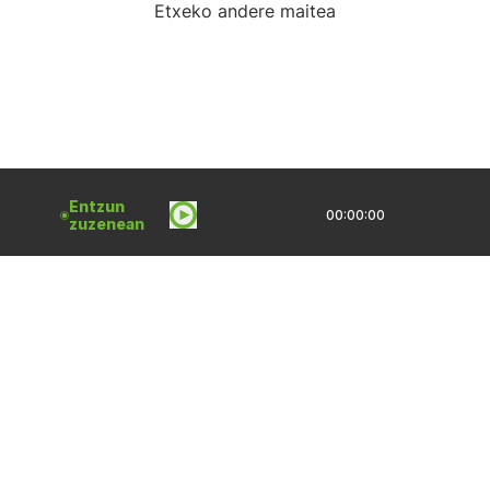
Etxeko andere maitea
Entzun
00:00:00
zuzenean