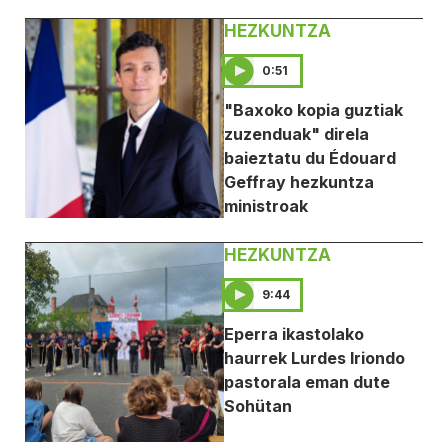
HEZKUNTZA
0:51
"Baxoko kopia guztiak
zuzenduak" direla
baieztatu du Édouard
Geffray hezkuntza
ministroak
HEZKUNTZA
9:44
Eperra ikastolako
haurrek Lurdes Iriondo
pastorala eman dute
Sohütan