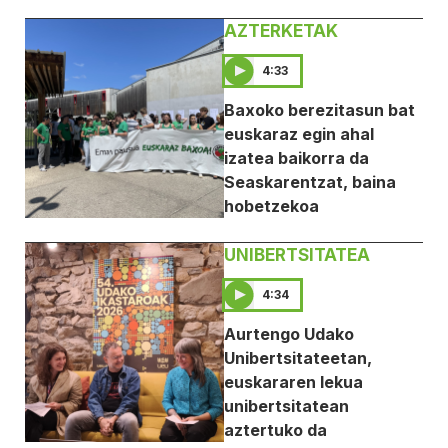
AZTERKETAK
4:33
Baxoko berezitasun bat
euskaraz egin ahal
izatea baikorra da
Seaskarentzat, baina
hobetzekoa
UNIBERTSITATEA
4:34
Aurtengo Udako
Unibertsitateetan,
euskararen lekua
unibertsitatean
aztertuko da