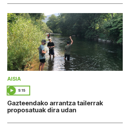
AISIA
5:15
Gazteendako arrantza tailerrak
proposatuak dira udan