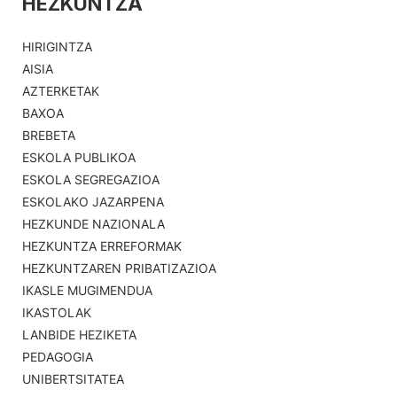
HEZKUNTZA
HIRIGINTZA
AISIA
AZTERKETAK
BAXOA
BREBETA
ESKOLA PUBLIKOA
ESKOLA SEGREGAZIOA
ESKOLAKO JAZARPENA
HEZKUNDE NAZIONALA
HEZKUNTZA ERREFORMAK
HEZKUNTZAREN PRIBATIZAZIOA
IKASLE MUGIMENDUA
IKASTOLAK
LANBIDE HEZIKETA
PEDAGOGIA
UNIBERTSITATEA