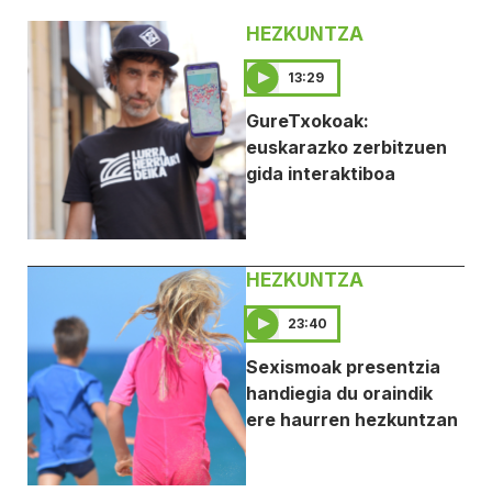
HEZKUNTZA
13:29
GureTxokoak:
euskarazko zerbitzuen
gida interaktiboa
HEZKUNTZA
23:40
Sexismoak presentzia
handiegia du oraindik
ere haurren hezkuntzan