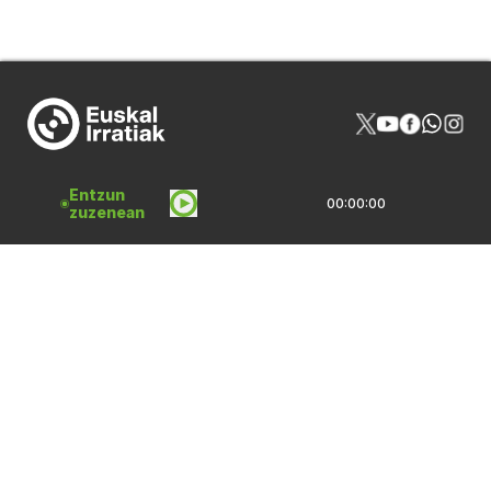
Entzun
00:00:00
zuzenean
NOR GIRA
HARREMANAK
PROGRAMAZIOA
PUBLIZITATEA
ARTXIBOA
SAREBIDE
LOGOTEKA
QUI SOMMES-NOUS?
Lege Oharrak
Pribatasun Politika