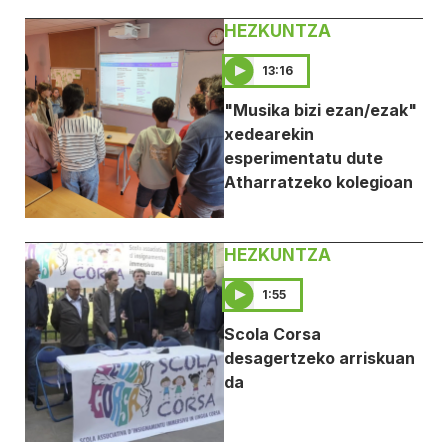
HEZKUNTZA
13:16
"Musika bizi ezan/ezak"
xedearekin
esperimentatu dute
Atharratzeko kolegioan
HEZKUNTZA
1:55
Scola Corsa
desagertzeko arriskuan
da