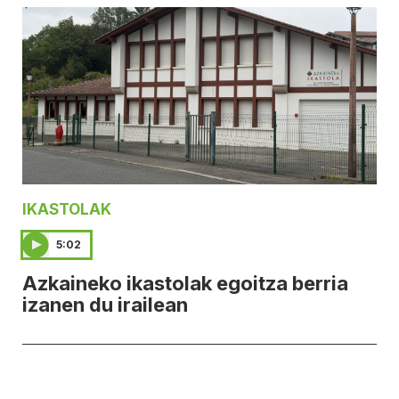
IKASTOLAK
5:02
Azkaineko ikastolak egoitza berria
izanen du irailean