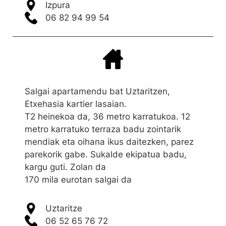
Izpura
06 82 94 99 54
Salgai apartamendu bat Uztaritzen,
Etxehasia kartier lasaian.
T2 heinekoa da, 36 metro karratukoa. 12
metro karratuko terraza badu zointarik
mendiak eta oihana ikus daitezken, parez
parekorik gabe. Sukalde ekipatua badu,
kargu guti. Zolan da
170 mila eurotan salgai da
Uztaritze
06 52 65 76 72