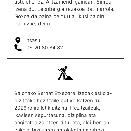
astelehenez, Artzamendi gainean. Simba
izena du, Leonberg arrazakoa da, marroia.
Goxoa da baina beldurtia. Ikusi baldin
baduzue, deitu.
Itsasu
06 20 80 84 82
Baionako Bernat Etxepare lizeoak eskola-
bizitzako hezitzaile bat xerkatzen du
2026ko irailetik aitzina. Hezitzaileak,
ikasleen segurtasuna, diziplina eta
ongizatea zaintzen ditu, eta, aldi berean,
eskola-bizitzaren antolaketan aktiboki