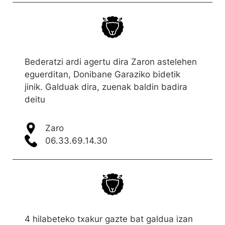
Bederatzi ardi agertu dira Zaron astelehen
eguerditan, Donibane Garaziko bidetik
jinik. Galduak dira, zuenak baldin badira
deitu
Zaro
06.33.69.14.30
4 hilabeteko txakur gazte bat galdua izan