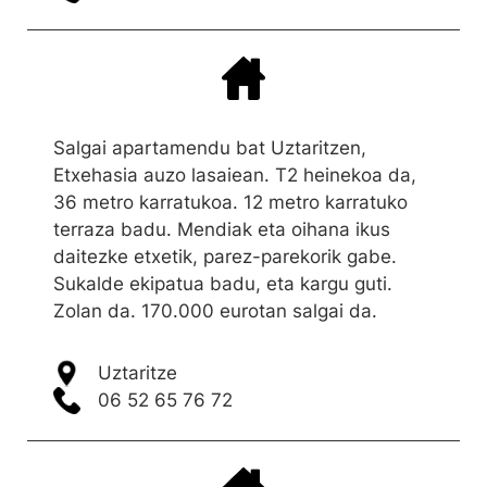
Salgai apartamendu bat Uztaritzen,
Etxehasia auzo lasaiean. T2 heinekoa da,
36 metro karratukoa. 12 metro karratuko
terraza badu. Mendiak eta oihana ikus
daitezke etxetik, parez-parekorik gabe.
Sukalde ekipatua badu, eta kargu guti.
Zolan da. 170.000 eurotan salgai da.
Uztaritze
06 52 65 76 72