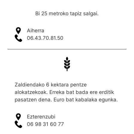
Bi 25 metroko tapiz salgai.
Aiherra
06.43.70.81.50
Zaldiendako 6 kektara pentze
alokatzekoak. Erreka bat bada ere erditik
pasatzen dena. Euro bat kabalaka egunka.
Ezterenzubi
06 98 31 60 77