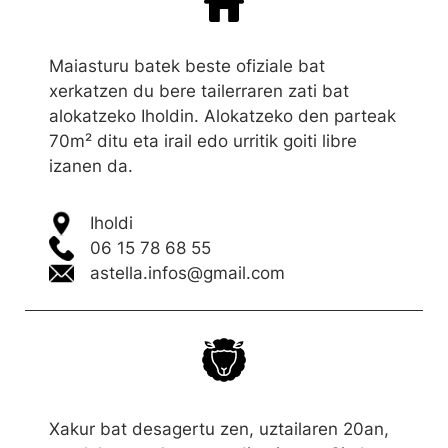
Maiasturu batek beste ofiziale bat
xerkatzen du bere tailerraren zati bat
alokatzeko Iholdin. Alokatzeko den parteak
70m² ditu eta irail edo urritik goiti libre
izanen da.
Iholdi
06 15 78 68 55
astella.infos@gmail.com
Xakur bat desagertu zen, uztailaren 20an,