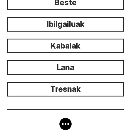
Beste
Ibilgailuak
Kabalak
Lana
Tresnak