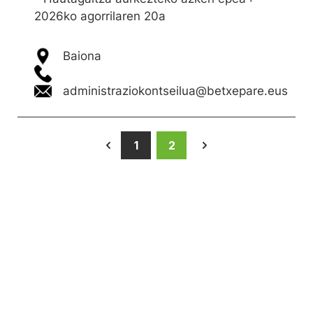
2026ko agorrilaren 20a
Baiona
administraziokontseilua@betxepare.eus
1
2