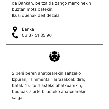
da Bankan, beltza da zango marroinekin
buztan motz batekin.
Ikusi duenak deit dezala
Banka
06 37 51 85 96
2 behi beren ahatxearekin saltzeko
Izpuran, "simmental" arrazakoak dira;
batak 4 urte 4 asteko ahatxearekin,
besteak 7 urte bi asteko ahatxearekin
salgai.