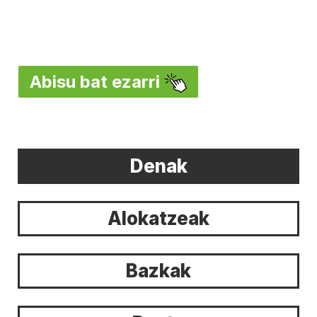
Abisu bat ezarri
Denak
Alokatzeak
Bazkak