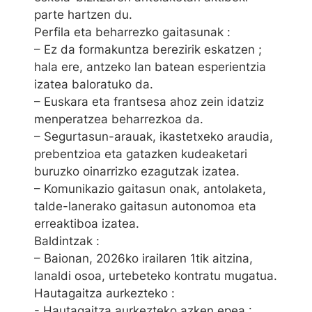
parte hartzen du.
Perfila eta beharrezko gaitasunak :
– Ez da formakuntza berezirik eskatzen ;
hala ere, antzeko lan batean esperientzia
izatea baloratuko da.
– Euskara eta frantsesa ahoz zein idatziz
menperatzea beharrezkoa da.
– Segurtasun-arauak, ikastetxeko araudia,
prebentzioa eta gatazken kudeaketari
buruzko oinarrizko ezagutzak izatea.
– Komunikazio gaitasun onak, antolaketa,
talde-lanerako gaitasun autonomoa eta
erreaktiboa izatea.
Baldintzak :
– Baionan, 2026ko irailaren 1tik aitzina,
lanaldi osoa, urtebeteko kontratu mugatua.
Hautagaitza aurkezteko :
- Hautagaitza aurkezteko azken epea :