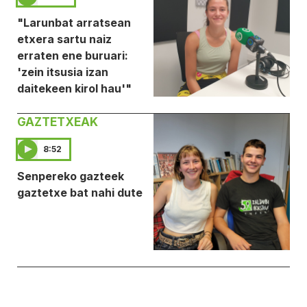
"Larunbat arratsean
etxera sartu naiz
erraten ene buruari:
'zein itsusia izan
daitekeen kirol hau'"
GAZTETXEAK
8:52
Senpereko gazteek
gaztetxe bat nahi dute