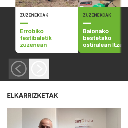
ZUZENEKOAK
ZUZENEKOAK
Errobiko
Baionako
festibaletik
bestetako
zuzenean
ostiralean Itzal
ELKARRIZKETAK