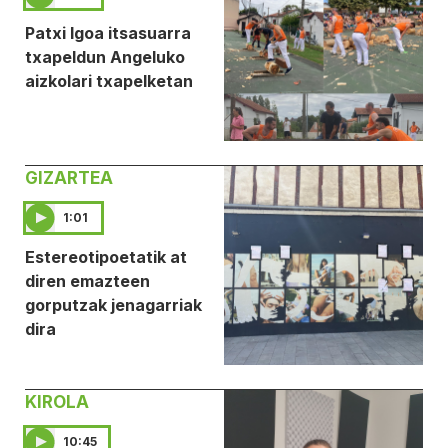
Patxi Igoa itsasuarra
txapeldun Angeluko
aizkolari txapelketan
GIZARTEA
1:01
Estereotipoetatik at
diren emazteen
gorputzak jenagarriak
dira
KIROLA
10:45