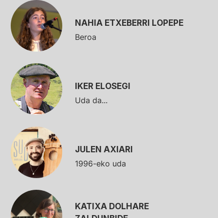
NAHIA ETXEBERRI LOPEPE
Beroa
IKER ELOSEGI
Uda da...
JULEN AXIARI
1996-eko uda
KATIXA DOLHARE