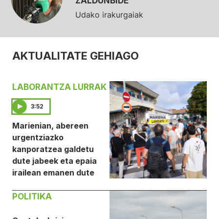
ZALDUNBIDE
Udako irakurgaiak
AKTUALITATE GEHIAGO
LABORANTZA LURRAK
3:52
Marienian, abereen
urgentziazko
kanporatzea galdetu
dute jabeek eta epaia
irailean emanen dute
POLITIKA