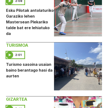
2:08
Esku Pilotak antolaturiko
Garaziko lehen
Mastersean Plekariko
talde bat ere lehiatuko
da
TURISMOA
2:01
Turismo sasoina usaian
baino berantago hasi da
aurten
GIZARTEA