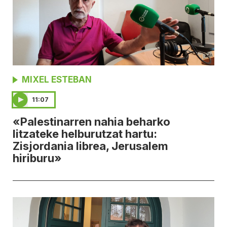
MIXEL ESTEBAN
11:07
«Palestinarren nahia beharko
litzateke helburutzat hartu:
Zisjordania librea, Jerusalem
hiriburu»