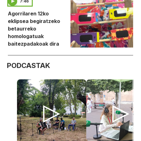
7:46
Agorrilaren 12ko
eklipsea begiratzeko
betaurreko
homologatuak
baitezpadakoak dira
PODCASTAK