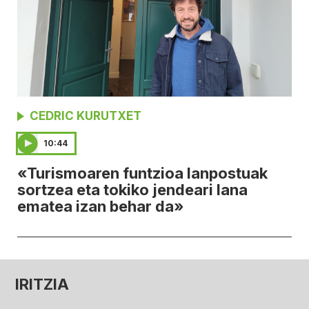
CEDRIC KURUTXET
10:44
«Turismoaren funtzioa lanpostuak
sortzea eta tokiko jendeari lana
ematea izan behar da»
IRITZIA