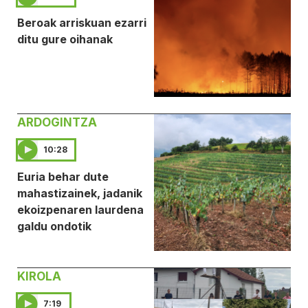
Beroak arriskuan ezarri
ditu gure oihanak
ARDOGINTZA
10:28
Euria behar dute
mahastizainek, jadanik
ekoizpenaren laurdena
galdu ondotik
KIROLA
7:19