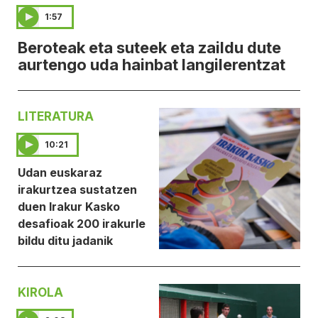
1:57
Beroteak eta suteek eta zaildu dute
aurtengo uda hainbat langilerentzat
LITERATURA
10:21
Udan euskaraz
irakurtzea sustatzen
duen Irakur Kasko
desafioak 200 irakurle
bildu ditu jadanik
KIROLA