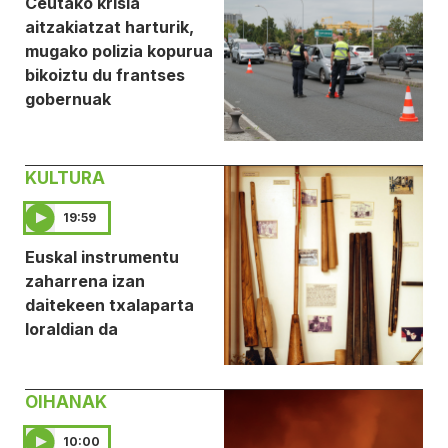
Ceutako krisia
aitzakiatzat harturik,
mugako polizia kopurua
bikoiztu du frantses
gobernuak
KULTURA
19:59
Euskal instrumentu
zaharrena izan
daitekeen txalaparta
loraldian da
OIHANAK
10:00