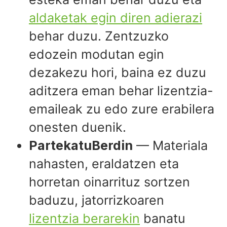
aldaketak egin diren adierazi
behar duzu. Zentzuzko
edozein modutan egin
dezakezu hori, baina ez duzu
aditzera eman behar lizentzia-
emaileak zu edo zure erabilera
onesten duenik.
PartekatuBerdin
— Materiala
nahasten, eraldatzen eta
horretan oinarrituz sortzen
baduzu, jatorrizkoaren
lizentzia berarekin
banatu