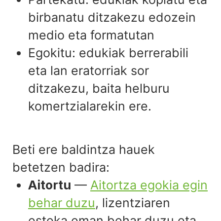
birbanatu ditzakezu edozein
medio eta formatutan
Egokitu: edukiak berrerabili
eta lan eratorriak sor
ditzakezu, baita helburu
komertzialarekin ere.
Beti ere baldintza hauek
betetzen badira:
Aitortu
—
Aitortza egokia egin
behar duzu
, lizentziaren
esteka eman behar duzu eta