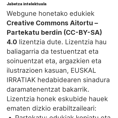
Jabetza intelektuala
Webgune honetako edukiek
Creative Commons Aitortu –
Partekatu berdin (CC-BY-SA)
4.0
lizentzia dute. Lizentzia hau
baliagarria da testuentzat eta
soinuentzat eta, argazkien eta
ilustrazioen kasuan, EUSKAL
IRRATIAK hedabidearen sinadura
daramatenentzat bakarrik.
Lizentzia honek eskubide hauek
ematen dizkio erabiltzaileari:
Partekatu: edukiak kopiatu eta