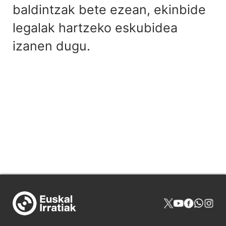
baldintzak bete ezean, ekinbide
legalak hartzeko eskubidea
izanen dugu.