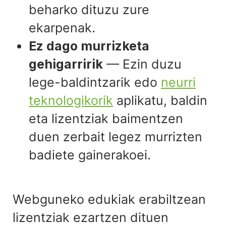
beharko dituzu zure
ekarpenak.
Ez dago murrizketa
gehigarririk
— Ezin duzu
lege-baldintzarik edo
neurri
teknologikorik
aplikatu, baldin
eta lizentziak baimentzen
duen zerbait legez murrizten
badiete gainerakoei.
Webguneko edukiak erabiltzean
lizentziak ezartzen dituen