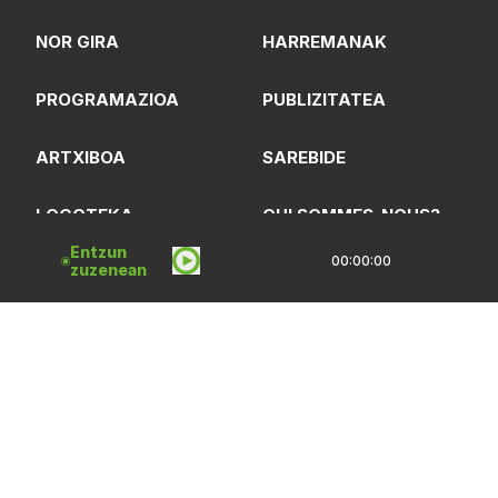
NOR GIRA
HARREMANAK
PROGRAMAZIOA
PUBLIZITATEA
ARTXIBOA
SAREBIDE
LOGOTEKA
QUI SOMMES-NOUS?
Entzun
00:00:00
zuzenean
Lege Oharrak
Pribatasun Politika
CC Lizentzia