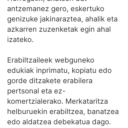
antzemanez gero, eskertuko
genizuke jakinaraztea, ahalik eta
azkarren zuzenketak egin ahal
izateko.
Erabiltzaileek webguneko
edukiak inprimatu, kopiatu edo
gorde ditzakete erabilera
pertsonal eta ez-
komertzialerako. Merkataritza
helburuekin erabiltzea, banatzea
edo aldatzea debekatua dago.