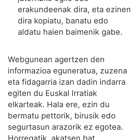
erakundeenak dira, eta ezinen
dira kopiatu, banatu edo
aldatu haien baimenik gabe.
Webgunean agertzen den
informazioa eguneratua, zuzena
eta fidagarria izan dadin indarra
egiten du Euskal Irratiak
elkarteak. Hala ere, ezin du
bermatu pettorik, birusik edo
segurtasun arazorik ez egotea.
Horregatik, akatsen bat