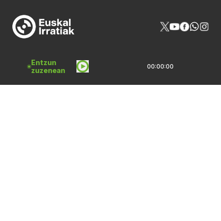
Entzun
00:00:00
NOR GIRA
HARREMANAK
zuzenean
PROGRAMAZIOA
PUBLIZITATEA
ARTXIBOA
SAREBIDE
LOGOTEKA
QUI SOMMES-NOUS?
Lege Oharrak
Pribatasun Politika
CC Lizentzia