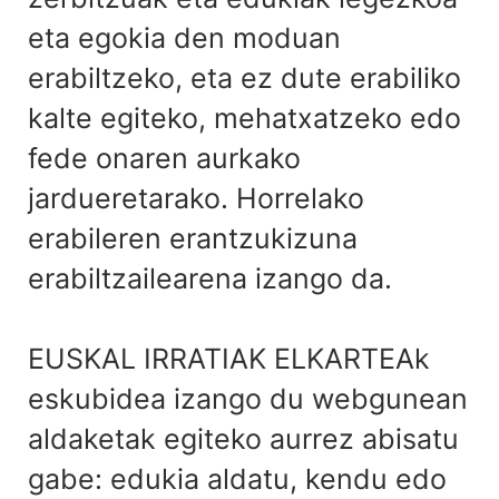
eta egokia den moduan
erabiltzeko, eta ez dute erabiliko
kalte egiteko, mehatxatzeko edo
fede onaren aurkako
jardueretarako. Horrelako
erabileren erantzukizuna
erabiltzailearena izango da.
EUSKAL IRRATIAK ELKARTEAk
eskubidea izango du webgunean
aldaketak egiteko aurrez abisatu
gabe: edukia aldatu, kendu edo