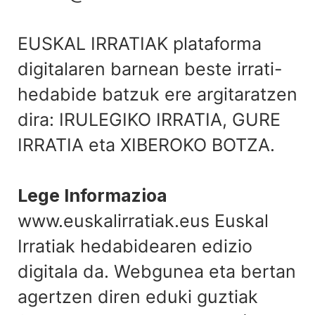
EUSKAL IRRATIAK plataforma
digitalaren barnean beste irrati-
hedabide batzuk ere argitaratzen
dira: IRULEGIKO IRRATIA, GURE
IRRATIA eta XIBEROKO BOTZA.
Lege Informazioa
www.euskalirratiak.eus Euskal
Irratiak hedabidearen edizio
digitala da. Webgunea eta bertan
agertzen diren eduki guztiak