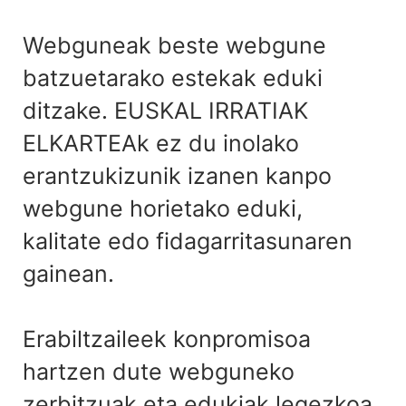
Webguneak beste webgune
batzuetarako estekak eduki
ditzake. EUSKAL IRRATIAK
ELKARTEAk ez du inolako
erantzukizunik izanen kanpo
webgune horietako eduki,
kalitate edo fidagarritasunaren
gainean.
Erabiltzaileek konpromisoa
hartzen dute webguneko
zerbitzuak eta edukiak legezkoa