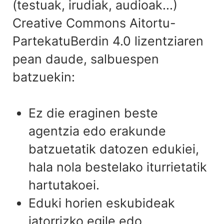
(testuak, irudiak, audioak...)
Creative Commons Aitortu-
PartekatuBerdin 4.0 lizentziaren
pean daude, salbuespen
batzuekin:
Ez die eraginen beste
agentzia edo erakunde
batzuetatik datozen edukiei,
hala nola bestelako iturrietatik
hartutakoei.
Eduki horien eskubideak
jatorrizko egile edo