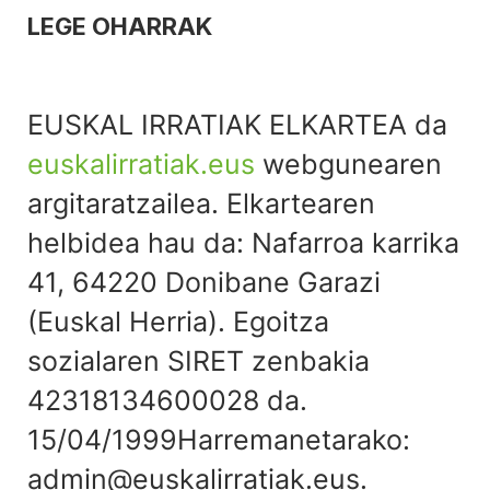
LEGE OHARRAK
EUSKAL IRRATIAK ELKARTEA da
euskalirratiak.eus
webgunearen
argitaratzailea. Elkartearen
helbidea hau da: Nafarroa karrika
41, 64220 Donibane Garazi
(Euskal Herria). Egoitza
sozialaren SIRET zenbakia
42318134600028 da.
15/04/1999Harremanetarako:
admin@euskalirratiak.eus.