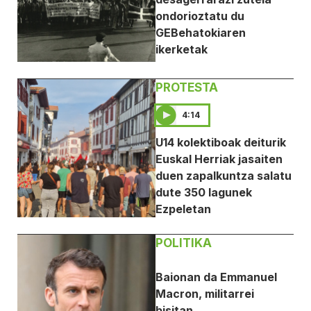
ondorioztatu du
GEBehatokiaren
ikerketak
PROTESTA
4:14
U14 kolektiboak deiturik
Euskal Herriak jasaiten
duen zapalkuntza salatu
dute 350 lagunek
Ezpeletan
POLITIKA
Baionan da Emmanuel
Macron, militarrei
bisitan