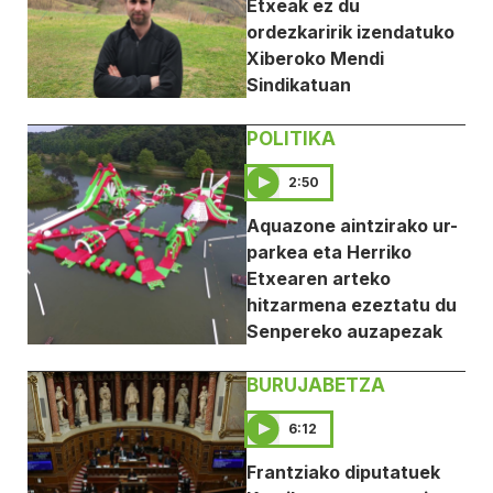
Etxeak ez du
ordezkaririk izendatuko
Xiberoko Mendi
Sindikatuan
POLITIKA
2:50
Aquazone aintzirako ur-
parkea eta Herriko
Etxearen arteko
hitzarmena ezeztatu du
Senpereko auzapezak
BURUJABETZA
6:12
Frantziako diputatuek