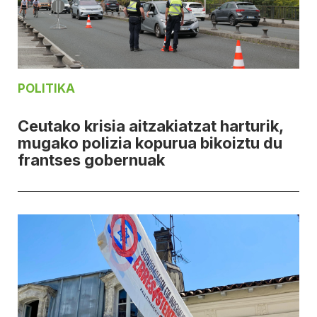
POLITIKA
Ceutako krisia aitzakiatzat harturik,
mugako polizia kopurua bikoiztu du
frantses gobernuak