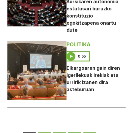
Korsikaren autonomia
estatusari buruzko
konstituzio
egokitzapena onartu
dute
POLITIKA
0:55
Elkargoaren gain diren
igerilekuak irekiak eta
urririk izanen dira
asteburuan