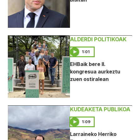
ALDERDI POLITIKOAK
1:01
EHBaik bere II.
kongresua aurkeztu
zuen ostiralean
KUDEAKETA PUBLIKOA
1:09
Larraineko Herriko