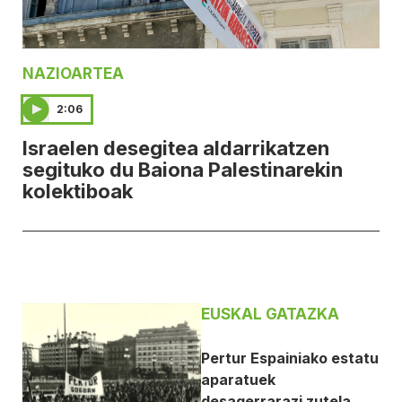
NAZIOARTEA
2:06
Israelen desegitea aldarrikatzen
segituko du Baiona Palestinarekin
kolektiboak
EUSKAL GATAZKA
Pertur Espainiako estatu
aparatuek
desagerrarazi zutela