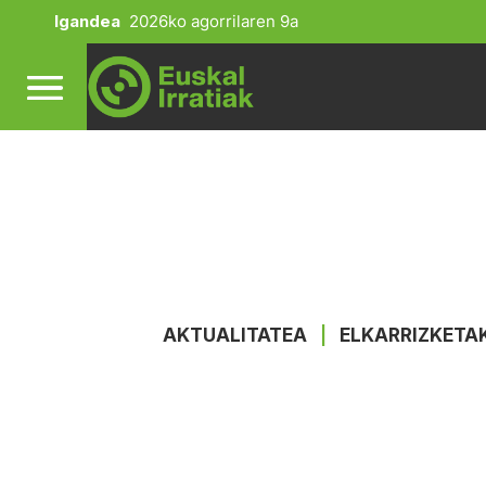
Igandea
2026ko agorrilaren 9a
AKTUALITATEA
|
ELKARRIZKETA