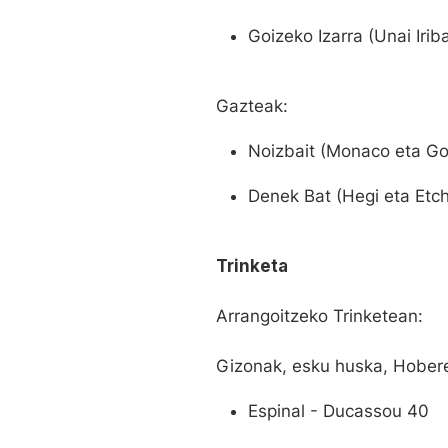
Goizeko Izarra (Unai Irib
Gazteak:
Noizbait (Monaco eta Go
Denek Bat (Hegi eta Etch
Trinketa
Arrangoitzeko Trinketean:
Gizonak, esku huska, Hobere
Espinal - Ducassou 40