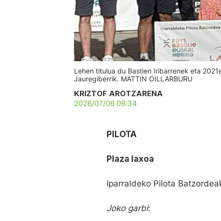
Lehen titulua du Bastien Iribarrenek eta 2021
Jauregiberrik. MATTIN OILLARBURU
KRIZTOF AROTZARENA
2026/07/06 09:34
PILOTA
Plaza laxoa
Iparraldeko Pilota Batzordea
Joko garbi
: