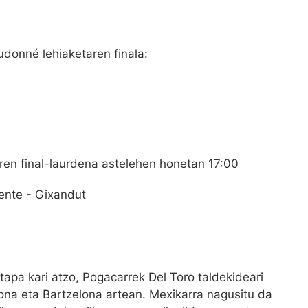
donné lehiaketaren finala:
ren final-laurdena astelehen honetan 17:00
uente - Gixandut
etapa kari atzo, Pogacarrek Del Toro taldekideari
ona eta Bartzelona artean. Mexikarra nagusitu da