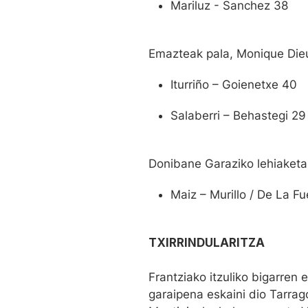
Mariluz - Sanchez 38
Emazteak pala, Monique Dieu
Iturriño – Goienetxe 40
Salaberri – Behastegi 29
Donibane Garaziko lehiaketa
Maiz – Murillo / De La F
TXIRRINDULARITZA
Frantziako itzuliko bigarren 
garaipena eskaini dio Tarrag