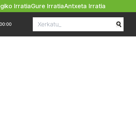
egiko Irratia
Gure Irratia
Antxeta Irratia
00:00