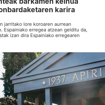
nteak barkamen keinua
onbardaketaren karira
n jarritako lore koroaren aurrean
o. Espainiako erregea atzean gelditu da,
estak izan dira Espainiako erregearen