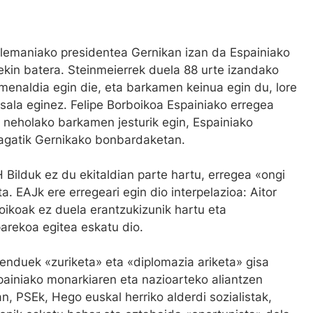
Alemaniako presidentea Gernikan izan da Espainiako
ekin batera. Steinmeierrek duela 88 urte izandako
enaldia egin die, eta barkamen keinua egin du, lore
osala eginez. Felipe Borboikoa Espainiako erregea
u neholako barkamen jesturik egin, Espainiako
agatik Gernikako bonbardaketan.
H Bilduk ez du ekitaldian parte hartu, erregea «ongi
a. EAJk ere erregeari egin dio interpelazioa: Aitor
ikoak ez duela erantzukizunik hartu eta
arekoa egitea eskatu dio.
nduek «zuriketa» eta «diplomazia ariketa» gisa
spainiako monarkiaren eta nazioarteko aliantzen
ean, PSEk, Hego euskal herriko alderdi sozialistak,