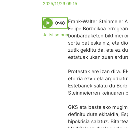
2025/11/29 09:15
Frank-Walter Steinmeier 
0:48
Felipe Borboikoa erregear
Jaitsi soinua
bonbardaketen biktimei om
sorta bat eskainiz, eta di
zutik gelditu da, eta ez d
estatuak ukan zuen ardur
Protestak ere izan dira. E
etorria ez» dela argudiatut
Estebanek salatu du Borbo
Steinmeierren keinuaren p
GKS eta bestelako mugime
definitu dute ekitaldia, E
hipokrisia salatuz. Bitart