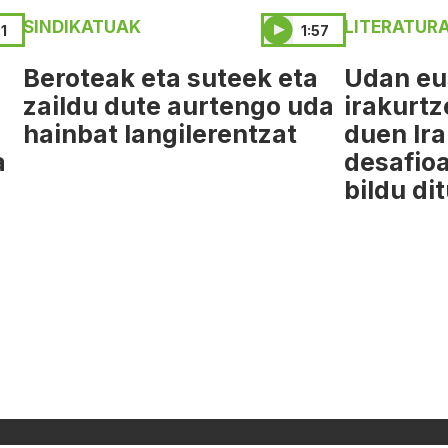
SINDIKATUAK
LITERATUR
1
1:57
Beroteak eta suteek eta
Udan eu
zaildu dute aurtengo uda
irakurtz
hainbat langilerentzat
duen Ir
a
desafioa
bildu di