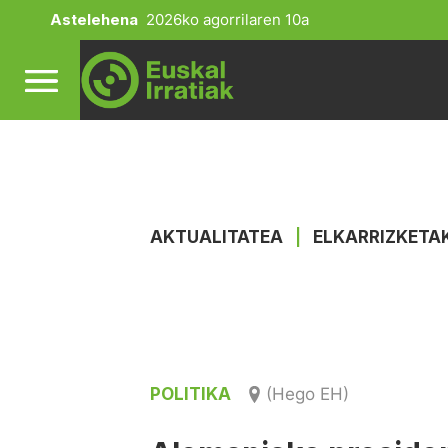
Astelehena
2026ko agorrilaren 10a
AKTUALITATEA
|
ELKARRIZKETA
POLITIKA
(Hego EH)