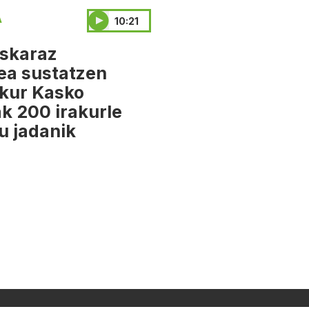
A
10:21
skaraz
ea sustatzen
akur Kasko
k 200 irakurle
tu jadanik