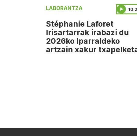
LABORANTZA
10:2
Stéphanie Laforet
Irisartarrak irabazi du
2026ko Iparraldeko
artzain xakur txapelket