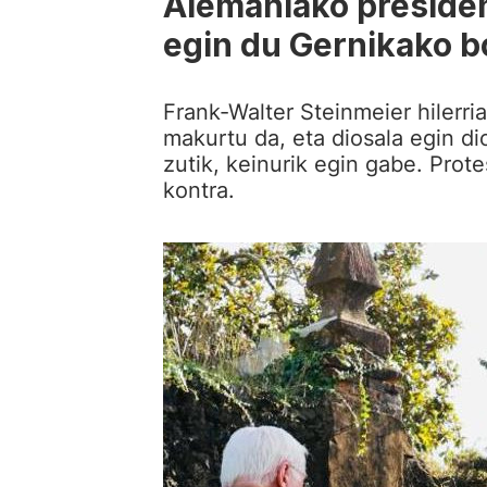
Alemaniako preside
egin du Gernikako b
Frank-Walter Steinmeier hilerria
makurtu da, eta diosala egin di
zutik, keinurik egin gabe. Prot
kontra.