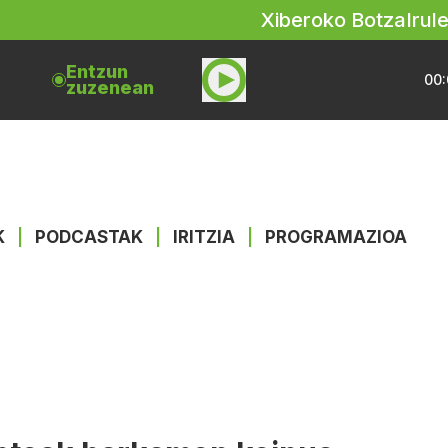
Xiberoko Botza
Irul
Entzun
00:
zuzenean
K
|
PODCASTAK
|
IRITZIA
|
PROGRAMAZIOA