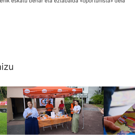
enik eskatu behar eta eztabaida «oportunista» dela
aizu