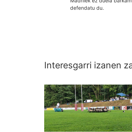
Madrilek ez duela barkam
defendatu du.
Interesgarri izanen z