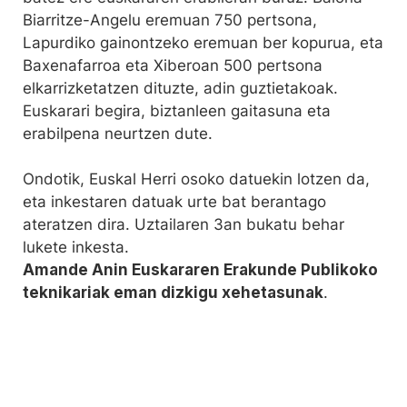
Biarritze-Angelu eremuan 750 pertsona,
Lapurdiko gainontzeko eremuan ber kopurua, eta
Baxenafarroa eta Xiberoan 500 pertsona
elkarrizketatzen dituzte, adin guztietakoak.
Euskarari begira, biztanleen gaitasuna eta
erabilpena neurtzen dute.
Ondotik, Euskal Herri osoko datuekin lotzen da,
eta inkestaren datuak urte bat berantago
ateratzen dira. Uztailaren 3an bukatu behar
lukete inkesta.
Amande Anin Euskararen Erakunde Publikoko
teknikariak eman dizkigu xehetasunak
.