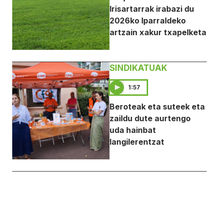
Irisartarrak irabazi du
2026ko Iparraldeko
artzain xakur txapelketa
SINDIKATUAK
1:57
Beroteak eta suteek eta
zaildu dute aurtengo
uda hainbat
langilerentzat