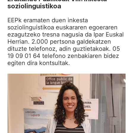
soziolinguistikoa
EEPk eramaten duen inkesta
soziolinguistikoa euskararen egoeraren
ezagutzeko tresna nagusia da Ipar Euskal
Herrian. 2.000 pertsona galdekatzen
dituzte telefonoz, adin guztietakoak. 05
19 09 01 64 telefono zenbakiaren bidez
egiten dira kontsultak.