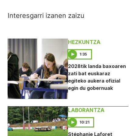
Interesgarri izanen zaizu
HEZKUNTZA
1:35
2028tik landa baxoaren
zati bat euskaraz
egiteko aukera ofizial
egin du gobernuak
LABORANTZA
10:21
Stéphanie Laforet