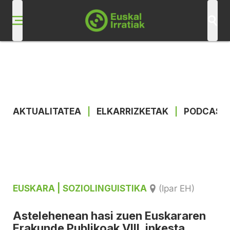
AKTUALITATEA
|
ELKARRIZKETAK
|
PODCAST
EUSKARA
| SOZIOLINGUISTIKA
(Ipar EH)
Astelehenean hasi zuen Euskararen
Erakunde Publikoak VIII. inkesta