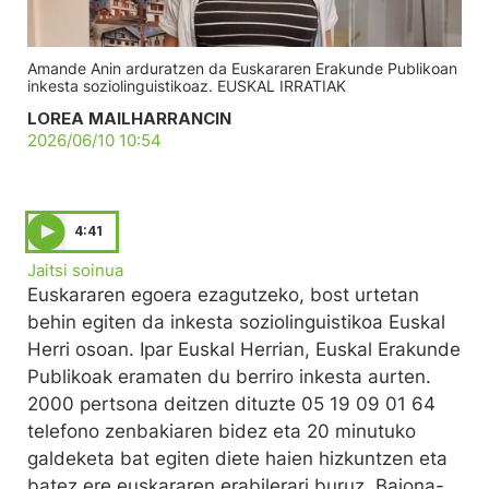
Amande Anin arduratzen da Euskararen Erakunde Publikoan
inkesta soziolinguistikoaz. EUSKAL IRRATIAK
LOREA MAILHARRANCIN
2026/06/10 10:54
4:41
Jaitsi soinua
Euskararen egoera ezagutzeko, bost urtetan
behin egiten da inkesta soziolinguistikoa Euskal
Herri osoan. Ipar Euskal Herrian, Euskal Erakunde
Publikoak eramaten du berriro inkesta aurten.
2000 pertsona deitzen dituzte 05 19 09 01 64
telefono zenbakiaren bidez eta 20 minutuko
galdeketa bat egiten diete haien hizkuntzen eta
batez ere euskararen erabilerari buruz. Baiona-