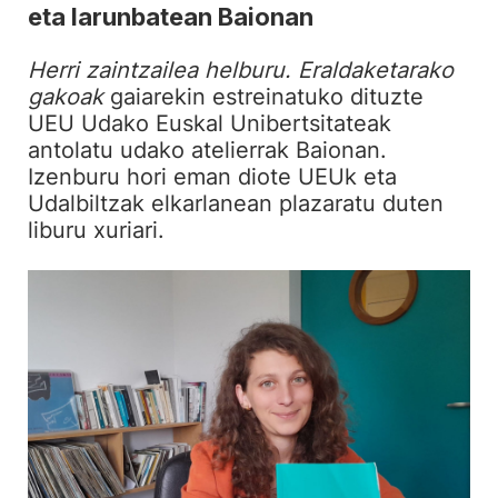
eta larunbatean Baionan
Herri zaintzailea helburu. Eraldaketarako
gakoak
gaiarekin estreinatuko dituzte
UEU Udako Euskal Unibertsitateak
antolatu udako atelierrak Baionan.
Izenburu hori eman diote UEUk eta
Udalbiltzak elkarlanean plazaratu duten
liburu xuriari.