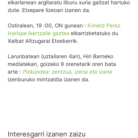
elkarlanean argitaratu liburu xuria gaitzat hartuko
dute. Etxepare lizeoan izanen da.
Ostiralean, 19 :00, ON gunean :
Kimetz Perez
Harispe ikertzaile gaztea
elkarrizketatuko du
Xalbat Altzugarai Etxeberrik.
Larunbatean (uztailaren 4an), Hiri Barneko
mediatekan, goizeko 9 orenetarik oren bata
arte :
Pizkundea: zentzua, izena eta izana
izenburuko mintzaldia izanen da.
Interesgarri izanen zaizu