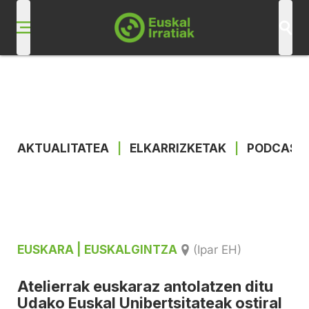
AKTUALITATEA
|
ELKARRIZKETAK
|
PODCAST
EUSKARA
| EUSKALGINTZA
(Ipar EH)
Atelierrak euskaraz antolatzen ditu
Udako Euskal Unibertsitateak ostiral