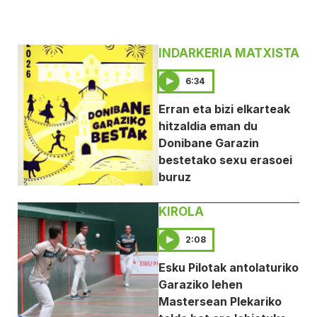
INDARKERIA MATXISTA
6:34
Erran eta bizi elkarteak
hitzaldia eman du
Donibane Garazin
bestetako sexu erasoei
buruz
KIROLA
2:08
Esku Pilotak antolaturiko
Garaziko lehen
Mastersean Plekariko