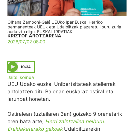
OIhana Zamponi-Galé UEUko Ipar Euskal Herriko
permanenteak UEUk eta Udalbiltzak plazaratu liburu zuria
aurkeztu digu. EUSKAL IRRATIAK
KRIZTOF AROTZARENA
2026/07/02 08:00
10:34
Jaitsi soinua
UEU Udako euskal Unibertsitateak atelierrak
antolatzen ditu Baionan euskaraz ostiral eta
larunbat honetan.
Ostiralean (uztailaren 3an) goizeko 9 orenetarik
oren bata arte,
Herri zaintzailea helburu.
Eraldaketarako gakoak
Udalbiltzarekin