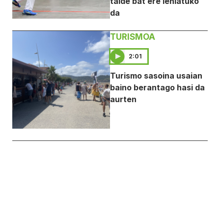
talde bat ere lehiatuko
da
TURISMOA
2:01
Turismo sasoina usaian
baino berantago hasi da
aurten