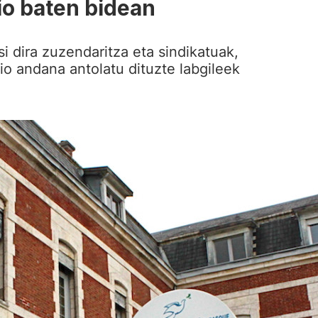
io baten bidean
tsi dira zuzendaritza eta sindikatuak,
io andana antolatu dituzte labgileek