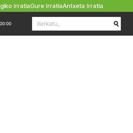
egiko Irratia
Gure Irratia
Antxeta Irratia
00:00