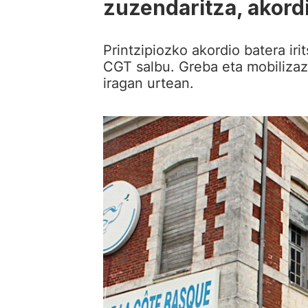
zuzendaritza, akord
Printzipiozko akordio batera iri
CGT salbu. Greba eta mobilizaz
iragan urtean.