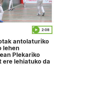
2:08
otak antolaturiko
o lehen
ean Plekariko
t ere lehiatuko da