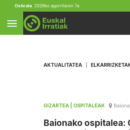
Ostirala
2026ko agorrilaren 7a
AKTUALITATEA
|
ELKARRIZKETA
GIZARTEA
| OSPITALEAK
Baiona
Baionako ospitalea: