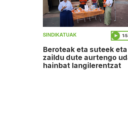
SINDIKATUAK
1:
Beroteak eta suteek eta
zaildu dute aurtengo u
hainbat langilerentzat