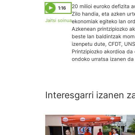
20 milioi euroko defizita
1:16
Zilo handia, eta azken urt
Jaitsi soinua
ekonomiak egiteko lan ord
Azkenean printzipiozko ak
beste lan baldintzak mome
izenpetu dute, CFDT, UNS
Printzipiozko akordioa da
ondoko urratsa izanen da s
Interesgarri izanen z