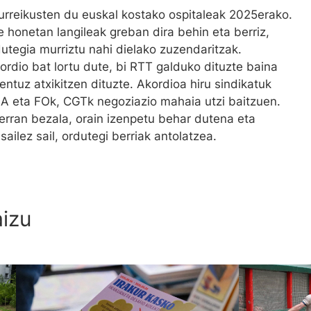
 aurreikusten du euskal kostako ospitaleak 2025erako.
e honetan langileak greban dira behin eta berriz,
utegia murriztu nahi dielako zuzendaritzak.
ordio bat lortu dute, bi RTT galduko dituzte baina
ntuz atxikitzen dituzte. Akordioa hiru sindikatuk
A eta FOk, CGTk negoziazio mahaia utzi baitzuen.
 erran bezala, orain izenpetu behar dutena eta
ailez sail, ordutegi berriak antolatzea.
aizu