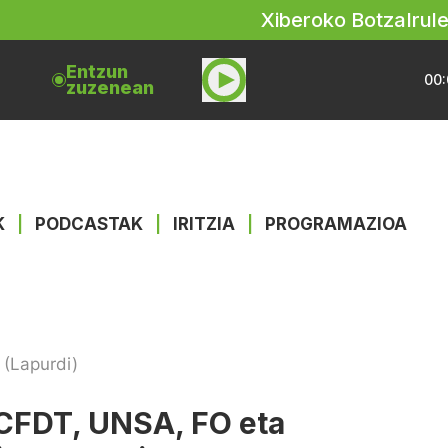
Xiberoko Botza
Irul
Entzun
00:
zuzenean
K
|
PODCASTAK
|
IRITZIA
|
PROGRAMAZIOA
 (Lapurdi)
 CFDT, UNSA, FO eta