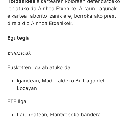
Tolosaldea
elkartearen koloreen defendatzeko
lehiatuko da Ainhoa Etxenike. Arraun Lagunak
elkartea faborito izanik ere, borrokarako prest
direla dio Ainhoa Etxenikek.
Egutegia
Emazteak
Euskotren liga abiatuko da:
Igandean, Madril aldeko Buitrago del
Lozayan
ETE liga:
Larunbatean, Elantxobeko bandera