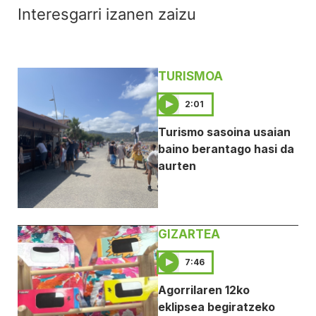
Interesgarri izanen zaizu
TURISMOA
2:01
Turismo sasoina usaian
baino berantago hasi da
aurten
GIZARTEA
7:46
Agorrilaren 12ko
eklipsea begiratzeko