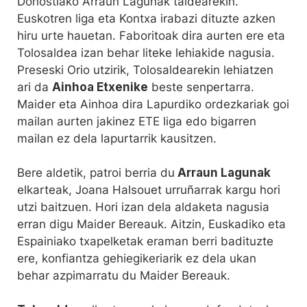
Donostiako Arraun Lagunak taldearekin.
Euskotren liga eta Kontxa irabazi dituzte azken
hiru urte hauetan. Faboritoak dira aurten ere eta
Tolosaldea izan behar liteke lehiakide nagusia.
Preseski Orio utzirik, Tolosaldearekin lehiatzen
ari da
Ainhoa Etxenike
beste senpertarra.
Maider eta Ainhoa dira Lapurdiko ordezkariak goi
mailan aurten jakinez ETE liga edo bigarren
mailan ez dela lapurtarrik kausitzen.
Bere aldetik, patroi berria du
Arraun Lagunak
elkarteak, Joana Halsouet urruñarrak kargu hori
utzi baitzuen. Hori izan dela aldaketa nagusia
erran digu Maider Bereauk. Aitzin, Euskadiko eta
Espainiako txapelketak eraman berri badituzte
ere, konfiantza gehiegikeriarik ez dela ukan
behar azpimarratu du Maider Bereauk.