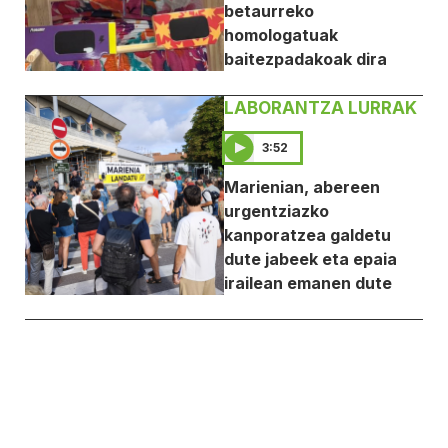
betaurreko
homologatuak
baitezpadakoak dira
LABORANTZA LURRAK
3:52
Marienian, abereen
urgentziazko
kanporatzea galdetu
dute jabeek eta epaia
irailean emanen dute