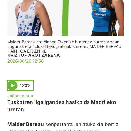
Maider Bereau eta Ainhoa Etxenike hurrenez hurren Arraun
Lagunak eta Tolosaldeko jantziak soinean. MAIDER BEREAU
- AINHOA ETXENIKE
KRIZTOF AROTZARENA
2026/06/26 12:50
15:29
Jaitsi soinua
Euskotren liga igandea hasiko da Madrileko
uretan
Maider Bereau
senpertarra lehiatuko da berriz