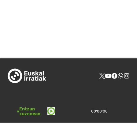
NOR GIRA
HARREMANAK
Entzun
00:00:00
zuzenean
PROGRAMAZIOA
PUBLIZITATEA
ARTXIBOA
SAREBIDE