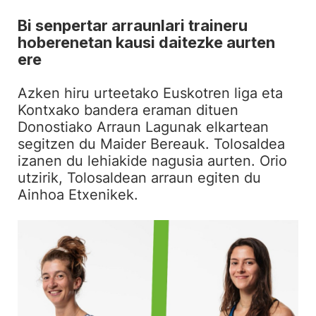
Bi senpertar arraunlari traineru
hoberenetan kausi daitezke aurten
ere
Azken hiru urteetako Euskotren liga eta
Kontxako bandera eraman dituen
Donostiako Arraun Lagunak elkartean
segitzen du Maider Bereauk. Tolosaldea
izanen du lehiakide nagusia aurten. Orio
utzirik, Tolosaldean arraun egiten du
Ainhoa Etxenikek.