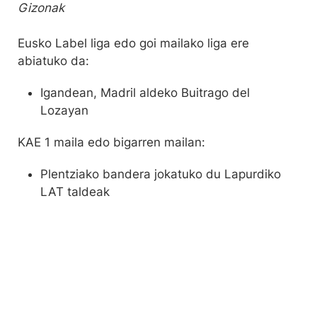
Gizonak
Eusko Label liga edo goi mailako liga ere
abiatuko da:
Igandean, Madril aldeko Buitrago del
Lozayan
KAE 1 maila edo bigarren mailan:
Plentziako bandera jokatuko du Lapurdiko
LAT taldeak