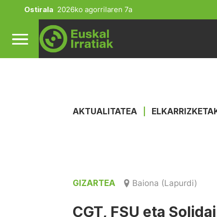
Ostirala
2026ko agorrilaren 7a
AKTUALITATEA
|
ELKARRIZKETA
GIZARTEA
Baiona (Lapurdi)
CGT, FSU eta Solidai