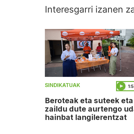
Interesgarri izanen z
SINDIKATUAK
1:
Beroteak eta suteek eta
zaildu dute aurtengo u
hainbat langilerentzat