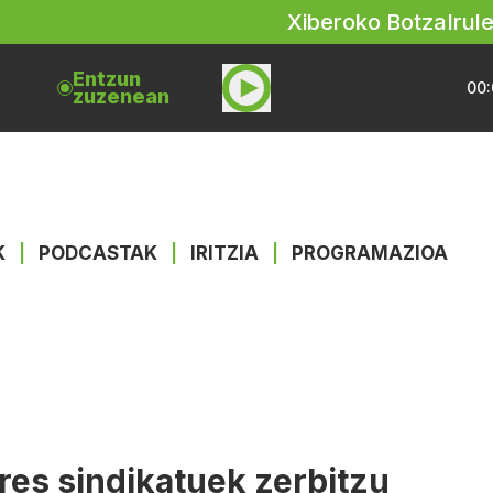
Xiberoko Botza
Irul
Entzun
00:
zuzenean
K
|
PODCASTAK
|
IRITZIA
|
PROGRAMAZIOA
res sindikatuek zerbitzu