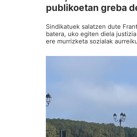
publikoetan greba de
Sindikatuek salatzen dute Fran
batera, uko egiten diela justizia
ere murrizketa sozialak aurreik