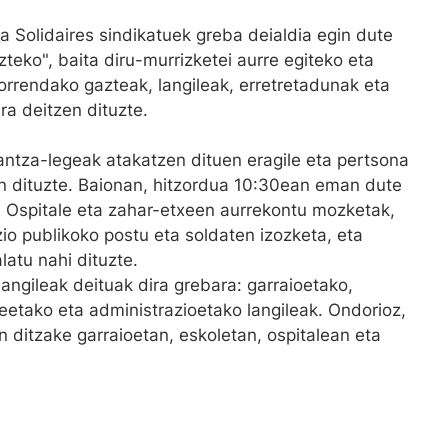
a Solidaires sindikatuek greba deialdia egin dute
azteko", baita diru-murrizketei aurre egiteko eta
rrendako gazteak, langileak, erretretadunak eta
ra deitzen dituzte.
antza-legeak atakatzen dituen eragile eta pertsona
en dituzte. Baionan, hitzordua 10:30ean eman dute
. Ospitale eta zahar-etxeen aurrekontu mozketak,
zio publikoko postu eta soldaten izozketa, eta
latu nahi dituzte.
langileak deituak dira grebara: garraioetako,
eetako eta administrazioetako langileak. Ondorioz,
ditzake garraioetan, eskoletan, ospitalean eta