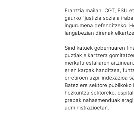
Frantzia mailan, CGT, FSU et
gaurko "justizia soziala irab
ingurumena defenditzeko. Ho
langabezian direnak elkartze
Sindikatuek gobernuaren fin
guztiak elkartzera gomitatz
merkatu estaliaren aitzinean
erien kargak handitzea, funt
erretiroen azpi-indexazioa sa
Batez ere sektore publikoko 
hezkuntza sektoreko, ospital
grebak nahasmenduak eragin 
administrazioetan.