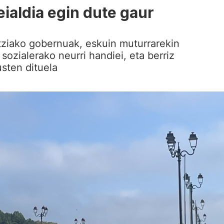
ialdia egin dute gaur
tziako gobernuak, eskuin muturrarekin
 sozialerako neurri handiei, eta berriz
usten dituela