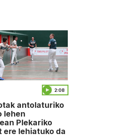
2:08
otak antolaturiko
o lehen
ean Plekariko
t ere lehiatuko da