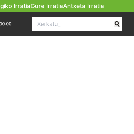
egiko Irratia
Gure Irratia
Antxeta Irratia
00:00