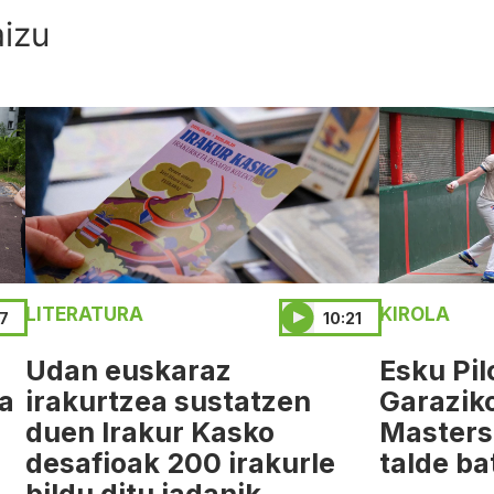
aizu
LITERATURA
KIROLA
57
10:21
Udan euskaraz
Esku Pil
da
irakurtzea sustatzen
Garazik
duen Irakur Kasko
Masters
desafioak 200 irakurle
talde ba