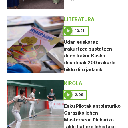
LITERATURA
10:21
Udan euskaraz
irakurtzea sustatzen
duen Irakur Kasko
desafioak 200 irakurle
bildu ditu jadanik
KIROLA
2:08
Esku Pilotak antolaturiko
Garaziko lehen
Mastersean Plekariko
talde bat ere lehiatuko