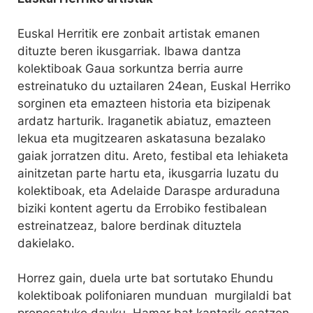
Euskal Herritik ere zonbait artistak emanen
dituzte beren ikusgarriak. Ibawa dantza
kolektiboak Gaua sorkuntza berria aurre
estreinatuko du uztailaren 24ean, Euskal Herriko
sorginen eta emazteen historia eta bizipenak
ardatz harturik. Iraganetik abiatuz, emazteen
lekua eta mugitzearen askatasuna bezalako
gaiak jorratzen ditu. Areto, festibal eta lehiaketa
ainitzetan parte hartu eta, ikusgarria luzatu du
kolektiboak, eta Adelaide Daraspe arduraduna
biziki kontent agertu da Errobiko festibalean
estreinatzeaz, balore berdinak dituztela
dakielako.
Horrez gain, duela urte bat sortutako Ehundu
kolektiboak polifoniaren munduan murgilaldi bat
proposatuko dauku. Hamar bat kantarik osatzen