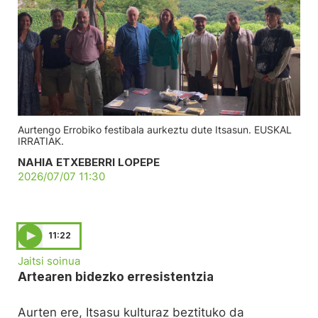
Aurtengo Errobiko festibala aurkeztu dute Itsasun. EUSKAL
IRRATIAK.
NAHIA ETXEBERRI LOPEPE
2026/07/07 11:30
11:22
Jaitsi soinua
Artearen bidezko erresistentzia
Aurten ere, Itsasu kulturaz beztituko da