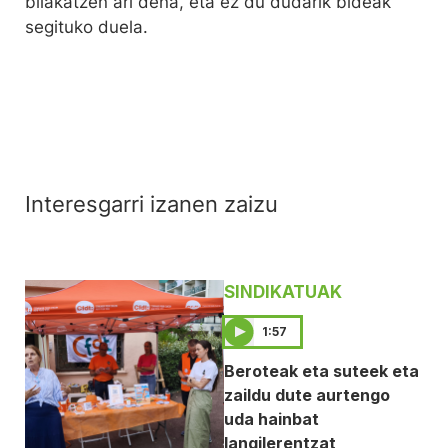
bilakatzen ari dena, eta ez du dudarik bideak
segituko duela.
Interesgarri izanen zaizu
SINDIKATUAK
1:57
Beroteak eta suteek eta
zaildu dute aurtengo
uda hainbat
langilerentzat