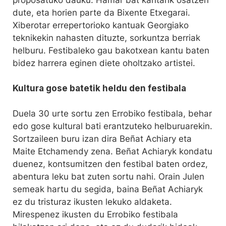
dute, eta horien parte da Bixente Etxegarai.
Xiberotar errepertorioko kantuak Georgiako
teknikekin nahasten dituzte, sorkuntza berriak
helburu. Festibaleko gau bakotxean kantu baten
bidez harrera eginen diete oholtzako artistei.
Kultura gose batetik heldu den festibala
Duela 30 urte sortu zen Errobiko festibala, behar
edo gose kultural bati erantzuteko helburuarekin.
Sortzaileen buru izan dira Beñat Achiary eta
Maite Etchamendy zena. Beñat Achiaryk kondatu
duenez, kontsumitzen den festibal baten ordez,
abentura leku bat zuten sortu nahi. Orain Julen
semeak hartu du segida, baina Beñat Achiaryk
ez du tristuraz ikusten lekuko aldaketa.
Mirespenez ikusten du Errobiko festibala