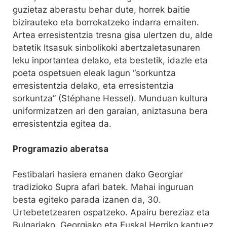
guzietaz aberastu behar dute, horrek baitie
bizirauteko eta borrokatzeko indarra emaiten.
Artea erresistentzia tresna gisa ulertzen du, alde
batetik Itsasuk sinbolikoki abertzaletasunaren
leku inportantea delako, eta bestetik, idazle eta
poeta ospetsuen eleak lagun “sorkuntza
erresistentzia delako, eta erresistentzia
sorkuntza” (Stéphane Hessel). Munduan kultura
uniformizatzen ari den garaian, aniztasuna bera
erresistentzia egitea da.
Programazio aberatsa
Festibalari hasiera emanen dako Georgiar
tradizioko Supra afari batek. Mahai inguruan
besta egiteko parada izanen da, 30.
Urtebetetzearen ospatzeko. Apairu bereziaz eta
Bulgariako, Georgiako eta Euskal Herriko kantuez