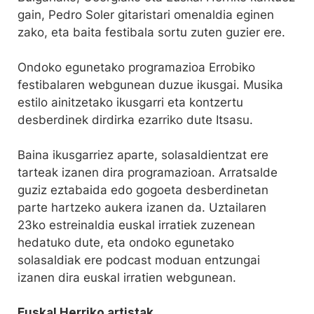
gain, Pedro Soler gitaristari omenaldia eginen
zako, eta baita festibala sortu zuten guzier ere.
Ondoko egunetako programazioa Errobiko
festibalaren webgunean duzue ikusgai. Musika
estilo ainitzetako ikusgarri eta kontzertu
desberdinek dirdirka ezarriko dute Itsasu.
Baina ikusgarriez aparte, solasaldientzat ere
tarteak izanen dira programazioan. Arratsalde
guziz eztabaida edo gogoeta desberdinetan
parte hartzeko aukera izanen da. Uztailaren
23ko estreinaldia euskal irratiek zuzenean
hedatuko dute, eta ondoko egunetako
solasaldiak ere podcast moduan entzungai
izanen dira euskal irratien webgunean.
Euskal Herriko artistak