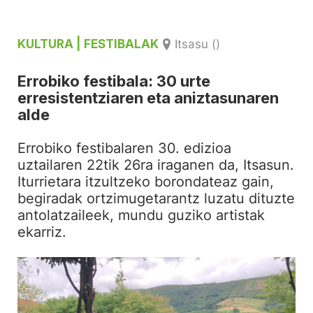
KULTURA
| FESTIBALAK
Itsasu ()
Errobiko festibala: 30 urte
erresistentziaren eta aniztasunaren
alde
Errobiko festibalaren 30. edizioa
uztailaren 22tik 26ra iraganen da, Itsasun.
Iturrietara itzultzeko borondateaz gain,
begiradak ortzimugetarantz luzatu dituzte
antolatzaileek, mundu guziko artistak
ekarriz.