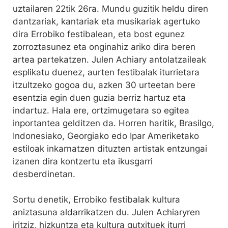
uztailaren 22tik 26ra. Mundu guzitik heldu diren
dantzariak, kantariak eta musikariak agertuko
dira Errobiko festibalean, eta bost egunez
zorroztasunez eta onginahiz ariko dira beren
artea partekatzen. Julen Achiary antolatzaileak
esplikatu duenez, aurten festibalak iturrietara
itzultzeko gogoa du, azken 30 urteetan bere
esentzia egin duen guzia berriz hartuz eta
indartuz. Hala ere, ortzimugetara so egitea
inportantea gelditzen da. Horren haritik, Brasilgo,
Indonesiako, Georgiako edo Ipar Ameriketako
estiloak inkarnatzen dituzten artistak entzungai
izanen dira kontzertu eta ikusgarri
desberdinetan.
Sortu denetik, Errobiko festibalak kultura
aniztasuna aldarrikatzen du. Julen Achiaryren
iritziz, hizkuntza eta kultura gutxituek iturri