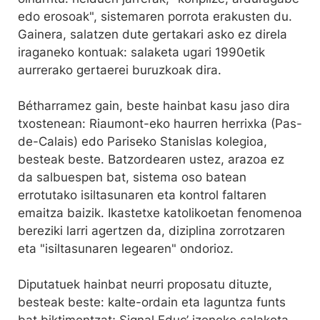
edo erosoak", sistemaren porrota erakusten du.
Gainera, salatzen dute gertakari asko ez direla
iraganeko kontuak: salaketa ugari 1990etik
aurrerako gertaerei buruzkoak dira.
Bétharramez gain, beste hainbat kasu jaso dira
txostenean: Riaumont-eko haurren herrixka (Pas-
de-Calais) edo Pariseko Stanislas kolegioa,
besteak beste. Batzordearen ustez, arazoa ez
da salbuespen bat, sistema oso batean
errotutako isiltasunaren eta kontrol faltaren
emaitza baizik. Ikastetxe katolikoetan fenomenoa
bereziki larri agertzen da, diziplina zorrotzaren
eta "isiltasunaren legearen" ondorioz.
Diputatuek hainbat neurri proposatu dituzte,
besteak beste: kalte-ordain eta laguntza funts
bat biktimentzat; Signal Educ’ izeneko salaketa-