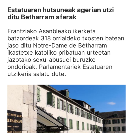
Estatuaren hutsuneak agerian utzi
ditu Betharram aferak
Frantziako Asanbleako ikerketa
batzordeak 318 orrialdeko txosten batean
jaso ditu Notre-Dame de Bétharram
ikastetxe katoliko pribatuan urteetan
jazotako sexu-abusuei buruzko
ondorioak. Parlamentariek Estatuaren
utzikeria salatu dute.