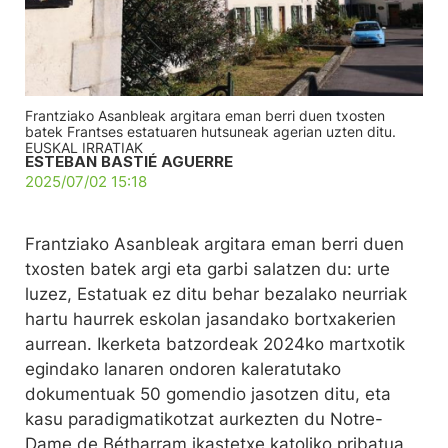
Frantziako Asanbleak argitara eman berri duen txosten
batek Frantses estatuaren hutsuneak agerian uzten ditu.
EUSKAL IRRATIAK
ESTEBAN BASTIÉ AGUERRE
2025/07/02 15:18
Frantziako Asanbleak argitara eman berri duen
txosten batek argi eta garbi salatzen du: urte
luzez, Estatuak ez ditu behar bezalako neurriak
hartu haurrek eskolan jasandako bortxakerien
aurrean. Ikerketa batzordeak 2024ko martxotik
egindako lanaren ondoren kaleratutako
dokumentuak 50 gomendio jasotzen ditu, eta
kasu paradigmatikotzat aurkezten du Notre-
Dame de Bétharram ikastetxe katoliko pribatua,