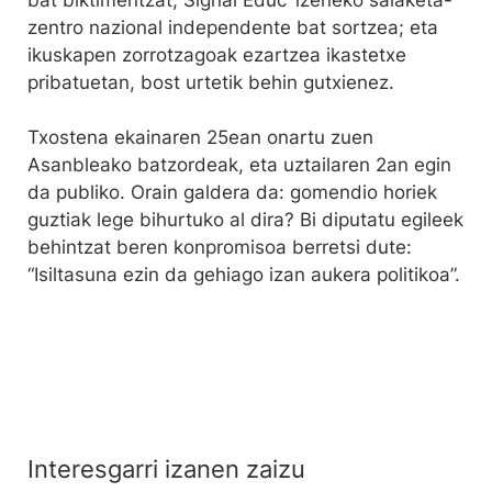
zentro nazional independente bat sortzea; eta
ikuskapen zorrotzagoak ezartzea ikastetxe
pribatuetan, bost urtetik behin gutxienez.
Txostena ekainaren 25ean onartu zuen
Asanbleako batzordeak, eta uztailaren 2an egin
da publiko. Orain galdera da: gomendio horiek
guztiak lege bihurtuko al dira? Bi diputatu egileek
behintzat beren konpromisoa berretsi dute:
“Isiltasuna ezin da gehiago izan aukera politikoa”.
Interesgarri izanen zaizu