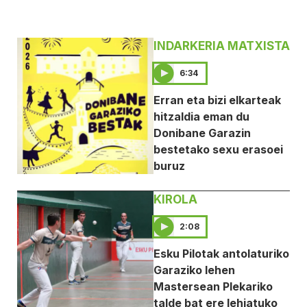
INDARKERIA MATXISTA
6:34
Erran eta bizi elkarteak
hitzaldia eman du
Donibane Garazin
bestetako sexu erasoei
buruz
KIROLA
2:08
Esku Pilotak antolaturiko
Garaziko lehen
Mastersean Plekariko
talde bat ere lehiatuko