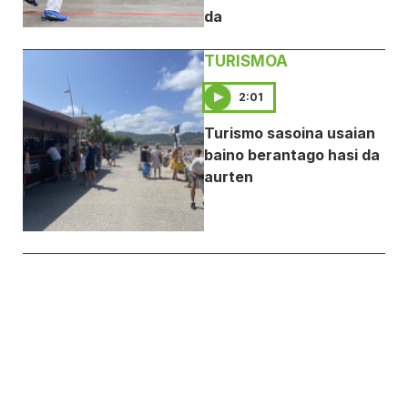
da
TURISMOA
2:01
Turismo sasoina usaian
baino berantago hasi da
aurten