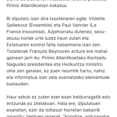
Pirinio Atlantikoetan kokatua.
Bi diputatu izan dira txostenaren egile: Violette
Spillebout (Ensemble) eta Paul Vannier (La
France Insoumise). Azpimarratu dutenez, sexu-
abusu horiek urte luzez iraun zuten eta
Estatuaren kontrol falta nabarmena izan zen.
Txostenak François Bayrouren ardura ere mahai
gainean jarri du: Pirinio Atlantikoetako Kontseilu
Nagusiko presidentea eta Hezkuntza ministro
ohia zen garaian, ez zuen neurririk hartu, nahiz
eta informatua izan zela susmatzeko elementuak
badauden.
Haur askok ez zuten ezer esan beldurragatik edo
entzunak ez zirelakoan. Hala ere, diputatuen
esanetan, ezin da isiltasun horretan bakarrik
oinarritu: helduen jarrerak, "konplize, arduragabe