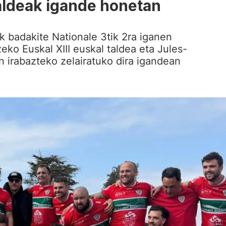
taldeak igande honetan
tek badakite Nationale 3tik 2ra iganen
zeko Euskal XIII euskal taldea eta Jules-
en irabazteko zelairatuko dira igandean