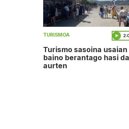
TURISMOA
2:
Turismo sasoina usaian
baino berantago hasi d
aurten