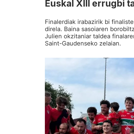
Euskal XIII errugbi 
Finalerdiak irabazirik bi finalis
direla. Baina sasoiaren borobilt
Julien okzitaniar taldea finalar
Saint-Gaudenseko zelaian.