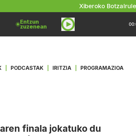
Xiberoko Botza
Irul
Entzun
00:
zuzenean
K
|
PODCASTAK
|
IRITZIA
|
PROGRAMAZIOA
aren finala jokatuko du