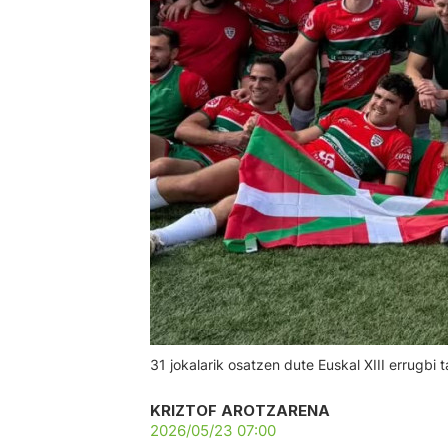
31 jokalarik osatzen dute Euskal XIII errugbi 
KRIZTOF AROTZARENA
2026/05/23 07:00