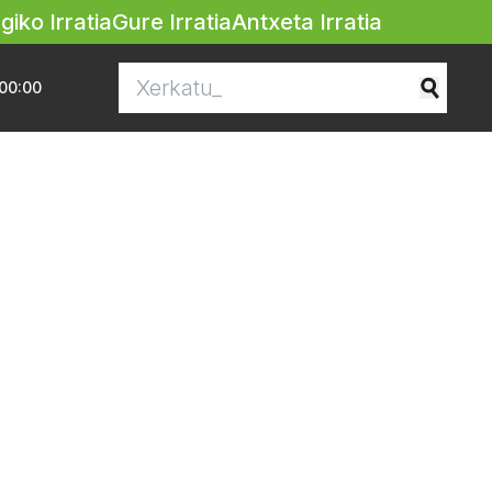
egiko Irratia
Gure Irratia
Antxeta Irratia
00:00