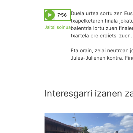
Duela urtea sortu zen Eusk
7:56
txapelketaren finala jokat
Jaitsi soinua
balentria lortu zuen final
txartela ere erdietsi zuen.
Eta orain, zelai neutroan 
Jules-Julienen kontra. Fi
Interesgarri izanen z