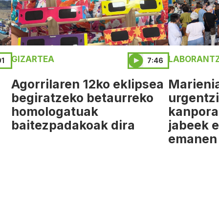
GIZARTEA
LABORANTZ
01
7:46
Agorrilaren 12ko eklipsea
Marieni
a
begiratzeko betaurreko
urgentz
homologatuak
kanpora
baitezpadakoak dira
jabeek e
emanen 