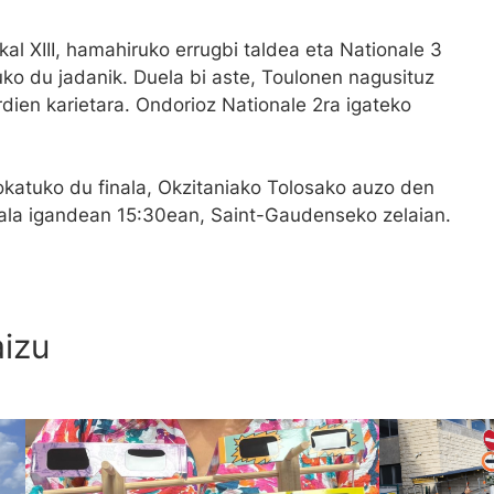
al XIII, hamahiruko errugbi taldea eta Nationale 3
uko du jadanik. Duela bi aste, Toulonen nagusituz
erdien karietara. Ondorioz Nationale 2ra igateko
jokatuko du finala, Okzitaniako Tolosako auzo den
nala igandean 15:30ean, Saint-Gaudenseko zelaian.
aizu