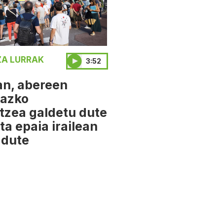
A LURRAK
3:52
an, abereen
iazko
tzea galdetu dute
ta epaia irailean
dute