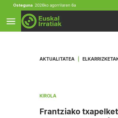
Osteguna
2026ko agorrilaren 6a
AKTUALITATEA
|
ELKARRIZKETA
KIROLA
Frantziako txapelket