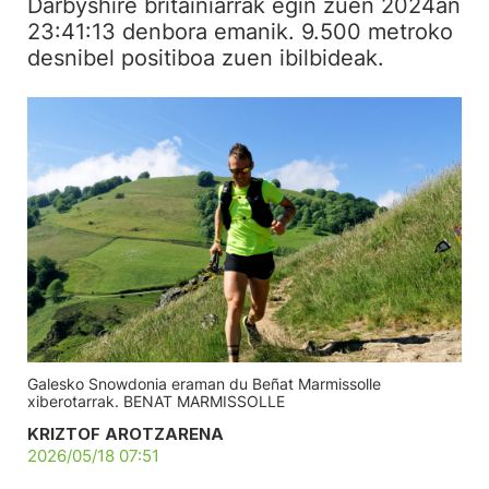
Darbyshire britainiarrak egin zuen 2024an
23:41:13 denbora emanik. 9.500 metroko
desnibel positiboa zuen ibilbideak.
Galesko Snowdonia eraman du Beñat Marmissolle
xiberotarrak. BENAT MARMISSOLLE
KRIZTOF AROTZARENA
2026/05/18 07:51