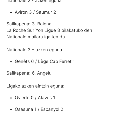
Nationale 2 - azken eguna
Aviron 3 / Saumur 2
Sailkapena: 3. Baiona
La Roche Sur Yon Ligue 3 bilakatuko den
Nationale mailara igaiten da.
Nationale 3 – azken eguna
Genêts 6 / Lège Cap Ferret 1
Sailkapena: 6. Angelu
Ligako azken aintzin eguna:
Oviedo 0 / Alaves 1
Osasuna 1 / Espanyol 2