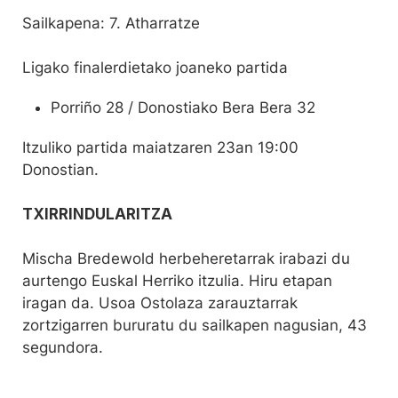
Sailkapena: 7. Atharratze
Ligako finalerdietako joaneko partida
Porriño 28 / Donostiako Bera Bera 32
Itzuliko partida maiatzaren 23an 19:00
Donostian.
TXIRRINDULARITZA
Mischa Bredewold herbeheretarrak irabazi du
aurtengo Euskal Herriko itzulia. Hiru etapan
iragan da. Usoa Ostolaza zarauztarrak
zortzigarren bururatu du sailkapen nagusian, 43
segundora.