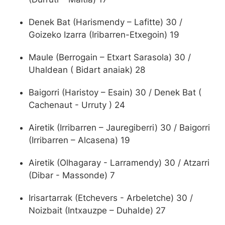
Denek Bat (Harismendy – Lafitte) 30 /
Goizeko Izarra (Iribarren-Etxegoin) 19
Maule (Berrogain – Etxart Sarasola) 30 /
Uhaldean ( Bidart anaiak) 28
Baigorri (Haristoy – Esain) 30 / Denek Bat (
Cachenaut - Urruty ) 24
Airetik (Irribarren – Jauregiberri) 30 / Baigorri
(Irribarren – Alcasena) 19
Airetik (Olhagaray - Larramendy) 30 / Atzarri
(Dibar - Massonde) 7
Irisartarrak (Etchevers - Arbeletche) 30 /
Noizbait (Intxauzpe – Duhalde) 27