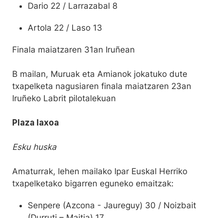
Dario 22 / Larrazabal 8
Artola 22 / Laso 13
Finala maiatzaren 31an Iruñean
B mailan, Muruak eta Amianok jokatuko dute
txapelketa nagusiaren finala maiatzaren 23an
Iruñeko Labrit pilotalekuan
Plaza laxoa
Esku huska
Amaturrak, lehen mailako Ipar Euskal Herriko
txapelketako bigarren eguneko emaitzak:
Senpere (Azcona - Jaureguy) 30 / Noizbait
(Durruti – Maitia) 17