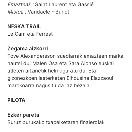
Emazteak :
Saint Laurent eta Gassié
Mistoa :
Vandaele - Burlot
NESKA TRAIL
Le Cam eta Ferrest
Zegama aizkorri
Tove Alexandersson suediarrak emazteen marka
hautsi du. Malen Osa eta Sara Alonso euskal
atleten aitzinetik helmugaratu da. Eta
gizonezkoen lasterketan Elhousine Elazzaoui
marokoarra nagusitu da iaz bezala.
PILOTA
Ezker pareta
Buruz burukako txapelketaren finalerdiak