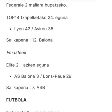
Federale 2 mailara hupatzeko.
TOP14 txapelketako 24. eguna
Lyon 42 / Aviron 35
Sailkapena : 12. Baiona
Emazteak
Elite 2 – azken eguna
AS Baiona 3 / Lons-Paue 29
Sailkapena : 7. ASB
FUTBOLA