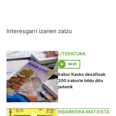
Interesgarri izanen zaizu
LITERATURA
10:21
Irakur Kasko desafioak
200 irakurle bildu ditu
jadanik
INDARKERIA MATXISTA