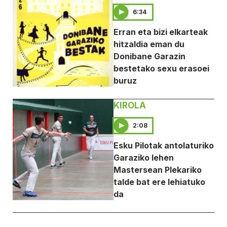
6:34
Erran eta bizi elkarteak
hitzaldia eman du
Donibane Garazin
bestetako sexu erasoei
buruz
KIROLA
2:08
Esku Pilotak antolaturiko
Garaziko lehen
Mastersean Plekariko
talde bat ere lehiatuko
da