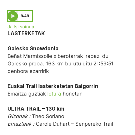
8:48
Jaitsi soinua
LASTERKETAK
Galesko Snowdonia
Beñat Marmissolle xiberotarrak irabazi du
Galesko proba. 163 km burutu ditu 21:59:51
denbora ezarririk
Euskal Trail lasterketetan Baigorrin
Emaitza guztiak
lotura
honetan
ULTRA TRAIL – 130 km
Gizonak :
Theo Soriano
Emazteak :
Carole Duhart – Senpereko Trail