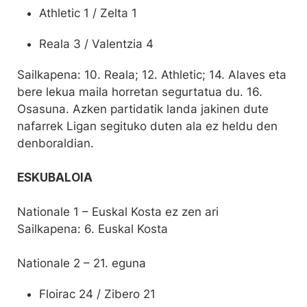
Athletic 1 / Zelta 1
Reala 3 / Valentzia 4
Sailkapena: 10. Reala; 12. Athletic; 14. Alaves eta
bere lekua maila horretan segurtatua du. 16.
Osasuna. Azken partidatik landa jakinen dute
nafarrek Ligan segituko duten ala ez heldu den
denboraldian.
ESKUBALOIA
Nationale 1 – Euskal Kosta ez zen ari
Sailkapena: 6. Euskal Kosta
Nationale 2 – 21. eguna
Floirac 24 / Zibero 21