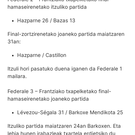
hamaseirenetako itzuliko partida
Hazparne 26 / Bazas 13
Final-zortzirenetako joaneko partida maiatzaren
31an:
Hazparne / Castillon
Itzuli hori pasatuko duena iganen da Federale 1
mailara.
Federale 3 – Frantziako txapelketako final-
hamaseirenetako joaneko partida
Lévezou-Ségala 31 / Barkoxe Mendikota 25
Itzuliko partida maiatzaren 24an Barkoxen. Eta
lehia hunen irabazleak txartela erdietsiko du