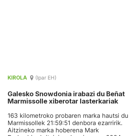
KIROLA
(Ipar EH)
Galesko Snowdonia irabazi du Beñat
Marmissolle xiberotar lasterkariak
163 kilometroko probaren marka hautsi du
Marmissollek 21:59:51 denbora ezarririk.
Aitzineko marka hoberena Mark