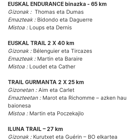
EUSKAL ENDURANCE binazka - 65 km
Gizonak :
Thomas eta Dumas
Emazteak :
Bidondo eta Daguerre
Mistoa :
Loups eta Dernis
EUSKAL TRAIL 2 X 40 km
Gizonak :
Bélenguier eta Tircazes
Emazteak :
Martin eta Baraire
Mistoa :
Loudet eta Cather
TRAIL GURMANTA
2 X 25 km
Gizonetan :
Aim eta Carlet
Emazteetan :
Marot eta Richomme – azken hau
baionesa
Mistoa :
Martin eta Poczekajlo
ILUNA TRAIL – 27 km
Gizonak :
Kurutxet eta Guérin – BO elkartea