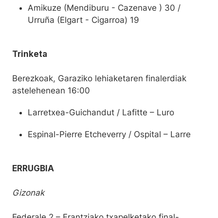
Amikuze (Mendiburu - Cazenave ) 30 /
Urruña (Elgart - Cigarroa) 19
Trinketa
Berezkoak, Garaziko lehiaketaren finalerdiak
astelehenean 16:00
Larretxea-Guichandut / Lafitte – Luro
Espinal-Pierre Etcheverry / Ospital – Larre
ERRUGBIA
Gizonak
Federale 2 – Frantziako txapelketako final-