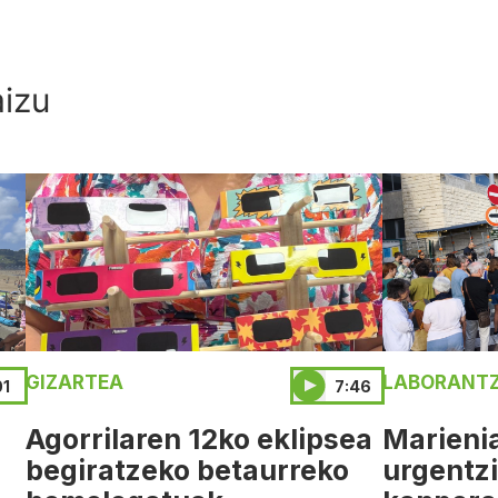
aizu
GIZARTEA
LABORANTZ
01
7:46
Agorrilaren 12ko eklipsea
Marieni
a
begiratzeko betaurreko
urgentz