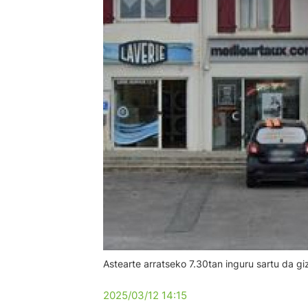
Astearte arratseko 7.30tan inguru sartu da g
2025/03/12 14:15