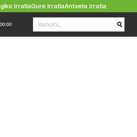
egiko Irratia
Gure Irratia
Antxeta Irratia
00:00