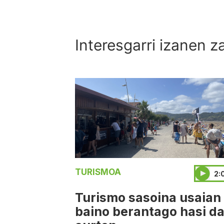
Interesgarri izanen z
TURISMOA
2:
Turismo sasoina usaian
baino berantago hasi d