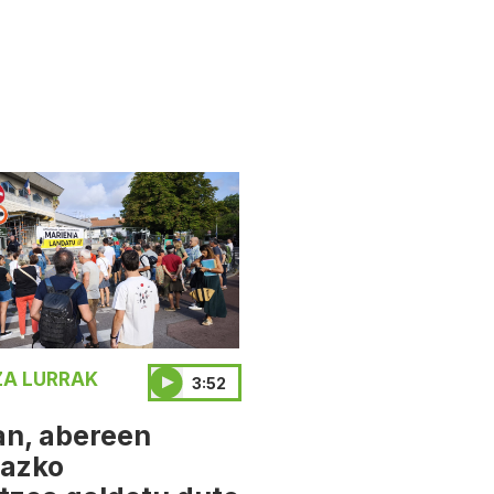
A LURRAK
3:52
an, abereen
iazko