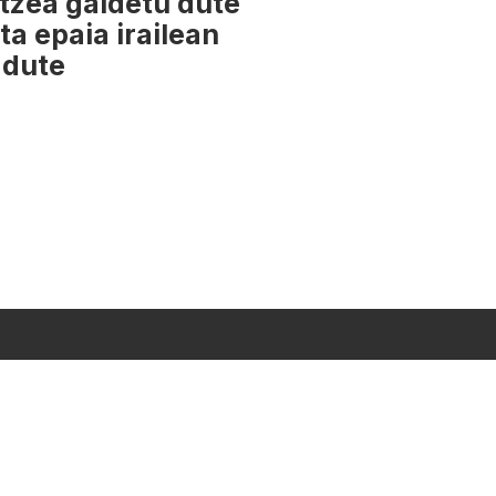
tzea galdetu dute
ta epaia irailean
dute
LOGOTEKA
Segi Gaitzazu: