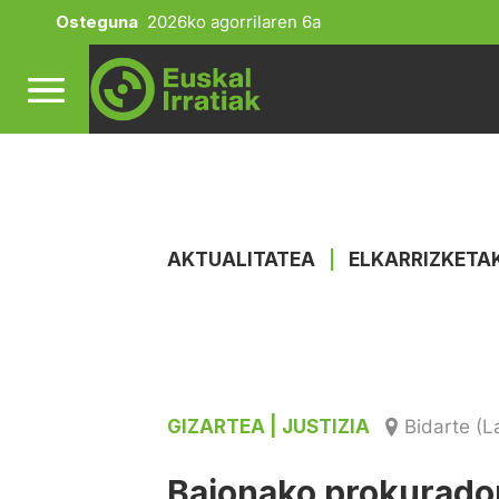
Osteguna
2026ko agorrilaren 6a
AKTUALITATEA
|
ELKARRIZKETA
GIZARTEA
| JUSTIZIA
Bidarte (L
Baionako prokurado