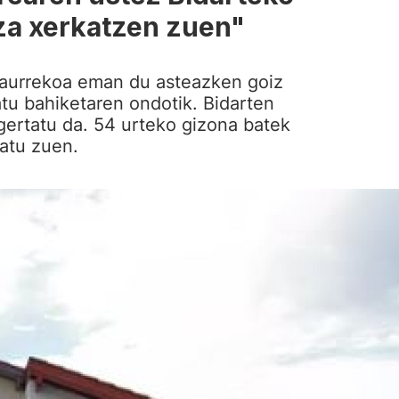
tza xerkatzen zuen"
aurrekoa eman du asteazken goiz
tu bahiketaren ondotik. Bidarten
gertatu da. 54 urteko gizona batek
atu zuen.