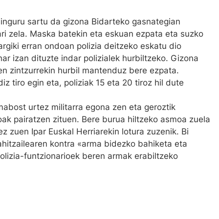
 inguru sartu da gizona Bidarteko gasnategian
ri zela. Maska batekin eta eskuan ezpata eta suzko
argiki erran ondoan polizia deitzeko eskatu dio
ar izan dituzte indar polizialek hurbiltzeko. Gizona
en zintzurrekin hurbil mantenduz bere ezpata.
z tiro egin eta, poliziak 15 eta 20 tiroz hil dute
abost urtez militarra egona zen eta geroztik
k pairatzen zituen. Bere burua hiltzeko asmoa zuela
z zuen Ipar Euskal Herriarekin lotura zuzenik. Bi
bahitzailearen kontra «arma bidezko bahiketa eta
Polizia-funtzionarioek beren armak erabiltzeko