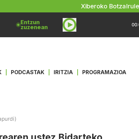
Xiberoko Botza
Irul
Entzun
00:
zuzenean
K
|
PODCASTAK
|
IRITZIA
|
PROGRAMAZIOA
apurdi)
rearen ustez Bidarteko