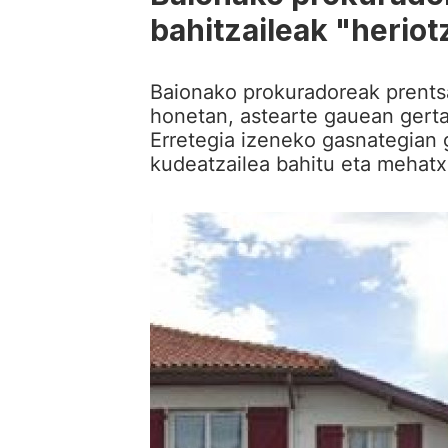
bahitzaileak "herio
Baionako prokuradoreak prents
honetan, astearte gauean gerta
Erretegia izeneko gasnategian 
kudeatzailea bahitu eta mehatx