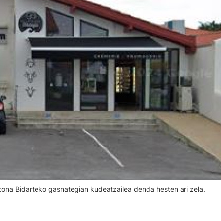
izona Bidarteko gasnategian kudeatzailea denda hesten ari zela.