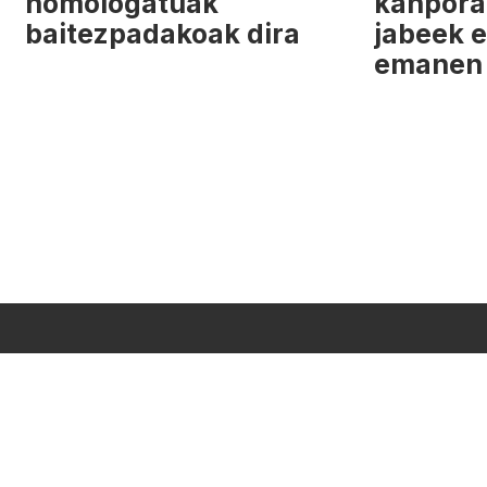
homologatuak
kanpora
baitezpadakoak dira
jabeek e
emanen 
MANAK
PROGRAMAZIOA
PUBLIZITATEA
ARTXIBOA
SAREBIDE
US?
asun Politika
CC Lizentzia