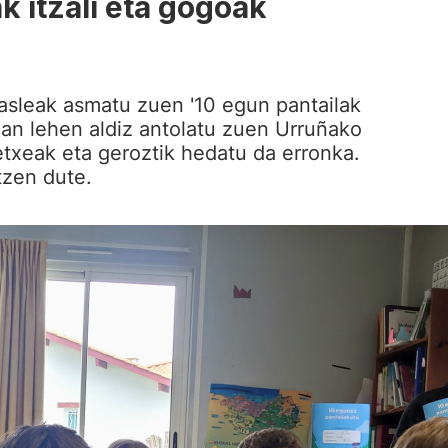
 itzali eta gogoak
asleak asmatu zuen '10 egun pantailak
ean lehen aldiz antolatu zuen Urruñako
etxeak eta geroztik hedatu da erronka.
tzen dute.