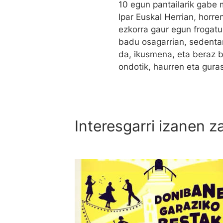
10 egun pantailarik gabe
Ipar Euskal Herrian, horre
ezkorra gaur egun frogatua
badu osagarrian, sedentari
da, ikusmena, eta beraz b
ondotik, haurren eta gura
Interesgarri izanen z