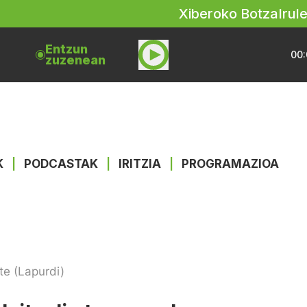
Xiberoko Botza
Irul
Entzun
00:
zuzenean
K
|
PODCASTAK
|
IRITZIA
|
PROGRAMAZIOA
te (Lapurdi)