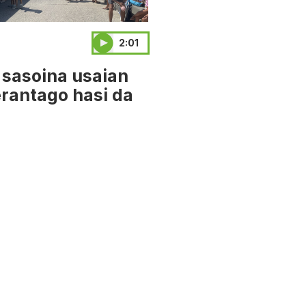
2:01
 sasoina usaian
rantago hasi da