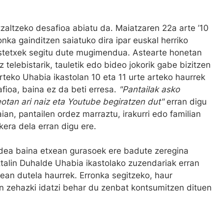
zaltzeko desafioa abiatu da. Maiatzaren 22a arte ’10
onka gainditzen saiatuko dira ipar euskal herriko
astetxek segitu dute mugimendua. Astearte honetan
 telebistarik, tauletik edo bideo jokorik gabe bizitzen
rteko Uhabia ikastolan 10 eta 11 urte arteko haurrek
fioa, baina ez da beti erresa.
"Pantailak asko
eotan ari naiz eta Youtube begiratzen dut"
erran digu
an, pantailen ordez marraztu, irakurri edo familian
ra dela erran digu ere.
edea baina etxean gurasoek ere badute zeregina
talin Duhalde Uhabia ikastolako zuzendariak erran
ean dutela haurrek. Erronka segitzeko, haur
n zehazki idatzi behar du zenbat kontsumitzen dituen