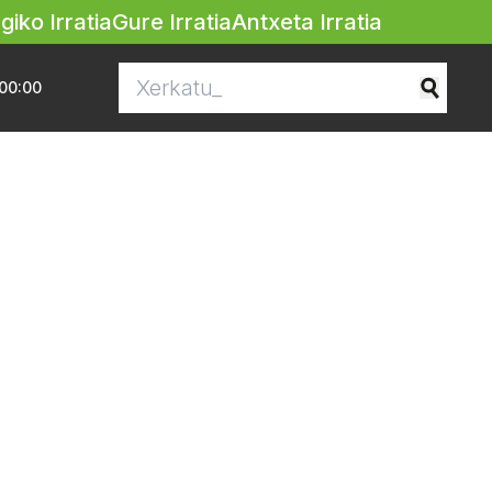
egiko Irratia
Gure Irratia
Antxeta Irratia
00:00