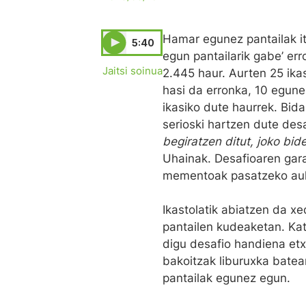
Hamar egunez pantailak it
5:40
egun pantailarik gabe’ err
Jaitsi soinua
2.445 haur. Aurten 25 ik
hasi da erronka, 10 egunez
ikasiko dute haurrek. Bida
serioski hartzen dute desa
begiratzen ditut, joko bid
Uhainak. Desafioaren garai
mementoak pasatzeko auke
Ikastolatik abiatzen da x
pantailen kudeaketan. Kat
digu desafio handiena etx
bakoitzak liburuxka batea
pantailak egunez egun.