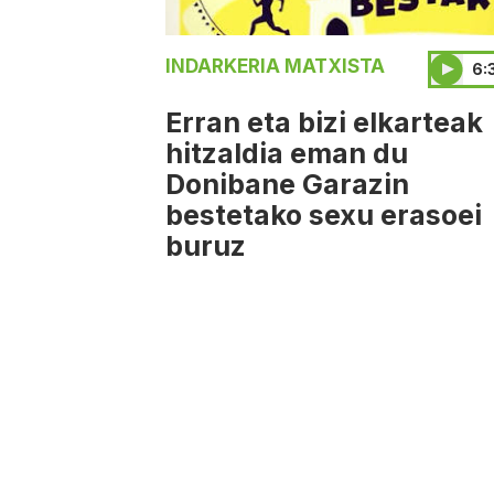
INDARKERIA MATXISTA
6:
Erran eta bizi elkarteak
hitzaldia eman du
Donibane Garazin
bestetako sexu erasoei
buruz