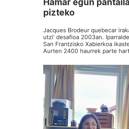
Hamar egun pantailak
pizteko
Jacques Brodeur quebecar irak
utzi' desafioa 2003an. Iparrald
San Frantzisko Xabierkoa ikast
Aurten 2400 haurrek parte har