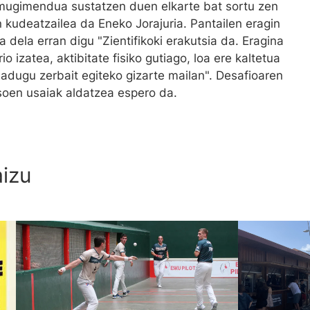
 mugimendua sustatzen duen elkarte bat sortu zen
n kudeatzailea da Eneko Jorajuria. Pantailen eragin
 dela erran digu "Zientifikoki erakutsia da. Eragina
o izatea, aktibitate fisiko gutiago, loa ere kaltetua
adugu zerbait egiteko gizarte mailan". Desafioaren
soen usaiak aldatzea espero da.
aizu