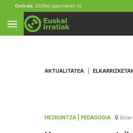
Ostirala
2026ko agorrilaren 7a
AKTUALITATEA
|
ELKARRIZKETA
HEZKUNTZA
| PEDAGOGIA
Bidar