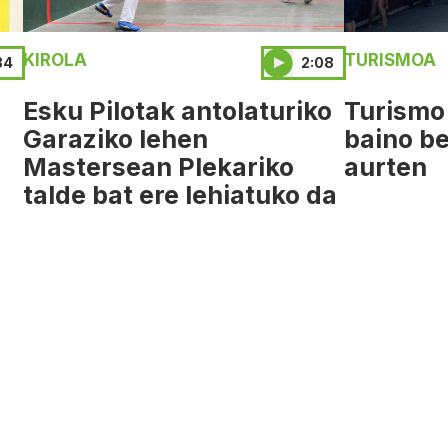
KIROLA
TURISMOA
34
2:08
Esku Pilotak antolaturiko
Turismo
Garaziko lehen
baino be
Mastersean Plekariko
aurten
talde bat ere lehiatuko da