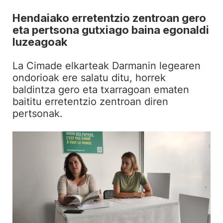
Hendaiako erretentzio zentroan gero
eta pertsona gutxiago baina egonaldi
luzeagoak
La Cimade elkarteak Darmanin legearen
ondorioak ere salatu ditu, horrek
baldintza gero eta txarragoan ematen
baititu erretentzio zentroan diren
pertsonak.