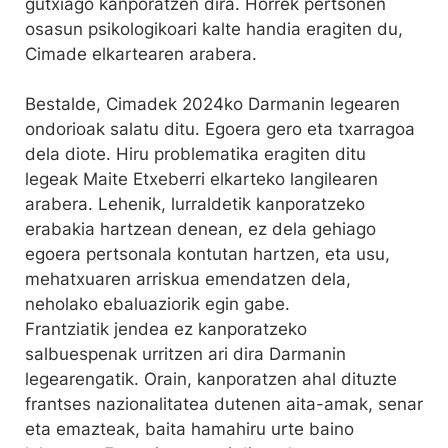
gutxiago kanporatzen dira. Horrek pertsonen
osasun psikologikoari kalte handia eragiten du,
Cimade elkartearen arabera.
Bestalde, Cimadek 2024ko Darmanin legearen
ondorioak salatu ditu. Egoera gero eta txarragoa
dela diote. Hiru problematika eragiten ditu
legeak Maite Etxeberri elkarteko langilearen
arabera. Lehenik, lurraldetik kanporatzeko
erabakia hartzean denean, ez dela gehiago
egoera pertsonala kontutan hartzen, eta usu,
mehatxuaren arriskua emendatzen dela,
neholako ebaluaziorik egin gabe.
Frantziatik jendea ez kanporatzeko
salbuespenak urritzen ari dira Darmanin
legearengatik. Orain, kanporatzen ahal dituzte
frantses nazionalitatea dutenen aita-amak, senar
eta emazteak, baita hamahiru urte baino