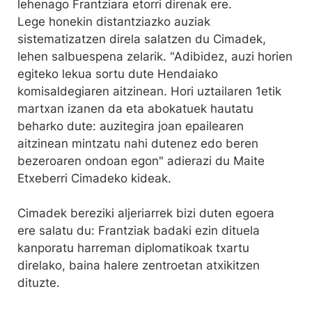
lehenago Frantziara etorri direnak ere.
Lege honekin distantziazko auziak
sistematizatzen direla salatzen du Cimadek,
lehen salbuespena zelarik. "Adibidez, auzi horien
egiteko lekua sortu dute Hendaiako
komisaldegiaren aitzinean. Hori uztailaren 1etik
martxan izanen da eta abokatuek hautatu
beharko dute: auzitegira joan epailearen
aitzinean mintzatu nahi dutenez edo beren
bezeroaren ondoan egon" adierazi du Maite
Etxeberri Cimadeko kideak.
Cimadek bereziki aljeriarrek bizi duten egoera
ere salatu du: Frantziak badaki ezin dituela
kanporatu harreman diplomatikoak txartu
direlako, baina halere zentroetan atxikitzen
dituzte.