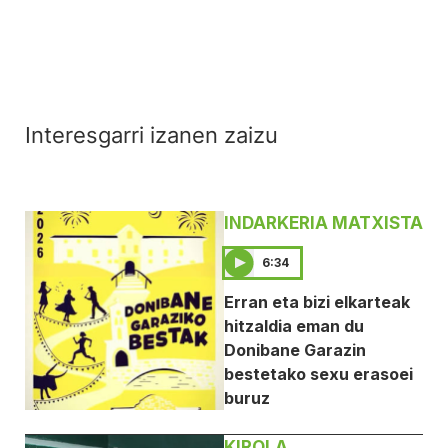
Interesgarri izanen zaizu
INDARKERIA MATXISTA
6:34
Erran eta bizi elkarteak
hitzaldia eman du
Donibane Garazin
bestetako sexu erasoei
buruz
KIROLA