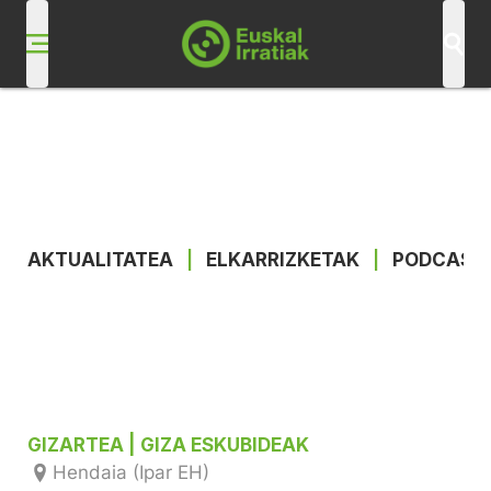
AKTUALITATEA
|
ELKARRIZKETAK
|
PODCAST
GIZARTEA
| GIZA ESKUBIDEAK
Hendaia (Ipar EH)