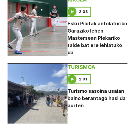
2:08
Esku Pilotak antolaturiko
Garaziko lehen
Mastersean Plekariko
talde bat ere lehiatuko
da
TURISMOA
2:01
Turismo sasoina usaian
baino berantago hasi da
aurten