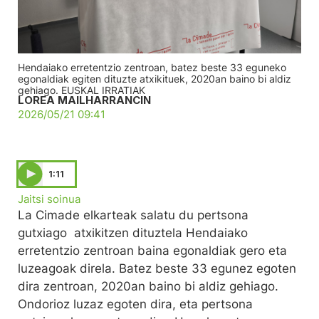
Hendaiako erretentzio zentroan, batez beste 33 eguneko
egonaldiak egiten dituzte atxikituek, 2020an baino bi aldiz
gehiago. EUSKAL IRRATIAK
LOREA MAILHARRANCIN
2026/05/21 09:41
1:11
Jaitsi soinua
La Cimade elkarteak salatu du pertsona
gutxiago atxikitzen dituztela Hendaiako
erretentzio zentroan baina egonaldiak gero eta
luzeagoak direla. Batez beste 33 egunez egoten
dira zentroan, 2020an baino bi aldiz gehiago.
Ondorioz luzaz egoten dira, eta pertsona