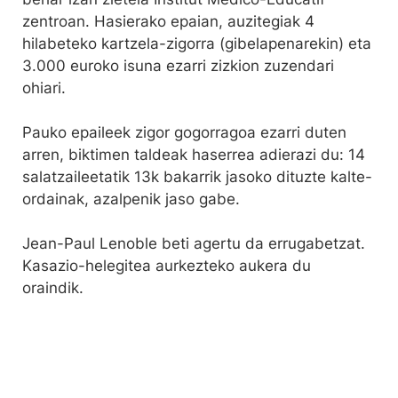
zentroan. Hasierako epaian, auzitegiak 4
hilabeteko kartzela-zigorra (gibelapenarekin) eta
3.000 euroko isuna ezarri zizkion zuzendari
ohiari.
Pauko epaileek zigor gogorragoa ezarri duten
arren, biktimen taldeak haserrea adierazi du: 14
salatzaileetatik 13k bakarrik jasoko dituzte kalte-
ordainak, azalpenik jaso gabe.
Jean-Paul Lenoble beti agertu da errugabetzat.
Kasazio-helegitea aurkezteko aukera du
oraindik.