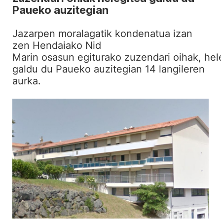
Paueko auzitegian
Jazarpen moralagatik kondenatua izan
zen Hendaiako Nid
Marin osasun egiturako zuzendari oihak, hel
galdu du Paueko auzitegian 14 langileren
aurka.