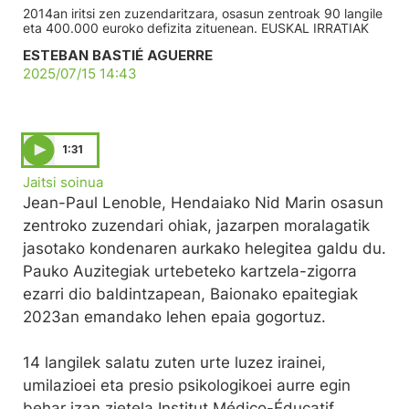
2014an iritsi zen zuzendaritzara, osasun zentroak 90 langile
eta 400.000 euroko defizita zituenean. EUSKAL IRRATIAK
ESTEBAN BASTIÉ AGUERRE
2025/07/15 14:43
1:31
Jaitsi soinua
Jean-Paul Lenoble, Hendaiako Nid Marin osasun
zentroko zuzendari ohiak, jazarpen moralagatik
jasotako kondenaren aurkako helegitea galdu du.
Pauko Auzitegiak urtebeteko kartzela-zigorra
ezarri dio baldintzapean, Baionako epaitegiak
2023an emandako lehen epaia gogortuz.
14 langilek salatu zuten urte luzez irainei,
umilazioei eta presio psikologikoei aurre egin
behar izan zietela Institut Médico-Éducatif