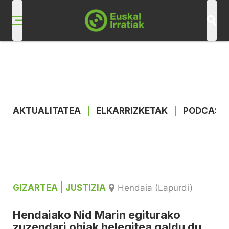
AKTUALITATEA
|
ELKARRIZKETAK
|
PODCAST
GIZARTEA
| JUSTIZIA
Hendaia (Lapurdi)
Hendaiako Nid Marin egiturako
zuzendari ohiak helegitea galdu du