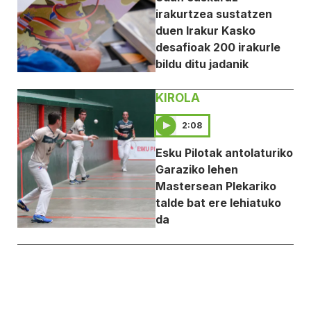
irakurtzea sustatzen
duen Irakur Kasko
desafioak 200 irakurle
bildu ditu jadanik
KIROLA
2:08
Esku Pilotak antolaturiko
Garaziko lehen
Mastersean Plekariko
talde bat ere lehiatuko
da