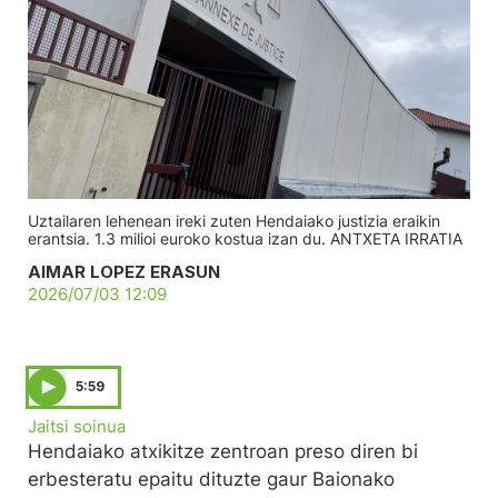
Uztailaren lehenean ireki zuten Hendaiako justizia eraikin
erantsia. 1.3 milioi euroko kostua izan du. ANTXETA IRRATIA
AIMAR LOPEZ ERASUN
2026/07/03 12:09
5:59
Jaitsi soinua
Hendaiako atxikitze zentroan preso diren bi
erbesteratu epaitu dituzte gaur Baionako