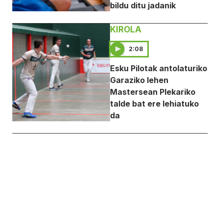
bildu ditu jadanik
KIROLA
2:08
Esku Pilotak antolaturiko
Garaziko lehen
Mastersean Plekariko
talde bat ere lehiatuko
da