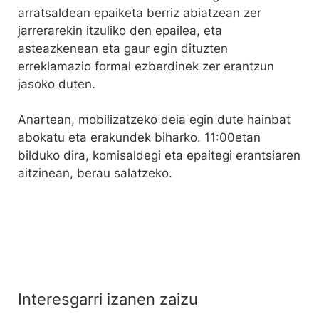
arratsaldean epaiketa berriz abiatzean zer
jarrerarekin itzuliko den epailea, eta
asteazkenean eta gaur egin dituzten
erreklamazio formal ezberdinek zer erantzun
jasoko duten.
Anartean, mobilizatzeko deia egin dute hainbat
abokatu eta erakundek biharko. 11:00etan
bilduko dira, komisaldegi eta epaitegi erantsiaren
aitzinean, berau salatzeko.
Interesgarri izanen zaizu