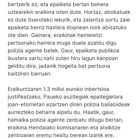
bertzerik ez, eta epaiketa bertan behera
uztearekin eraikina ixten dute. Hortaz, abokatuek
ez dute itxaroteko lekurik, eta zalantza sortu zaie
epaiketa berriz hastera doanean nork abisatuko
ote dien. Gainera, eraikinak hemeretzi
pertsonako harrera muga duela azaldu digu
polizia agente batek. Gaur, epaiketa publikoa
ikustera sartu nahi zuten hiru lagun kanpoan
gelditu dira, jadanik hogeita bat pertsona
baitziren barruan.
Eraikuntzaren 1.3 milioi euroko inbertsioa
justifikatzeko, Paueko auzitegiak epaitegietara
joan-etorrietan ezartzen diren polizia baliabideak
aurrezteko beharra aipatu du. Haatik, gaur,
hamaika polizia agente zenbatu ditugu bertan,
eraikina Hendaiako komisariaren eta atxikitze
zentroaren eremu hesitu berean izanik ere.