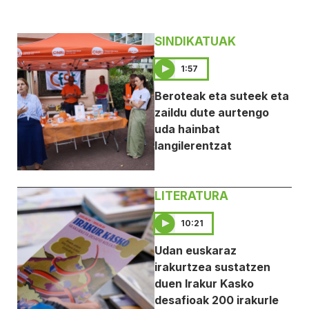
SINDIKATUAK
1:57
Beroteak eta suteek eta
zaildu dute aurtengo
uda hainbat
langilerentzat
LITERATURA
10:21
Udan euskaraz
irakurtzea sustatzen
duen Irakur Kasko
desafioak 200 irakurle