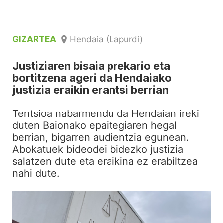
GIZARTEA
Hendaia (Lapurdi)
Justiziaren bisaia prekario eta
bortitzena ageri da Hendaiako
justizia eraikin erantsi berrian
Tentsioa nabarmendu da Hendaian ireki
duten Baionako epaitegiaren hegal
berrian, bigarren audientzia egunean.
Abokatuek bideodei bidezko justizia
salatzen dute eta eraikina ez erabiltzea
nahi dute.