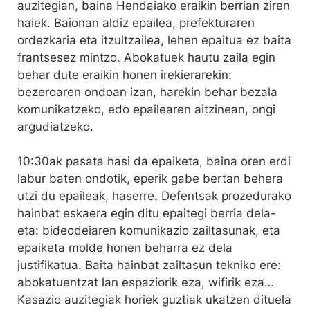
auzitegian, baina Hendaiako eraikin berrian ziren
haiek. Baionan aldiz epailea, prefekturaren
ordezkaria eta itzultzailea, lehen epaitua ez baita
frantsesez mintzo. Abokatuek hautu zaila egin
behar dute eraikin honen irekierarekin:
bezeroaren ondoan izan, harekin behar bezala
komunikatzeko, edo epailearen aitzinean, ongi
argudiatzeko.
10:30ak pasata hasi da epaiketa, baina oren erdi
labur baten ondotik, eperik gabe bertan behera
utzi du epaileak, haserre. Defentsak prozedurako
hainbat eskaera egin ditu epaitegi berria dela-
eta: bideodeiaren komunikazio zailtasunak, eta
epaiketa molde honen beharra ez dela
justifikatua. Baita hainbat zailtasun tekniko ere:
abokatuentzat lan espaziorik eza, wifirik eza…
Kasazio auzitegiak horiek guztiak ukatzen dituela