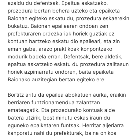
azaldu du defentsak. Epaitua askatzeko,
prozedura bertan behera uzteko eta epaiketa
Baionan egiteko eskatu du, prozedura eskaerekin
bukatuz. Baionan epailearen ondoan zen
prefekturaren ordezkariak horiek guztiak ez
kontuan hartzeko eskatu dio epaileari, eta zin
eman gabe, arazo praktikoak konpontzeko
modurik badela erran. Defentsak, bere aldetik,
epaitua askatzeko eskatu du prozedura zailtasun
horiek azpimarratu ondoren, baita epaiketa
Baionako auzitegian bertan egiteko ere.
Bortitz aritu da epailea abokatuen aurka, eraikin
berriaren funtzionamendua zalantzan
emateagatik. Eta prozedurako kontuak alde
batera utzirik, bost minutu eskas iraun du
eguneko epaiketaren funtsak. Herritar aljeriarra
kanporatu nahi du prefekturak, baina ohikoa