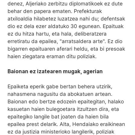
denez, Aljeriako zerbitzu diplomatikoek ez dute
behar den papera ematen. Prefekturak
atxiloaldia hilabetez luzatzea nahi du; defentsak
dio ez dela ezer aldatuko 30 egunean. Epaituak
ez du hitza hartu, eta hala, deliberatzera
erretiratu da epailea, "arratsaldera arte". Ez dio
bigarren epaituaren aferari heldu, eta bi presoak
haien ziegatara eraman ditu poliziak.
Baionan ez izatearen mugak, agerian
Epaiketa eperik gabe bertan behera utzirik,
nahasmena nagusitu da abokatuen artean.
Baionan edo bertze edozein epaitegitan, halako
kasuetan haien bulegoetara itzultzen dira, eta
epaitegiko langile bat joaten da haien bila
epailea prest delarik. Alta, Hendaiako eraikinean
ez da justizia ministerioko langilerik, poliziak