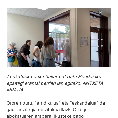
Abokatuek banku bakar bat dute Hendaiako
epaitegi erantsi berrian lan egiteko. ANTXETA
IRRATIA
Ororen buru, "erridikulua" eta "eskandalua" da
gaur auzitegian bizitakoa Ilazki Ortego
abokatuaren arabera. Ikusteke dago