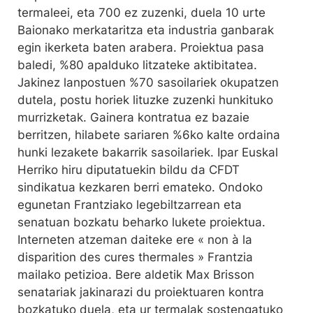
termaleei, eta 700 ez zuzenki, duela 10 urte
Baionako merkataritza eta industria ganbarak
egin ikerketa baten arabera. Proiektua pasa
baledi, %80 apalduko litzateke aktibitatea.
Jakinez lanpostuen %70 sasoilariek okupatzen
dutela, postu horiek lituzke zuzenki hunkituko
murrizketak. Gainera kontratua ez bazaie
berritzen, hilabete sariaren %6ko kalte ordaina
hunki lezakete bakarrik sasoilariek. Ipar Euskal
Herriko hiru diputatuekin bildu da CFDT
sindikatua kezkaren berri emateko. Ondoko
egunetan Frantziako legebiltzarrean eta
senatuan bozkatu beharko lukete proiektua.
Interneten atzeman daiteke ere « non à la
disparition des cures thermales » Frantzia
mailako petizioa. Bere aldetik Max Brisson
senatariak jakinarazi du proiektuaren kontra
bozkatuko duela, eta ur termalak sostengatuko