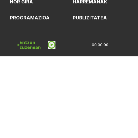
NOR GIRA
HARREMANAK
PROGRAMAZIOA
PUBLIZITATEA
ARTXIBOA
SAREBIDE
Entzun
00:00:00
zuzenean
LOGOTEKA
QUI SOMMES-NOUS?
Lege Oharrak
Pribatasun Politika
CC Lizentzia