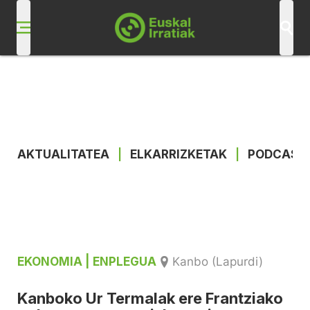
AKTUALITATEA
|
ELKARRIZKETAK
|
PODCAST
EKONOMIA
| ENPLEGUA
Kanbo (Lapurdi)
Kanboko Ur Termalak ere Frantziako