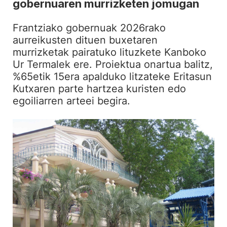
gobernuaren murrizketen jomugan
Frantziako gobernuak 2026rako
aurreikusten dituen buxetaren
murrizketak pairatuko lituzkete Kanboko
Ur Termalek ere. Proiektua onartua balitz,
%65etik 15era apalduko litzateke Eritasun
Kutxaren parte hartzea kuristen edo
egoiliarren arteei begira.