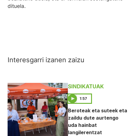
dituela.
Interesgarri izanen zaizu
SINDIKATUAK
1:57
Beroteak eta suteek eta
zaildu dute aurtengo
uda hainbat
langilerentzat