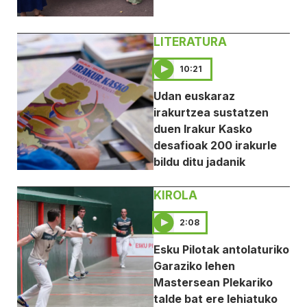
LITERATURA
10:21
Udan euskaraz
irakurtzea sustatzen
duen Irakur Kasko
desafioak 200 irakurle
bildu ditu jadanik
KIROLA
2:08
Esku Pilotak antolaturiko
Garaziko lehen
Mastersean Plekariko
talde bat ere lehiatuko