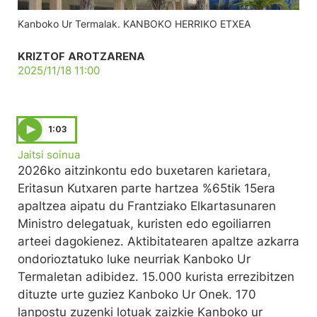
Kanboko Ur Termalak. KANBOKO HERRIKO ETXEA
KRIZTOF AROTZARENA
2025/11/18 11:00
1:03
Jaitsi soinua
2026ko aitzinkontu edo buxetaren karietara,
Eritasun Kutxaren parte hartzea %65tik 15era
apaltzea aipatu du Frantziako Elkartasunaren
Ministro delegatuak, kuristen edo egoiliarren
arteei dagokienez. Aktibitatearen apaltze azkarra
ondorioztatuko luke neurriak Kanboko Ur
Termaletan adibidez. 15.000 kurista errezibitzen
dituzte urte guziez Kanboko Ur Onek. 170
lanpostu zuzenki lotuak zaizkie Kanboko ur