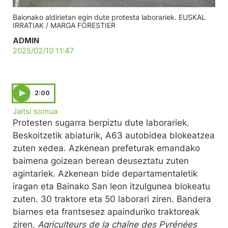
Baionako aldirietan egin dute protesta laborariek. EUSKAL
IRRATIAK / MARGA FORESTIER
ADMIN
2025/02/10 11:47
2:00
Jaitsi soinua
Protesten sugarra berpiztu dute laborariek.
Beskoitzetik abiaturik, A63 autobidea blokeatzea
zuten xedea. Azkenean prefeturak emandako
baimena goizean berean deuseztatu zuten
agintariek. Azkenean bide departamentaletik
iragan eta Bainako San leon itzulgunea blokeatu
zuten. 30 traktore eta 50 laborari ziren. Bandera
biarnes eta frantsesez apainduriko traktoreak
ziren.
Agriculteurs de la chaîne des Pyrénées