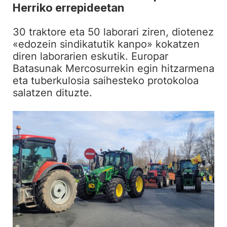
Herriko errepideetan
30 traktore eta 50 laborari ziren, diotenez
«edozein sindikatutik kanpo» kokatzen
diren laborarien eskutik. Europar
Batasunak Mercosurrekin egin hitzarmena
eta tuberkulosia saihesteko protokoloa
salatzen dituzte.