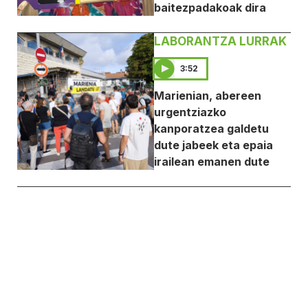
baitezpadakoak dira
LABORANTZA LURRAK
3:52
Marienian, abereen
urgentziazko
kanporatzea galdetu
dute jabeek eta epaia
irailean emanen dute