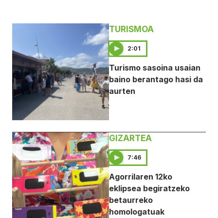
TURISMOA
2:01
Turismo sasoina usaian
baino berantago hasi da
aurten
GIZARTEA
7:46
Agorrilaren 12ko
eklipsea begiratzeko
betaurreko
homologatuak