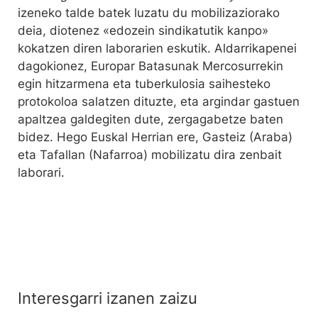
izeneko talde batek luzatu du mobilizaziorako
deia, diotenez «edozein sindikatutik kanpo»
kokatzen diren laborarien eskutik. Aldarrikapenei
dagokionez, Europar Batasunak Mercosurrekin
egin hitzarmena eta tuberkulosia saihesteko
protokoloa salatzen dituzte, eta argindar gastuen
apaltzea galdegiten dute, zergagabetze baten
bidez. Hego Euskal Herrian ere, Gasteiz (Araba)
eta Tafallan (Nafarroa) mobilizatu dira zenbait
laborari.
Interesgarri izanen zaizu