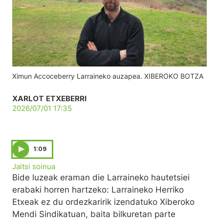
Ximun Accoceberry Larraineko auzapea. XIBEROKO BOTZA
XARLOT ETXEBERRI
2026/07/01 17:35
1:09
Jaitsi soinua
Bide luzeak eraman die Larraineko hautetsiei
erabaki horren hartzeko: Larraineko Herriko
Etxeak ez du ordezkaririk izendatuko Xiberoko
Mendi Sindikatuan, baita bilkuretan parte