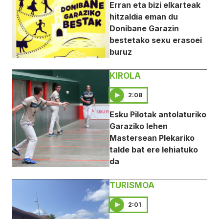
Erran eta bizi elkarteak
hitzaldia eman du
Donibane Garazin
bestetako sexu erasoei
buruz
KIROLA
2:08
Esku Pilotak antolaturiko
Garaziko lehen
Mastersean Plekariko
talde bat ere lehiatuko
da
TURISMOA
2:01