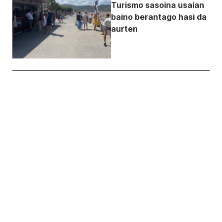
Turismo sasoina usaian
baino berantago hasi da
aurten