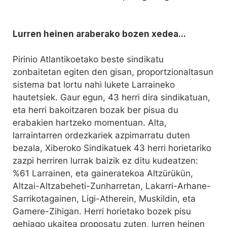
Lurren heinen araberako bozen xedea...
Pirinio Atlantikoetako beste sindikatu
zonbaitetan egiten den gisan, proportzionaltasun
sistema bat lortu nahi lukete Larraineko
hautetsiek. Gaur egun, 43 herri dira sindikatuan,
eta herri bakoitzaren bozak ber pisua du
erabakien hartzeko momentuan. Alta,
larraintarren ordezkariek azpimarratu duten
bezala, Xiberoko Sindikatuek 43 herri horietariko
zazpi herriren lurrak baizik ez ditu kudeatzen:
%61 Larrainen, eta gaineratekoa Altzürükün,
Altzai-Altzabeheti-Zunharretan, Lakarri-Arhane-
Sarrikotagainen, Ligi-Atherein, Muskildin, eta
Gamere-Zihigan. Herri horietako bozek pisu
gehiago ukaitea proposatu zuten, lurren heinen