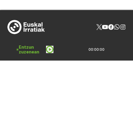
Entzun
00:00:00
NOR GIRA
HARREMANAK
zuzenean
PROGRAMAZIOA
PUBLIZITATEA
ARTXIBOA
SAREBIDE
LOGOTEKA
QUI SOMMES-NOUS?
Lege Oharrak
Pribatasun Politika