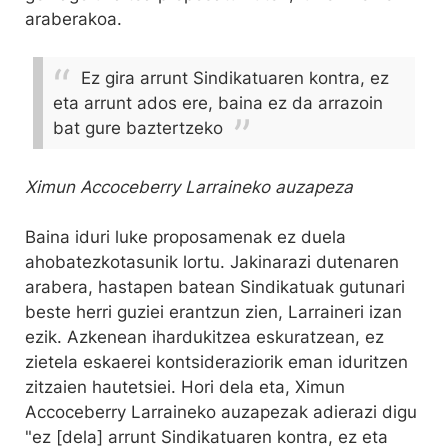
araberakoa.
Ez gira arrunt Sindikatuaren kontra, ez
eta arrunt ados ere, baina ez da arrazoin
bat gure baztertzeko
Ximun Accoceberry Larraineko auzapeza
Baina iduri luke proposamenak ez duela
ahobatezkotasunik lortu. Jakinarazi dutenaren
arabera, hastapen batean Sindikatuak gutunari
beste herri guziei erantzun zien, Larraineri izan
ezik. Azkenean ihardukitzea eskuratzean, ez
zietela eskaerei kontsideraziorik eman iduritzen
zitzaien hautetsiei. Hori dela eta, Ximun
Accoceberry Larraineko auzapezak adierazi digu
"ez [dela] arrunt Sindikatuaren kontra, ez eta