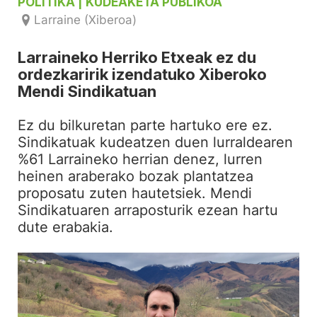
POLITIKA
| KUDEAKETA PUBLIKOA
Larraine (Xiberoa)
Larraineko Herriko Etxeak ez du
ordezkaririk izendatuko Xiberoko
Mendi Sindikatuan
Ez du bilkuretan parte hartuko ere ez.
Sindikatuak kudeatzen duen lurraldearen
%61 Larraineko herrian denez, lurren
heinen araberako bozak plantatzea
proposatu zuten hautetsiek. Mendi
Sindikatuaren arraposturik ezean hartu
dute erabakia.