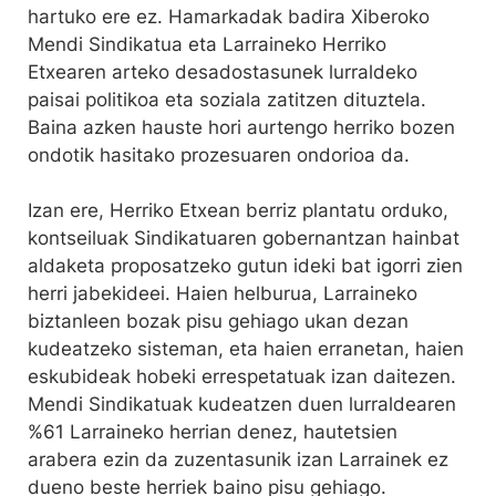
hartuko ere ez. Hamarkadak badira Xiberoko
Mendi Sindikatua eta Larraineko Herriko
Etxearen arteko desadostasunek lurraldeko
paisai politikoa eta soziala zatitzen dituztela.
Baina azken hauste hori aurtengo herriko bozen
ondotik hasitako prozesuaren ondorioa da.
Izan ere, Herriko Etxean berriz plantatu orduko,
kontseiluak Sindikatuaren gobernantzan hainbat
aldaketa proposatzeko gutun ideki bat igorri zien
herri jabekideei. Haien helburua, Larraineko
biztanleen bozak pisu gehiago ukan dezan
kudeatzeko sisteman, eta haien erranetan, haien
eskubideak hobeki errespetatuak izan daitezen.
Mendi Sindikatuak kudeatzen duen lurraldearen
%61 Larraineko herrian denez, hautetsien
arabera ezin da zuzentasunik izan Larrainek ez
dueno beste herriek baino pisu gehiago.