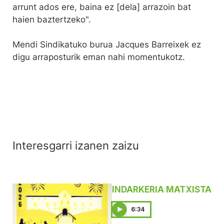
arrunt ados ere, baina ez [dela] arrazoin bat
haien baztertzeko".
Mendi Sindikatuko burua Jacques Barreixek ez
digu arraposturik eman nahi momentukotz.
Interesgarri izanen zaizu
INDARKERIA MATXISTA
6:34