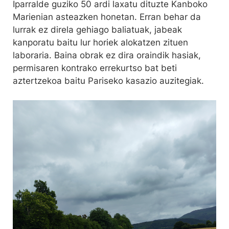
Iparralde guziko 50 ardi laxatu dituzte Kanboko
Marienian asteazken honetan. Erran behar da
lurrak ez direla gehiago baliatuak, jabeak
kanporatu baitu lur horiek alokatzen zituen
laboraria. Baina obrak ez dira oraindik hasiak,
permisaren kontrako errekurtso bat beti
aztertzekoa baitu Pariseko kasazio auzitegiak.