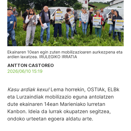
Ekainaren 10ean egin zuten mobilizazioaren aurkezpena eta
ardien laxatzea. IRULEGIKO IRRATIA
ANTTON CASTOREO
2026/06/10 15:19
Kasu ardiak kexu!
Lema horrekin, OSTIAk, ELBk
eta Lurzaindiak mobilizazio eguna antolatzen
dute ekainaren 14ean Marieniako lurretan
Kanbon. Ideia da lurrak okupatzen segitzea,
ondoko urteetan egoera aldatu arte.