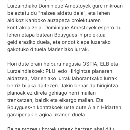
Lurzaindiako Dominique Amestoyek gure mikroan
baieztatu du "haizea aldatu dela", eta lehen
aldikoz Kanboko auzapeza proiektuaren
kontrakoa zela. Dominique Amestoyek espero du
lehen etapa batean Bouygues-n proiektua
geldiaraziko duela, eta ondotik epe luzerako
gakotuko dituela Marieniako lurrak.
Hori dute orain helburu nagusia OSTIA, ELB eta
Lurzaindiakoek: PLUI edo Hirigintza planaren
aldatzea, Marieniako lurrak laborantxako lurrak
berriz bilaka daitezen. Jakin behar da hirigintza
planoak ez direla gehiago herri mailan
trenkatzen, baizik eta elkargo mailan. Eta
Bouygues-n kontrakoek uste dute Alain Hiriarten
garaipenak eragina ukanen duela.
Baina prozesu horrek urteak hartzen ahal ditu,