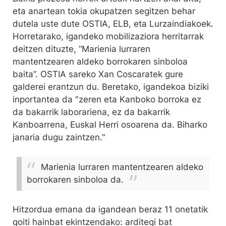
eta anartean tokia okupatzen segitzen behar
dutela uste dute OSTIA, ELB, eta Lurzaindiakoek.
Horretarako, igandeko mobilizaziora herritarrak
deitzen dituzte, “Marienia lurraren
mantentzearen aldeko borrokaren sinboloa
baita”. OSTIA sareko Xan Coscaratek gure
galderei erantzun du. Beretako, igandekoa biziki
inportantea da "zeren eta Kanboko borroka ez
da bakarrik laborariena, ez da bakarrik
Kanboarrena, Euskal Herri osoarena da. Biharko
janaria dugu zaintzen."
Marienia lurraren mantentzearen aldeko
borrokaren sinboloa da.
Hitzordua emana da igandean beraz 11 onetatik
goiti hainbat ekintzendako: arditegi bat