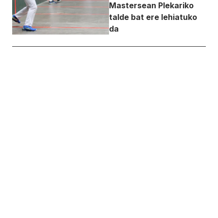
Mastersean Plekariko
talde bat ere lehiatuko
da