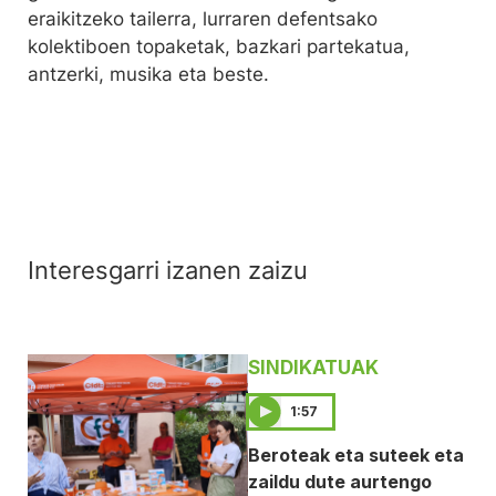
eraikitzeko tailerra, lurraren defentsako
kolektiboen topaketak, bazkari partekatua,
antzerki, musika eta beste.
Interesgarri izanen zaizu
SINDIKATUAK
1:57
Beroteak eta suteek eta
zaildu dute aurtengo