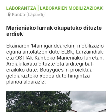
LABORANTZA
| LABORARIEN MOBILIZAZIOAK
Kanbo (Lapurdi)
Marieniako lurrak okupatuko dituzte
ardiek
Ekainaren 14an igandearekin, mobilizazio
eguna antolatzen dute ELBk, Lurzaindiak
eta OSTIAk Kanboko Marieniako lurretan.
Ardiak laxatu dituzte eta arditegi bat
eraikiko dute. Bouygues-n proiektua
geldiarazteko xedea dute hirigintza
planoa aldaraziz.