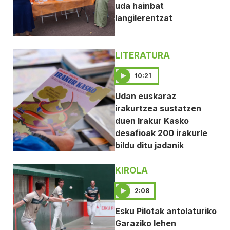
uda hainbat
langilerentzat
LITERATURA
10:21
Udan euskaraz
irakurtzea sustatzen
duen Irakur Kasko
desafioak 200 irakurle
bildu ditu jadanik
KIROLA
2:08
Esku Pilotak antolaturiko
Garaziko lehen