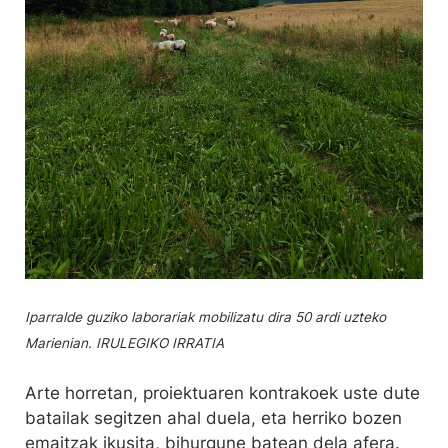
Iparralde guziko laborariak mobilizatu dira 50 ardi uzteko
Marienian. IRULEGIKO IRRATIA
Arte horretan, proiektuaren kontrakoek uste dute
batailak segitzen ahal duela, eta herriko bozen
emaitzak ikusita, bihurgune batean dela afera.