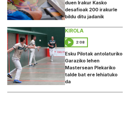
duen Irakur Kasko
desafioak 200 irakurle
bildu ditu jadanik
KIROLA
2:08
Esku Pilotak antolaturiko
Garaziko lehen
Mastersean Plekariko
talde bat ere lehiatuko
da