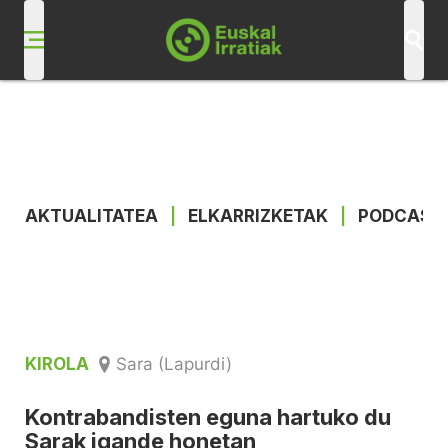
AKTUALITATEA
|
ELKARRIZKETAK
|
PODCAST
KIROLA
Sara (Lapurdi)
Kontrabandisten eguna hartuko du
Sarak igande honetan