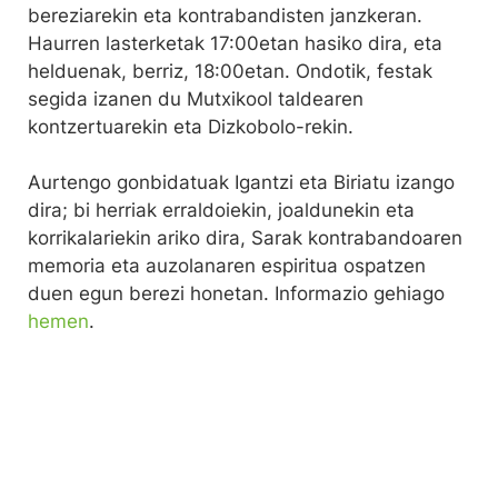
bereziarekin eta kontrabandisten janzkeran.
Haurren lasterketak 17:00etan hasiko dira, eta
helduenak, berriz, 18:00etan. Ondotik, festak
segida izanen du Mutxikool taldearen
kontzertuarekin eta Dizkobolo-rekin.
Aurtengo gonbidatuak Igantzi eta Biriatu izango
dira; bi herriak erraldoiekin, joaldunekin eta
korrikalariekin ariko dira, Sarak kontrabandoaren
memoria eta auzolanaren espiritua ospatzen
duen egun berezi honetan. Informazio gehiago
hemen
.