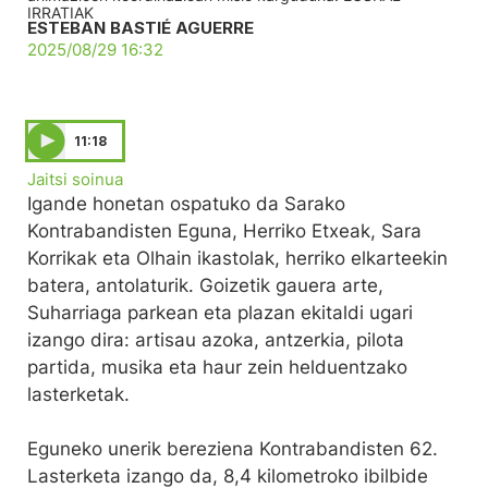
IRRATIAK
ESTEBAN BASTIÉ AGUERRE
2025/08/29 16:32
11:18
Jaitsi soinua
Igande honetan ospatuko da Sarako
Kontrabandisten Eguna, Herriko Etxeak, Sara
Korrikak eta Olhain ikastolak, herriko elkarteekin
batera, antolaturik. Goizetik gauera arte,
Suharriaga parkean eta plazan ekitaldi ugari
izango dira: artisau azoka, antzerkia, pilota
partida, musika eta haur zein helduentzako
lasterketak.
Eguneko unerik bereziena Kontrabandisten 62.
Lasterketa izango da, 8,4 kilometroko ibilbide