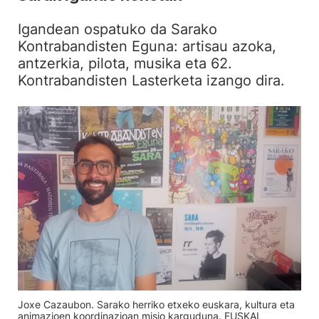
Igandean ospatuko da Sarako
Kontrabandisten Eguna: artisau azoka,
antzerkia, pilota, musika eta 62.
Kontrabandisten Lasterketa izango dira.
Joxe Cazaubon. Sarako herriko etxeko euskara, kultura eta
animazioen koordinazioan misio karguduna. EUSKAL