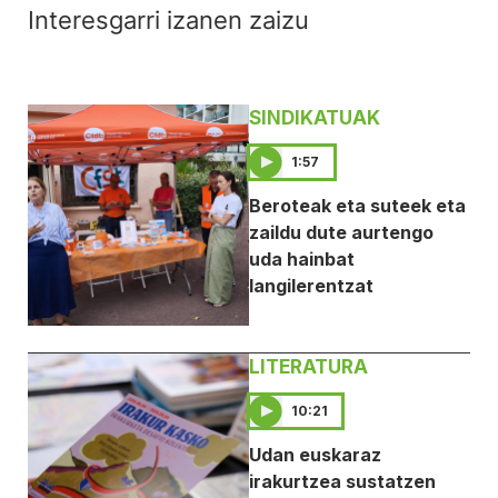
Interesgarri izanen zaizu
SINDIKATUAK
1:57
Beroteak eta suteek eta
zaildu dute aurtengo
uda hainbat
langilerentzat
LITERATURA
10:21
Udan euskaraz
irakurtzea sustatzen