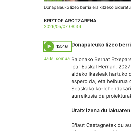
Donapaleuko lizeo berria eraikitzeko biderat
KRIZTOF AROTZARENA
2026/05/07 08:36
Donapaleuko lizeo berri
13:46
Jaitsi soinua
Baionako Bernat Etxepare
Ipar Euskal Herrian. 202
aldeko ikasleak hartuko d
espero da, eta helburua d
Seaskako ko-lehendakaria
aurreikusia da proiektura
Uratx
izena du lakuaren 
Eñaut Castagnetek du a