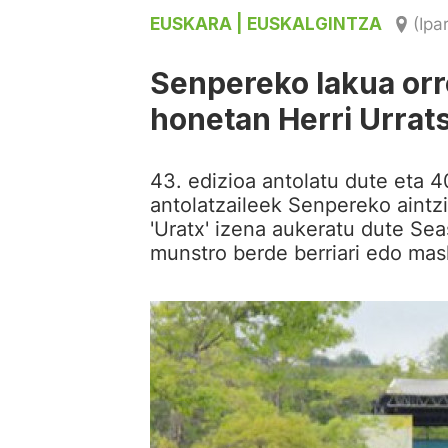
EUSKARA
| EUSKALGINTZA
(Ipa
Senpereko lakua orr
honetan Herri Urrat
43. edizioa antolatu dute eta 4
antolatzaileek Senpereko aintz
'Uratx' izena aukeratu dute Se
munstro berde berriari edo mas