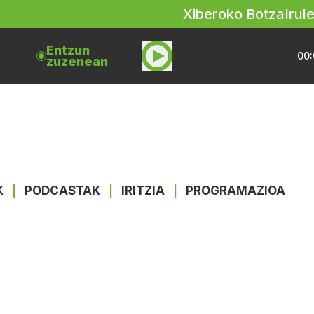
Xiberoko Botza
Irul
Entzun
00:
zuzenean
K
|
PODCASTAK
|
IRITZIA
|
PROGRAMAZIOA